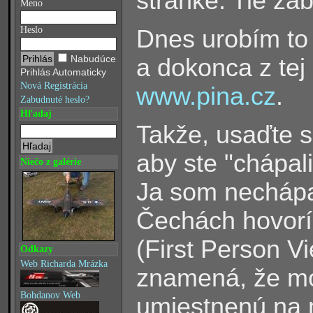
stránke. Tie zá
Meno
Heslo
Dnes urobím to 
Nabudúce
a dokonca z tej 
Prihlás Automaticky
Nová Registrácia
www.pina.cz
.
Zabudnuté heslo?
Hľadaj
Takže, usaďte sa
aby ste "chápali"
Niečo z galérie
Ja som nechápal
Čechách hovorí
(First Person V
Odkazy
Web Richarda Mrázka
znamená, že mo
Bohdanov Web
umiestnenú na 