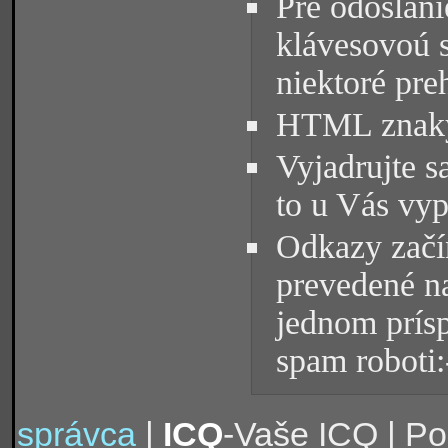
Pre odoslani
klávesovoú 
niektoré pre
HTML znaky 
Vyjadrujte s
to u Vás vyp
Odkazy začín
prevedené na
jednom prísp
spam roboti:
správca
|
ICQ
-Vaše ICQ | P