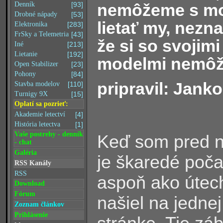
nemôžeme s m
Denník
[93]
Drobné nápady
[53]
lietať my, nezn
Elektronika
[283]
FrSky a Telemetria
[43]
že si so svojimi
Iné
[213]
Lietanie
[192]
modelmi nemôžu 
Open Stabilizer
[23]
Pohony
[84]
pripravil: Janko
Stavba modelov
[110]
Turnigy 9X
[15]
Oplatí sa pozrieť:
Akademie letectví
[4]
História letectva
[1]
Vaše postrehy - denník
Keď som pred n
- chat
Galéria
je škaredé poča
RSS Kanály
RSS
aspoň ako útech
Download
Fórum
našiel na jedne
Zoznam článkov
Prihlásenie