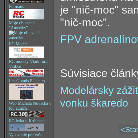
je "nič-moc" samo
Rc mania
"nič-moc".
Moje objevené
"Ameriky"
FPV adrenalínov
RC Model
RC modely Vladimíra
Vrabce
Súvisiace článk
Les Grands Planeurs
Modelársky zážit
vonku škaredo
Web Michala Nováčka o
RC autách
RC letka v Košiciach
<Star
Vybavenie pre vaše