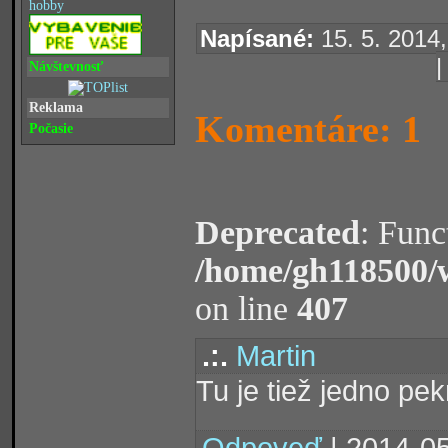
hobby
Napísané:
15. 5. 2014,
Návštevnosť
Reklama
Komentáre: 1
Počasie
Deprecated
: Func
/home/gh118500/
on line
407
.:.
Martin
Tu je tiež jedno pe
Odpoveď
| 2014-05