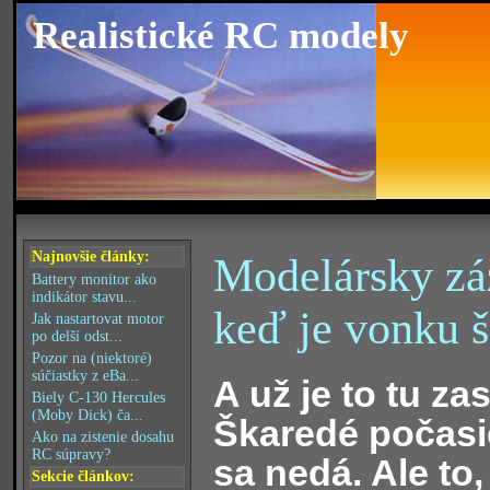
Realistické RC modely
Najnovšie články:
Modelársky záž
Battery monitor ako
indikátor stavu...
keď je vonku 
Jak nastartovat motor
po delší odst...
Pozor na (niektoré)
súčiastky z eBa...
A už je to tu zas
Biely C-130 Hercules
(Moby Dick) ča...
Škaredé počasie
Ako na zistenie dosahu
RC súpravy?
sa nedá. Ale to,
Sekcie článkov: