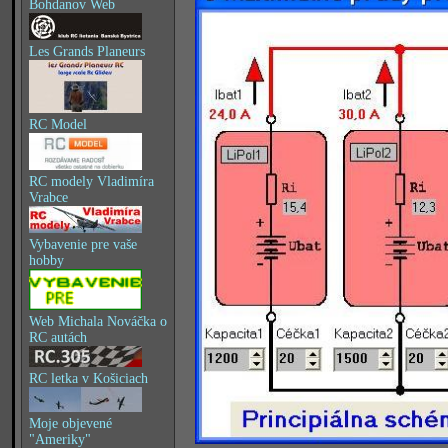
Bohdanov Web
Les Grands Planeurs
RC Model
RC modely Vladimíra
Vrabce
Vybavenie pre vaše
hobby
Web Michala Nováčka o
RC autách
RC letka v Košiciach
Moje objevené
"Ameriky"