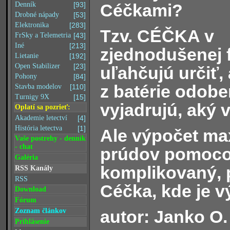
Céčkami?
Denník
[93]
Drobné nápady
[53]
Elektronika
[283]
Tzv. CÉČKA v
FrSky a Telemetria
[43]
Iné
[213]
zjednodušenej 
Lietanie
[192]
Open Stabilizer
[23]
uľahčujú určiť
Pohony
[84]
z batérie odobe
Stavba modelov
[110]
Turnigy 9X
[15]
vyjadrujú, aký 
Oplatí sa pozrieť:
Akademie letectví
[4]
História letectva
[1]
Ale výpočet ma
Vaše postrehy - denník
- chat
prúdov pomoco
Galéria
komplikovaný, 
RSS Kanály
RSS
Céčka, kde je vý
Download
Fórum
autor: Janko O.
Zoznam článkov
Prihlásenie