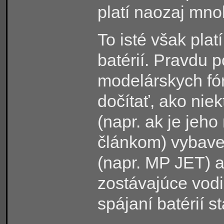
platí naozaj mn
To isté však platí
batérií. Pravdu 
modelárskych fó
dočítať, ako niek
(napr. ak je jeh
článkom) vybaven
(napr. MP JET) 
zostávajúce vodi
spájaní batérií 