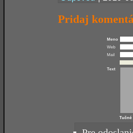
Pridaj koment
Meno
Web
Mail
Text
Tučné
Pre odoslani