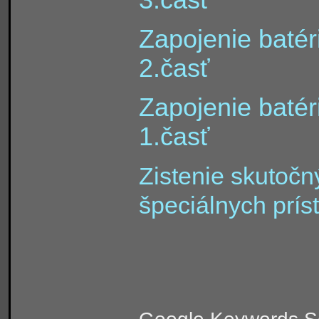
Zapojenie batéri
2.časť
Zapojenie batéri
1.časť
Zistenie skutočn
špeciálnych príst
Google Keywords S