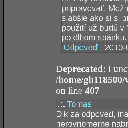
pripravovať. Možn
slabšie ako si si 
použití už budú v "
po dlhom spánku.
Odpoveď
| 2010-
Deprecated
: Func
/home/gh118500/
on line
407
.:.
Tomas
Dik za odpoved, ina
nerovnomerne nabit