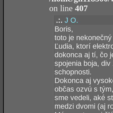
on line
407
.:.
J O.
Boris,
toto je nekonečný
Ľudia, ktorí elek
dokonca aj tí, čo 
spojenia boja, di
schopnosti.
Dokonca aj vysokoš
občas ozvú s tým,
sme vedeli, aké s
medzi dvomi (aj ro