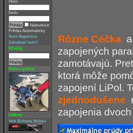
Meno
Heslo
Nabudúce
Prihlás Automaticky
Rôzne Céčka
a
Nová Registrácia
Zabudnuté heslo?
zapojených paral
Hľadaj
zamotávajú. Pre
Niečo z galérie
ktorá môže pomô
zapojení LiPol. 
zjednodušene
r
zapojenia dvoch L
Odkazy
Web Richarda Mrázka