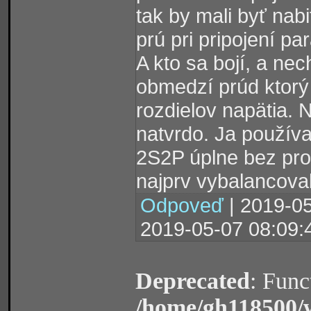
tak by mali byť nab
prú pri pripojení pa
A kto sa bojí, a nec
obmedzí prúd ktorý
rozdielov napätia. 
natvrdo. Ja použív
2S2P úplne bez pro
najprv vybalancoval
Odpoveď
| 2019-05
2019-05-07 08:09:
Deprecated
: Func
/home/gh118500/