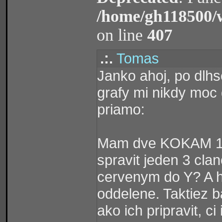
/home/gh118500/
on line
407
.:.
Tomas
Janko ahoj, po dlhs
grafy mi nikdy moc 
priamo:
Mam dve KOKAM 130
spravit jeden 3 cl
cervenym do Y? A hl
oddelene. Taktiez ba
ako ich pripravit, c