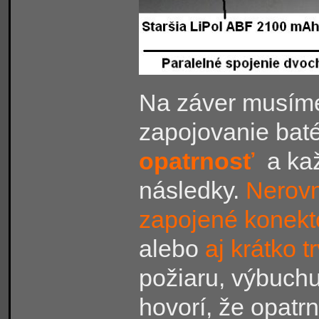
Na záver musíme
zapojovanie baté
opatrnosť
a ka
následky.
Nerovn
zapojené konekt
alebo
aj krátko t
požiaru, výbuch
hovorí, že opatrn