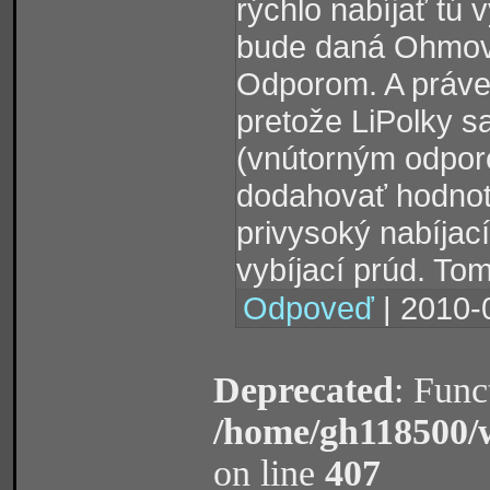
rýchlo nabíjať tú
bude daná Ohmov
Odporom. A práve
pretože LiPolky s
(vnútorným odpor
dodahovať hodnotu
privysoký nabíjací
vybíjací prúd. Tomá
Odpoveď
| 2010-
Deprecated
: Func
/home/gh118500/
on line
407