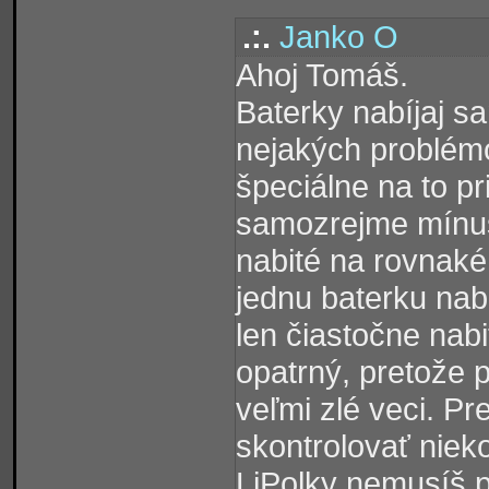
.:.
Janko O
Ahoj Tomáš.
Baterky nabíjaj s
nejakých problémo
špeciálne na to pr
samozrejme mínu
nabité na rovnaké
jednu baterku nab
len čiastočne nab
opatrný, pretože 
veľmi zlé veci. Pr
skontrolovať nieko
LiPolky nemusíš p