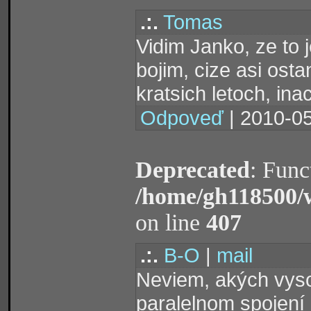
.:.
Tomas
Vidim Janko, ze to 
bojim, cize asi ost
kratsich letoch, in
Odpoveď
| 2010-05
Deprecated
: Func
/home/gh118500/
on line
407
.:.
B-O
|
mail
Neviem, akých vyso
paralelnom spojení 