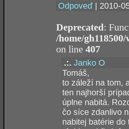
Odpoveď
| 2010-05
Deprecated
: Func
/home/gh118500/
on line
407
.:.
Janko O
Tomáš,
to záleží na tom,
ten najhorší prípa
úplne nabitá. Rozd
čo síce zdanlivo ni
nabitej batérie do