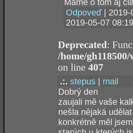
Máme o tom aj čl
Odpoveď
| 2019-
2019-05-07 08:19
Deprecated
: Func
/home/gh118500/
on line
407
.:.
stepus
|
mail
Dobrý den
zaujali mě vaše kalk
nešla nějaká uděla
konkrétně měl jsem 
starých u kterých js