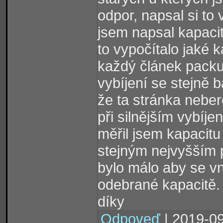
odpor, napsal si to
jsem napsal kapaci
to vypočítalo jaké 
každý článek packu 
vybíjení se stejně 
že ta stránka neber
při silnějším vybíje
měřil jsem kapacitu
stejným nejvyšším p
bylo málo aby se vni
odebrané kapacitě.
díky
Odpoveď
| 2019-09