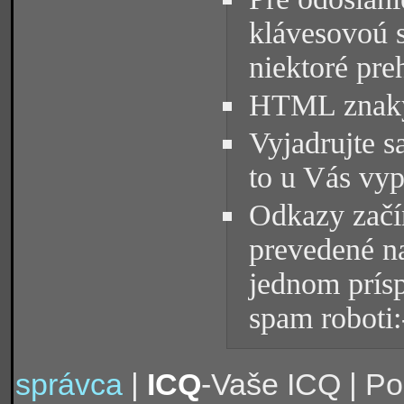
klávesovoú 
niektoré pre
HTML znaky 
Vyjadrujte s
to u Vás vyp
Odkazy začín
prevedené na
jednom prísp
spam roboti:
správca
|
ICQ
-Vaše ICQ | P