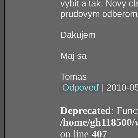
vybit a tak. Novy c
prudovym odberom
Dakujem
Maj sa
Tomas
Odpoveď
| 2010-05
Deprecated
: Func
/home/gh118500/
on line
407