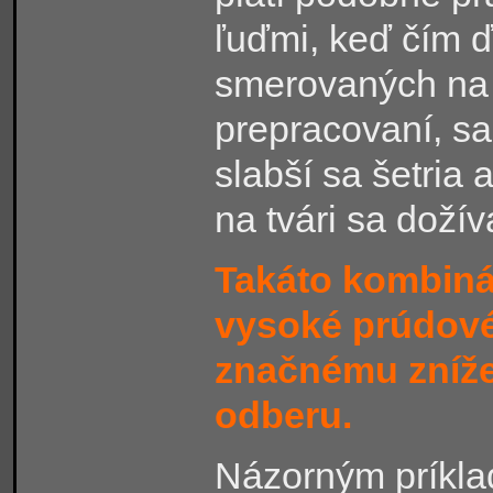
ľuďmi, keď čím ď
smerovaných na t
prepracovaní, sa
slabší sa šetria
na tvári sa doží
Takáto kombinác
vysoké prúdové
značnému zníže
odberu.
Názorným príkl