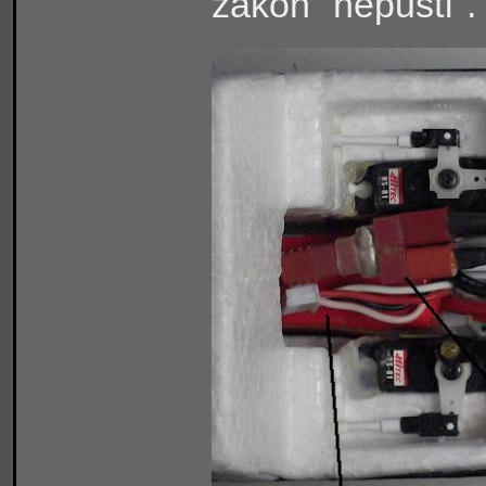
z
ákon "nepustí".