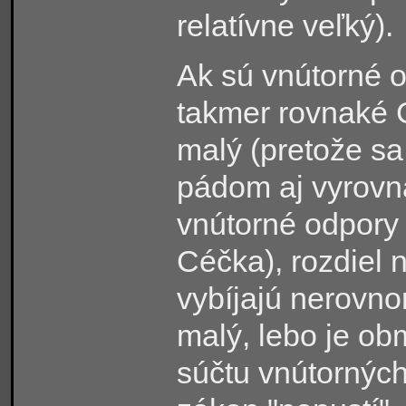
relatívne veľký
)
.
Ak sú vnútorné 
takmer rovnaké
malý
(
pretože sa
pádom aj vyrovná
vnútorné odpory
Céčka
)
, rozdiel 
vybíjajú nerovn
malý, lebo je o
súčtu vnútornýc