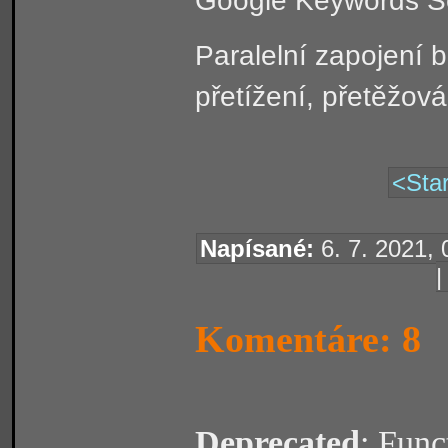
Paralelní zapojení b
přetížení, přetěžov
<Star
Napísané:
6. 7. 2021, 
Komentáre: 8
Deprecated
: Func