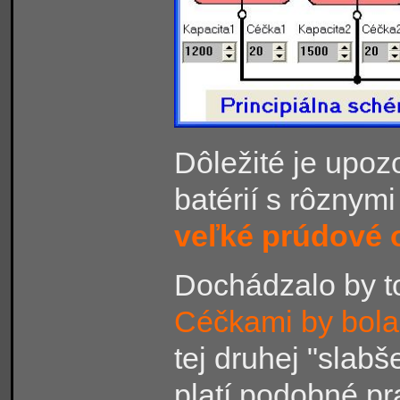
Dôležité je upoz
batérií s rôznym
veľké prúdové 
Dochádzalo by to
Céčkami by bol
tej druhej "slabš
platí podobné pr