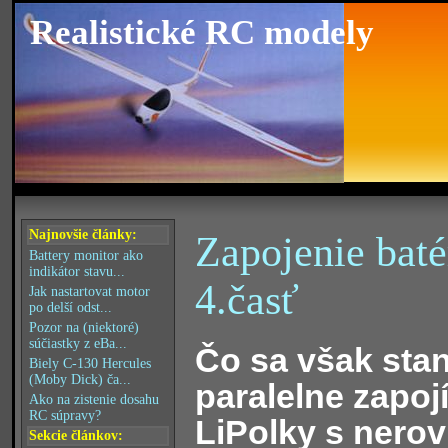
Realistické RC modely
Najnovšie články:
Zapojenie batér
Battery monitor ako
indikátor stavu...
4.časť
Jak nastartovat motor
po delší odst...
Pozor na (niektoré)
súčiastky z eBa...
Čo sa však stan
Biely C-130 Hercules
(Moby Dick) ča...
paralelne zapoj
Ako na zistenie dosahu
RC súpravy?
LiPolky s nero
Sekcie článkov: