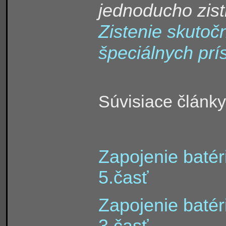
jednoducho zisti
Zistenie skutoč
špeciálnych prís
Súvisiace články
Zapojenie batéri
5.časť
Zapojenie batéri
3.časť