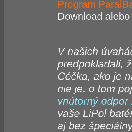
Program ParalBa
Download alebo 
V našich úvahá
predpokladali, ž
Céčka, ako je n
nie je, o tom p
vnútorný odpor
vaše LiPol baté
aj bez špeciáln