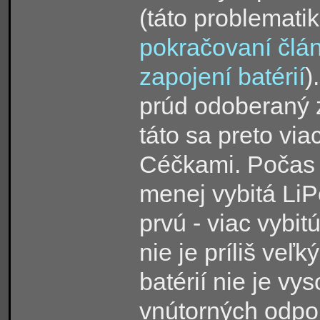
(
táto problemati
pokračovaní člán
zapojení batérií
)
prúd odoberaný z
táto sa preto via
Céčkami. Počas 
menej vybitá Li
prvú - viac vybit
nie je príliš veľ
batérií nie je v
vnútorných odpor