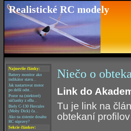
Realistické RC modely
Najnovšie články:
Niečo o obteka
Battery monitor ako
indikátor stavu...
Jak nastartovat motor
Link do Akademi
po delší odst...
Pozor na (niektoré)
súčiastky z eBa...
Tu je link na člá
Biely C-130 Hercules
(Moby Dick) ča...
obtekaní profilov 
Ako na zistenie dosahu
RC súpravy?
Sekcie článkov: