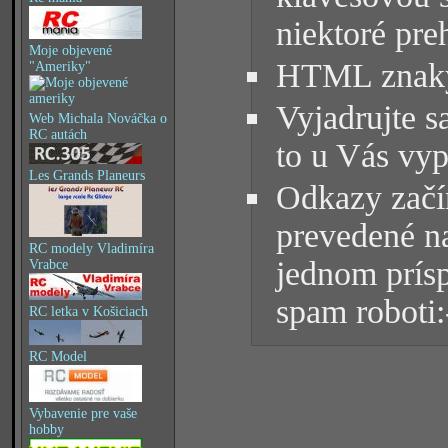
niektoré pre
Moje objevené
HTML znaky 
"Ameriky"
Vyjadrujte s
Web Michala Nováčka o
RC autách
to u Vás vyp
Les Grands Planeurs
Odkazy začín
prevedené na
RC modely Vladimíra
jednom prísp
Vrabce
spam roboti:
RC letka v Košiciach
RC Model
Vybavenie pre vaše
hobby