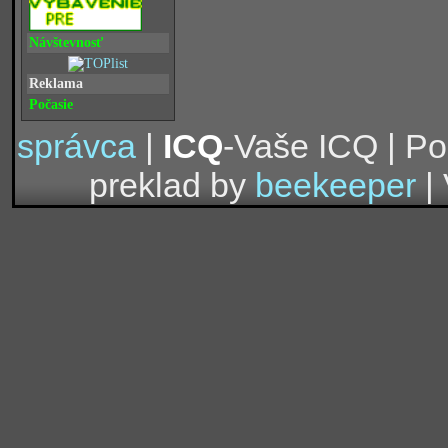
Návštevnosť
Reklama
Počasie
správca
|
ICQ
-Vaše ICQ | P
preklad by
beekeeper
| 