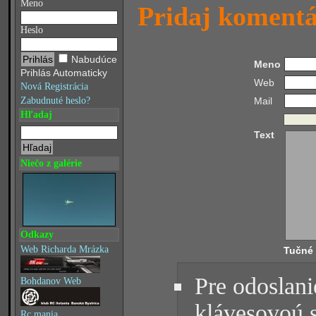
Meno
Pridaj koment
Heslo
Nabudúce
Meno
Prihlás Automaticky
Web
Nová Registrácia
Mail
Zabudnuté heslo?
Hľadaj
Text
Niečo z galérie
Odkazy
Web Richarda Mrázka
Tučné
Pre odoslani
Bohdanov Web
klávesovoú 
Rc mania