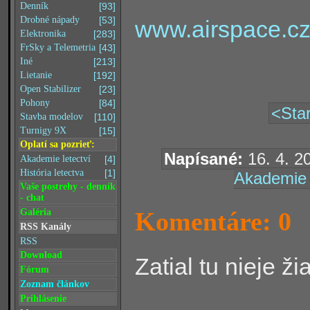
Denník
[93]
Drobné nápady
[53]
www.airspace.cz
Elektronika
[283]
FrSky a Telemetria
[43]
Iné
[213]
Lietanie
[192]
Open Stabilizer
[23]
Pohony
[84]
<Star
Stavba modelov
[110]
Turnigy 9X
[15]
Oplatí sa pozrieť:
Napísané:
16. 4. 2
Akademie letectví
[4]
História letectva
[1]
Akademie 
Vaše postrehy - denník
- chat
Komentáre: 0
Galéria
RSS Kanály
RSS
Download
Zatial tu nieje ž
Fórum
Zoznam článkov
Prihlásenie