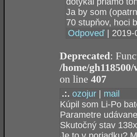
dotýkal priamo to
Ja by som (opatrne
70 stupňov, hoci b
Odpoveď
| 2019-
Deprecated
: Func
/home/gh118500/
on line
407
.:.
ozojur
|
mail
Kúpil som Li-Po b
Parametre udávan
Skutočný stav 13
Je to v poriadku? M