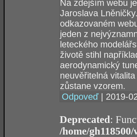
Na zdejším webu je
Jaroslava Lněničky.
odkazovaném webu j
jeden z nejvýznamn
leteckého modelářs
životě stihl napříkl
aerodynamický tune
neuvěřitelná vitali
zůstane vzorem.
Odpoveď
| 2019-02
Deprecated
: Func
/home/gh118500/