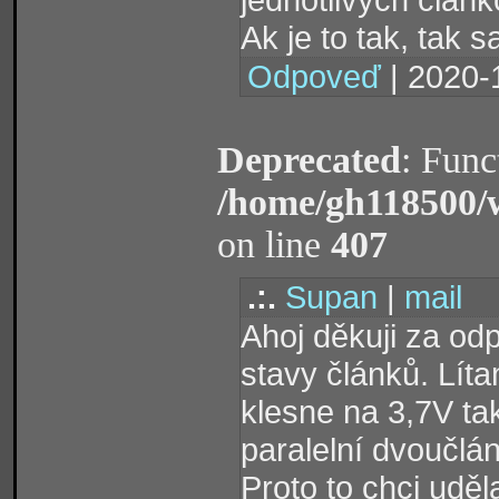
Ak je to tak, tak 
Odpoveď
| 2020-
Deprecated
: Func
/home/gh118500/
on line
407
.:.
Supan
|
mail
Ahoj děkuji za odp
stavy článků. Líta
klesne na 3,7V tak
paralelní dvoučlá
Proto to chci uděla