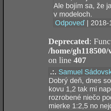
Ale bojím sa, že j
v modeloch.
Odpoveď
| 2018-
Deprecated
: Func
/home/gh118500/
on line
407
.:.
Samuel Sádovs
Dobrý deň, dnes som
kovu 1,2 tak mi na
rozrobené niečo po
mierke 1:2,5 no nej