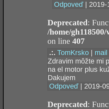
Odpoveď
| 2019-
Deprecated
: Func
/home/gh118500/
on line
407
.:.
TomKrsko
|
mail
Zdravim môžte mi p
na el motor plus kuž
Dakujem
Odpoveď
| 2019-09
Deprecated
: Func