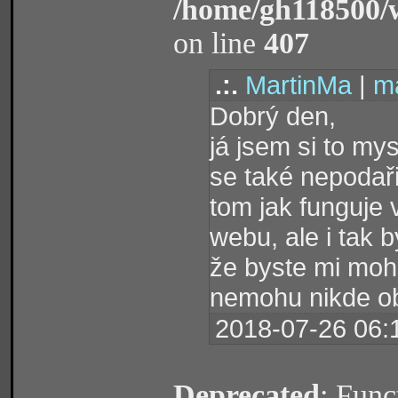
/home/gh118500/
on line
407
.:.
MartinMa
|
ma
Dobrý den,
já jsem si to my
se také nepodaři
tom jak funguje
webu, ale i tak 
že byste mi mohl
nemohu nikde ob
2018-07-26 06:
Deprecated
: Func