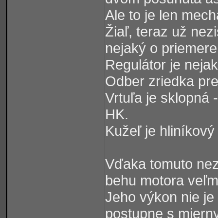
Ale to je len mech
Žiaľ, teraz už nez
nejaký o priemer
Regulátor je nej
Odber zriedka pr
Vrtuľa je sklopná 
HK.
Kužeľ je hliníkov
Vďaka tomuto nez
behu motora veľmi
Jeho výkon nie je 
postupne s miern