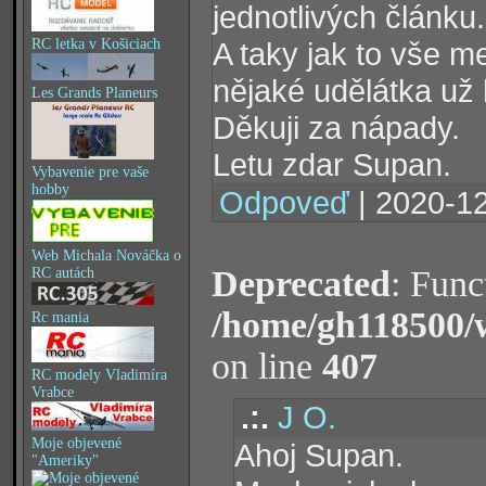
jednotlivých článku.
RC letka v Košiciach
A taky jak to vše m
nějaké udělátka už 
Les Grands Planeurs
Děkuji za nápady.
Letu zdar Supan.
Vybavenie pre vaše
hobby
Odpoveď
| 2020-12
Web Michala Nováčka o
Deprecated
: Func
RC autách
/home/gh118500/
Rc mania
on line
407
RC modely Vladimíra
Vrabce
.:.
J O.
Moje objevené
Ahoj Supan.
"Ameriky"