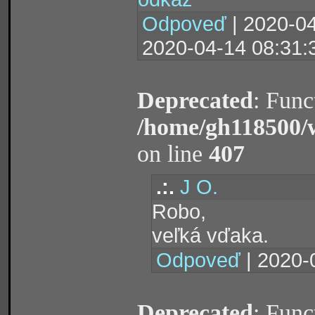
Odpoveď
| 2020-04
2020-04-14 08:31:
Deprecated
: Func
/home/gh118500/
on line
407
.:.
J O.
Robo,
veľká vďaka.
Odpoveď
| 2020-
Deprecated
: Func