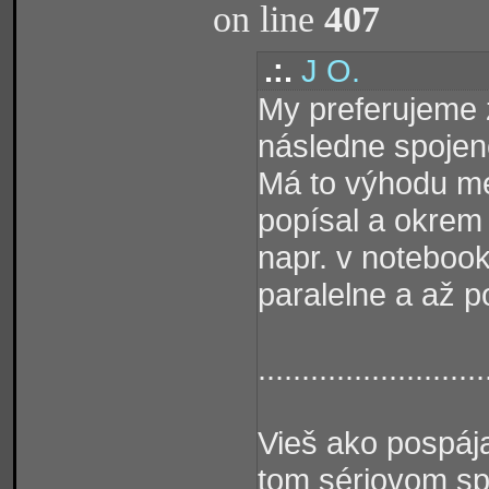
on line
407
.:.
J O.
My preferujeme z
následne spojen
Má to výhodu mer
popísal a okrem
napr. v notebook
paralelne a až po
..........................
Vieš ako pospáj
tom sériovom sp