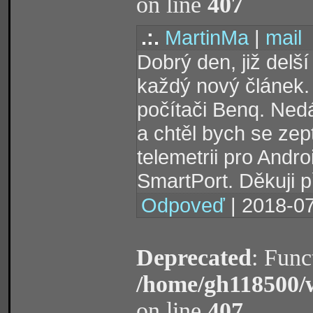
on line
407
.:.
MartinMa
|
mail
Dobrý den, již delš
každý nový článek. 
počítači Benq. Nedá
a chtěl bych se zep
telemetrii pro Andr
SmartPort. Děkuji 
Odpoveď
| 2018-07
Deprecated
: Func
/home/gh118500/
on line
407