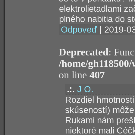
elektrolietadlami z
plného nabitia do s
Odpoveď
| 2019-03
Deprecated
: Func
/home/gh118500/
on line
407
.:.
J O.
Rozdiel hmotnosti
skúseností) môže m
Rukami nám prešlo
niektoré mali Céč