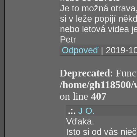
Je to možná otrava,
si v leže popíjí něk
nebo letová videa j
Petr
Odpoveď
| 2019-10
Deprecated
: Func
/home/gh118500/
on line
407
.:.
J O.
Vďaka.
Isto si od vás nie