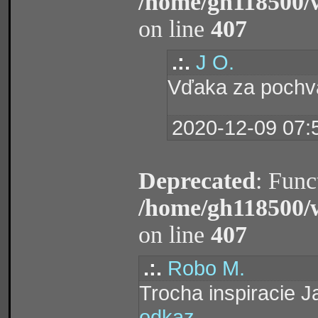
/home/gh118500/
on line
407
.:.
J O.
Vďaka za pochv
2020-12-09 07:
Deprecated
: Func
/home/gh118500/
on line
407
.:.
Robo M.
Trocha inspiracie J
odkaz