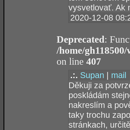
vysvetlovať. Ak 
2020-12-08 08:
Deprecated
: Func
/home/gh118500/
on line
407
.:.
Supan
|
mail
Děkuji za potvr
poskládám stejn
nakreslím a pově
taky trochu zapo
stránkach, určit