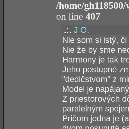
/home/gh118500/
on line
407
.:.
J O.
Nie som si istý, č
Nie že by sme nec
Harmony je tak tr
Jeho postupné zm
"dedičstvom" z min
Model je napájan
Z priestorových d
paralelným spoje
Pričom jedna je (
dvom posunutá as