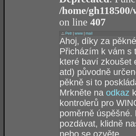
/home/gh118500/
on line
407
.:.
Petr
|
www
|
mail
Ahoj, díky za pěkné
Přicházím k vám s 
které baví zkoušet 
atd) původně určen
pěkně si to poskláda
Mrkněte na
odkaz
k
kontrolerů pro WIN
poměrně úspěšné. B
pozdávat, klidně na
nebo se ozvěte