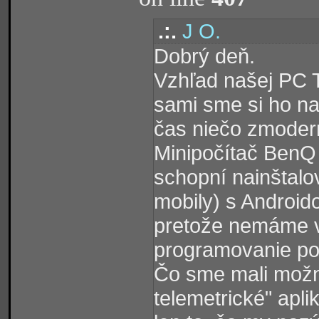
.:.
J O.
Dobrý deň.
Vzhľad našej PC T
sami sme si ho na
čas niečo zmodern
Minipočítač BenQ 
schopní nainštalo
mobily) s Android
pretože nemáme v
programovanie p
Čo sme mali možno
telemetrické" apli