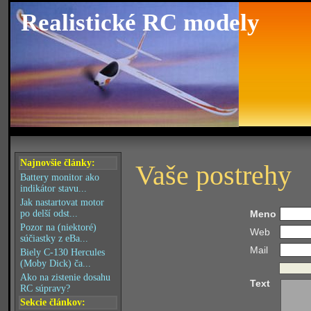
Realistické RC modely
Najnovšie články:
Vaše postrehy
Battery monitor ako
indikátor stavu...
Jak nastartovat motor
po delší odst...
Meno
Pozor na (niektoré)
Web
súčiastky z eBa...
Mail
Biely C-130 Hercules
(Moby Dick) ča...
Ako na zistenie dosahu
Text
RC súpravy?
Sekcie článkov: