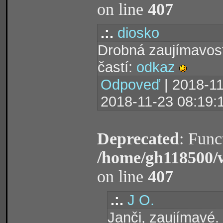
on line
407
.:.
diosko
Drobná zaujímavosť
častí:
odkaz
Odpoveď
| 2018-11
2018-11-23 08:19:
Deprecated
: Func
/home/gh118500/
on line
407
.:.
J O.
Janči, zaujímavé.