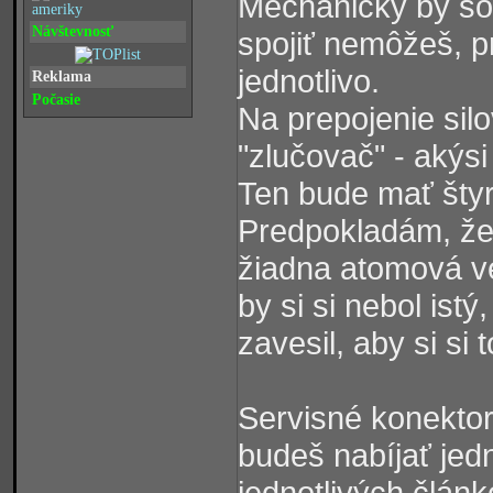
Mechanicky by som
Návštevnosť
spojiť nemôžeš, p
jednotlivo.
Reklama
Počasie
Na prepojenie sil
"zlučovač" - akýs
Ten bude mať štyri
Predpokladám, že 
žiadna atomová ve
by si si nebol istý
zavesil, aby si si 
Servisné konektor
budeš nabíjať jedn
jednotlivých článk