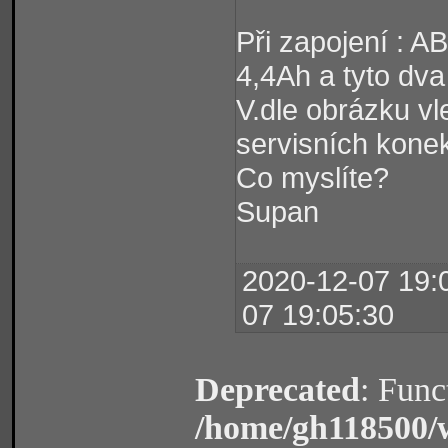
Při zapojení : A
4,4Ah a tyto dva
V.dle obrázku vl
servisních kone
Co myslíte?
Supan
2020-12-07 19:0
07 19:05:30
Deprecated
: Func
/home/gh118500/