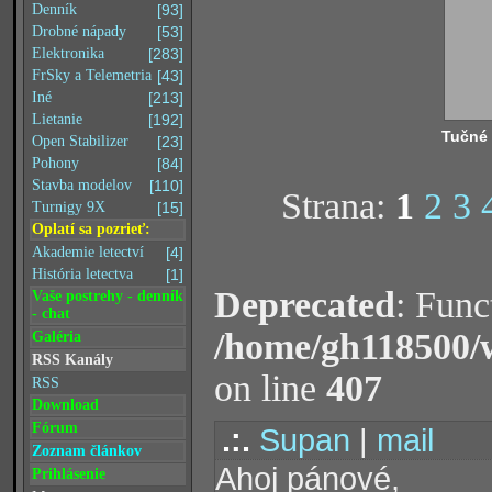
Denník
[93]
Drobné nápady
[53]
Elektronika
[283]
FrSky a Telemetria
[43]
Iné
[213]
Lietanie
[192]
Tučné
Open Stabilizer
[23]
Pohony
[84]
Stavba modelov
[110]
Strana:
1
2
3
Turnigy 9X
[15]
Oplatí sa pozrieť:
Akademie letectví
[4]
História letectva
[1]
Deprecated
: Func
Vaše postrehy - denník
- chat
/home/gh118500/
Galéria
RSS Kanály
on line
407
RSS
Download
Fórum
.:.
Supan
|
mail
Zoznam článkov
Ahoj pánové,
Prihlásenie