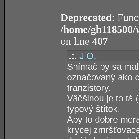
Deprecated
: Func
/home/gh118500/
on line
407
.:.
J O.
Snímač by sa mal 
označovaný ako chl
tranzistory.
Väčšinou je to tá 
typový štítok.
Aby to dobre meral
krycej zmršťovace