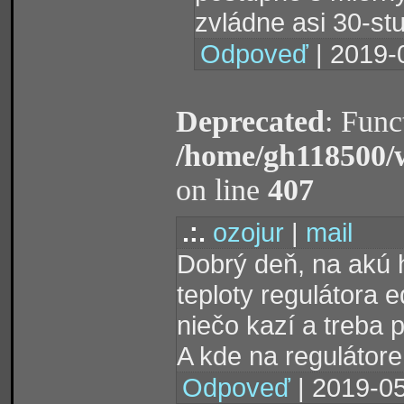
zvládne asi 30-st
Odpoveď
| 2019-
Deprecated
: Func
/home/gh118500/
on line
407
.:.
ozojur
|
mail
Dobrý deň, na akú 
teploty regulátora e
niečo kazí a treba p
A kde na regulátore
Odpoveď
| 2019-05