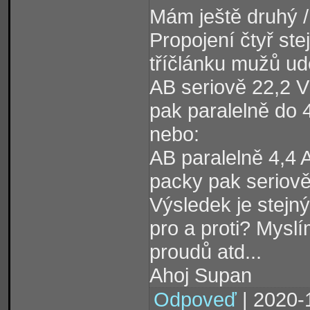
Mám ještě druhý /
Propojení čtyř st
tříčlánku mužů udě
AB seriově 22,2 V
pak paralelně do 4
nebo:
AB paralelně 4,4 
packy pak seriově 
Výsledek je stejný
pro a proti? Mysl
proudů atd...
Ahoj Supan
Odpoveď
| 2020-