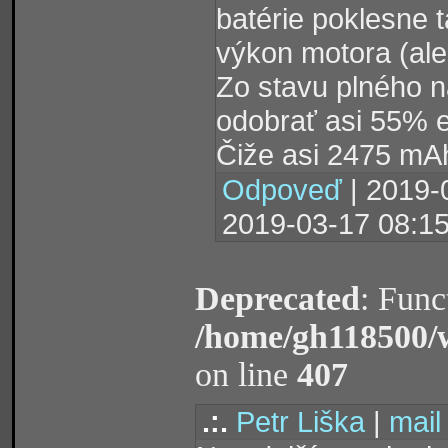
batérie poklesne 
výkon motora (ale
Zo stavu plného na
odobrať asi 55% e
Čiže asi 2475 mA
Odpoveď
| 2019-
2019-03-17 08:15
Deprecated
: Func
/home/gh118500/
on line
407
.:.
Petr Liška
|
mail