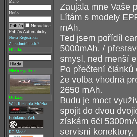
Meno
Zaujala mne Vaše pr
Heslo
Lítám s modely EPP
mAh.
Nabudúce
Prihlás Automaticky
Ted jsem pořídíl ca
Nová Registrácia
Zabudnuté heslo?
5000mAh. / přesta
Hľadaj
smysl, ned menší e
Po přečtení článků 
Niečo z galérie
že volba vhodná pr
2650 mAh.
Odkazy
Budu je moct využív
Web Richarda Mrázka
spojit do dvou dvoji
Bohdanov Web
získám 6čl 5300mAh.
servisní konektory,
RC Model