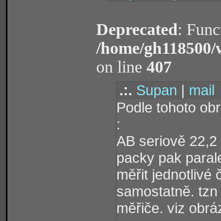
Deprecated
: Func
/home/gh118500/
on line
407
.:.
Supan
|
mail
Podle tohoto ob
:
AB seriově 22,2
packy pak paral
měřit jednotlivé
samostatně. tzn
měřiče. viz obrá