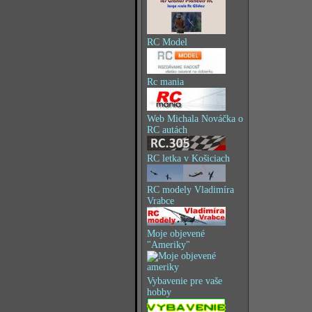
RC Model
Rc mania
Web Michala Nováčka o
RC autách
RC letka v Košiciach
RC modely Vladimíra
Vrabce
Moje objevené
"Ameriky"
Vybavenie pre vaše
hobby