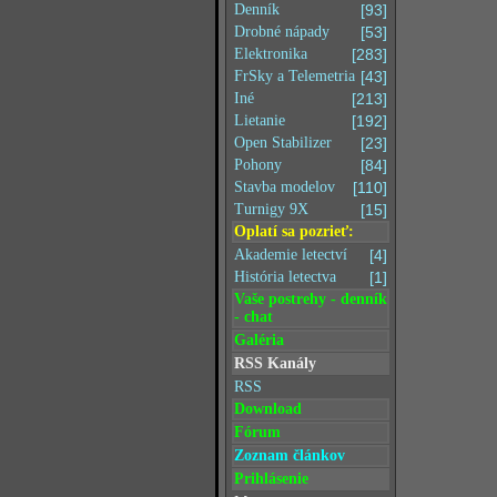
Denník
[93]
Drobné nápady
[53]
Elektronika
[283]
FrSky a Telemetria
[43]
Iné
[213]
Lietanie
[192]
Open Stabilizer
[23]
Pohony
[84]
Stavba modelov
[110]
Turnigy 9X
[15]
Oplatí sa pozrieť:
Akademie letectví
[4]
História letectva
[1]
Vaše postrehy - denník
- chat
Galéria
RSS Kanály
RSS
Download
Fórum
Zoznam článkov
Prihlásenie