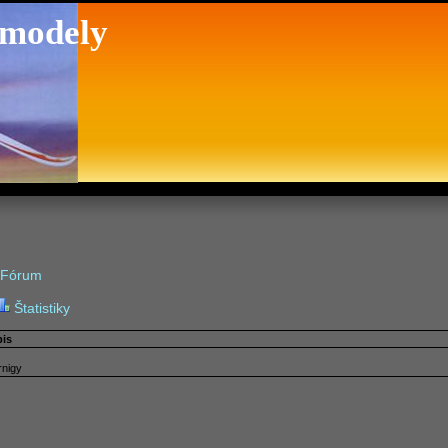
 modely
Fórum
Štatistiky
pis
rnigy