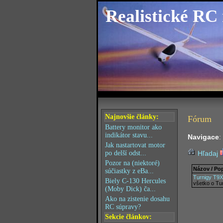
Realistické RC
Najnovšie články:
Fórum
Battery monitor ako
indikátor stavu...
Navigace
:
Jak nastartovat motor
po delší odst...
Hľadaj
Pozor na (niektoré)
Názov / Po
súčiastky z eBa...
Turnigy T9X
Biely C-130 Hercules
všetko o Tu
(Moby Dick) ča...
Ako na zistenie dosahu
RC súpravy?
Sekcie článkov: