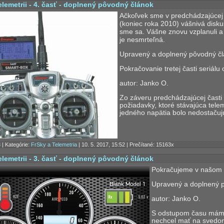
elemetrii - 4. časť - doplnený pôvodný článok
Ačkoľvek sme v predchádzajúcej 
(koniec roka 2010) vášnivá diskusi
sme sa. Vášne znovu vzplanuli a 
je nesmrteľná.
Upravený a doplnený pôvodný čl
Pokračovanie tretej časti seriálu o
autor: Janko O.
Zo záveru predchádzajúcej časti 
požiadavky, ktoré stávajúca tele
jedného napätia bolo nedostačujú
8
| Kategórie:
FrSky a Telemetria
| 10. 5. 2017, 15:52 | Prečítané: 15163x
elemetrii - 3. časť - doplnený pôvodný článok
Pokračujeme v našom pr
Upravený a doplnený p
autor: Janko O.
S odstupom času mám z
nechcel mať na svedom