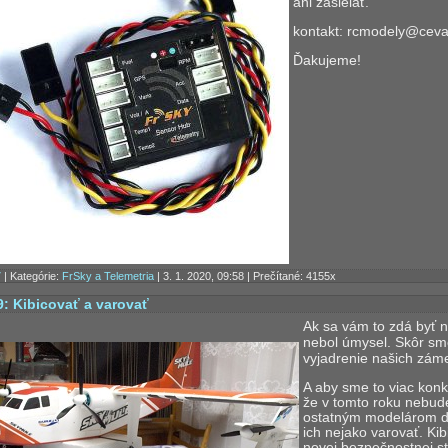
ani zasielať.
kontakt: rcmodely@ceva
Ďakujeme!
7
| Kategórie:
FrSky a Telemetria
| 3. 1. 2020, 09:58 | Prečítané: 4155x
9: Kibicovať a varovať
Ak sa vám to zdá byť n
nebol úmysel. Skôr sme
vyjadrenie našich zám
A aby sme to viac konk
že v tomto roku nebude
ostatným modelárom do
ich nejako varovať. Kib
novej bezpečnostnej st