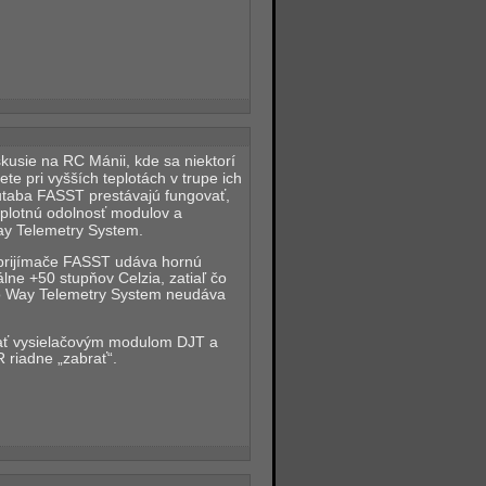
skusie na RC Mánii, kde sa niektorí
lete pri vyšších teplotách v trupe ich
utaba FASST prestávajú fungovať,
eplotnú odolnosť modulov a
ay Telemetry System.
 prijímače FASST udáva hornú
lne +50 stupňov Celzia, zatiaľ čo
wo Way Telemetry System neudáva
dať vysielačovým modulom DJT a
 riadne „zabrať“.