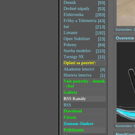
Denník
[93]
Drobné nápady
[53]
Elektronika
[283]
FrSky a Telemetria
[43]
Iné
[213]
Komentáre: 
Lietanie
[192]
Overenie
Open Stabilizer
[23]
Pohony
[84]
Stavba modelov
[110]
Turnigy 9X
[15]
Oplatí sa pozrieť:
Akademie letectví
[4]
História letectva
[1]
Vaše postrehy - denník
- chat
Galéria
RSS Kanály
RSS
Download
Fórum
Zoznam článkov
Komentáre: 
Prihlásenie
Napäťový