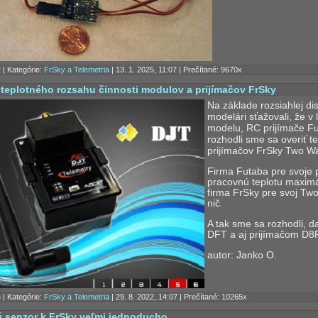
2
| Kategórie:
FrSky a Telemetria
| 13. 1. 2025, 11:07 | Prečítané: 9670x
 teplotného rozsahu činnosti modulov a prijímačov FrSky
Na základe rozsiahlej di
modelári sťažovali, že v 
modelu, RC prijímače F
rozhodli sme sa overiť t
prijímačov FrSky Two W
Firma Futaba pre svoje
pracovnú teplotu maximá
firma FrSky pre svoj T
nič.
A tak sme sa rozhodli, 
DFT a aj prijímačom D8R
autor: Janko O.
6
| Kategórie:
FrSky a Telemetria
| 29. 8. 2022, 14:07 | Prečítané: 10265x
 senzor k FrSky veľmi jednoducho