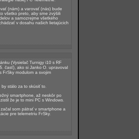
ovať (nám) a varovať (nás) bude
o všetko preto, aby sme zvýšili
delov a samozrejme všetkého
hádzať v dosahu našich lietajúcich
článku (Vysielač Turnigy i10 s RF
. časť), ako si Janko O. upravoval
0 s FrSky modulom a svojim
y stálo za to skúsiť to.
bežný smartphone, až neskôr po
zistil že je to mini PC s Windows.
, začal som pátrať v smartphone a
kácie pre telemetriu FrSky.