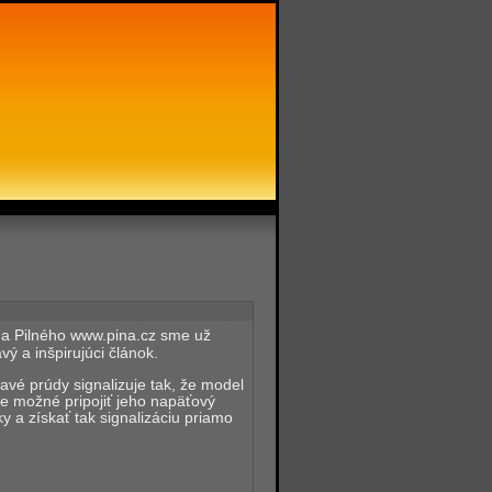
a Pilného www.pina.cz sme už
vý a inšpirujúci článok.
pavé prúdy signalizuje tak, že model
 je možné pripojiť jeho napäťový
ky a získať tak signalizáciu priamo