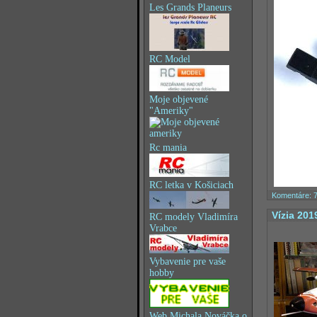
Les Grands Planeurs
RC Model
Moje objevené
"Ameriky"
Rc mania
RC letka v Košiciach
Komentáre: 
Vízia 201
RC modely Vladimíra
Vrabce
Vybavenie pre vaše
hobby
Web Michala Nováčka o