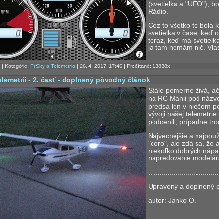
(svetielka a "UFO"), bo
Rádio.
Cez to všetko to bola 
svetielka v čase, keď o
teraz, keď má svetielk
ja tam nemám nič. Vlas
0
| Kategórie:
FrSky a Telemetria
| 26. 4. 2017, 17:46 | Prečítané: 13838x
elemetrii - 2. časť - doplnený pôvodný článok
Stále pomerne živá, ač
na RC Mánii pod názvo
predsa len v niečom p
vývoji našej telemetrie 
podcenili, prípadne tro
Najvecnejšie a najpouži
"coro", ale zdá sa, že a
niekoľko dobrých nápa
napredovanie modelárs
....................................
Upravený a doplnený p
autor: Janko O.