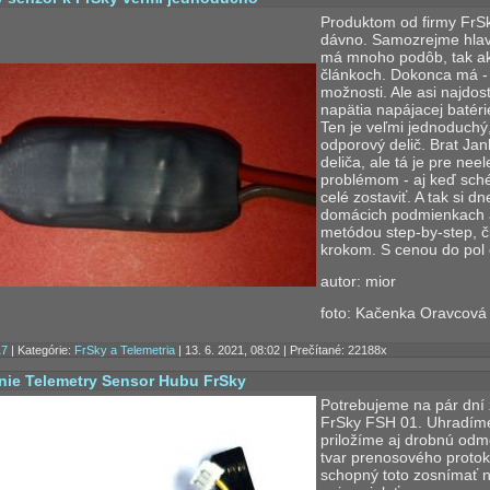
Produktom od firmy FrS
dávno. Samozrejme hlavn
má mnoho podôb, tak ak
článkoch. Dokonca má -
možnosti. Ale asi najdos
napätia napájacej baté
Ten je veľmi jednoduchý,
odporový delič. Brat Jan
deliča, ale tá je pre nee
problémom - aj keď sché
celé zostaviť. A tak si d
domácich podmienkach a
metódou step-by-step, č
krokom. S cenou do pol 
autor: mior
foto: Kačenka Oravcová
17
| Kategórie:
FrSky a Telemetria
| 13. 6. 2021, 08:02 | Prečítané: 22188x
nie Telemetry Sensor Hubu FrSky
Potrebujeme na pár dní
FrSky FSH 01. Uhradíme
priložíme aj drobnú od
tvar prenosového protoko
schopný toto zosnímať 