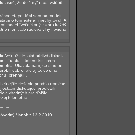
lo jasné, že do "hry" musí vstúpiť
krásna etapa: Mal som na modeli
statní o tom ešte ani nechyrovali. A
ami model "vyčačkaný" skoro každý,
tne mám, ale rádiové vlny nevidno.
koľvek už nie taká búrlivá diskusia
m "Futaba - telemetrie" nám
omohla: Ukázala nám, čo sme pri
urobili dobre, ale aj to, čo sme
chu "prehnali".
teľnejšie riešenia prináša tradične
j ostatní diskutujúci predložili
dov, vhodných pre ďalšie
kej telemetrie.
.........
ôvodný článok z 12.2.2010.