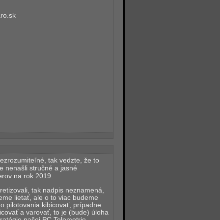
ro.sk
ezrozumiteľné, tak vedzte, že to
 nenašli stručné a jasné
erov na rok 2019.
retizovali, tak nadpis neznamená,
me lietať, ale o to viac budeme
 pilotovania kibicovať, prípadne
icovať a varovať, to je (bude) úloha
ratégie našej PC Telemetrie.