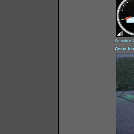
Komentáre: 
Cesta k t