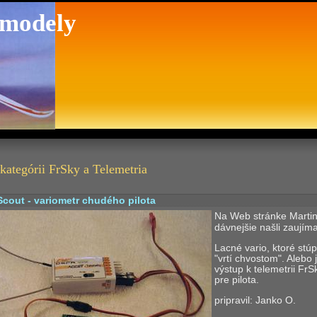
 modely
kategórii FrSky a Telemetria
cout - variometr chudého pilota
Na Web stránke Martin
dávnejšie našli zaujíma
Lacné vario, ktoré stú
"vrtí chvostom". Alebo
výstup k telemetrii FrS
pre pilota.
pripravil: Janko O.