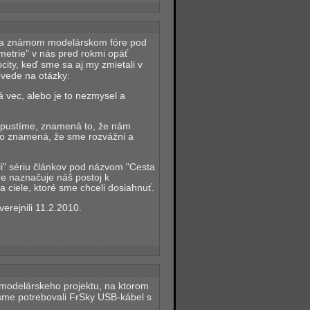
na známom modelárskom fóre pod
metrie" v nás pred rokmi opäť
ocity, keď sme sa aj my zmietali v
ovede na otázky:
ná vec, alebo je to nezmysel a
epustíme, znamená to, že nám
 to znamená, že sme rozvážni a
li" sériu článkov pod názvom "Cesta
sne naznačuje náš postoj k
a ciele, ktoré sme chceli dosiahnuť.
erejnili 11.2.2010.
modelárskeho projektu, na ktorom
sme potrebovali FrSky USB-kábel s