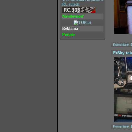
RC autách
Návštevnosť
Reklama
Počasie
Komentáre: 
FrSky tel
Komentáre: 