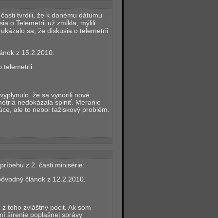
časti tvrdili, že k danému dátumu
a o Telemetrii už zmĺkla, mýlili
ukázalo sa, že diskusia o telemetrii
ánok z 15.2.2010.
 telemetrii.
vyplynulo, že sa vynorili nové
metria nedokázala splniť. Meranie
ce, ale to nebol ťažiskový problém.
íbehu z 2. časti minisérie:
ôvodný článok z 12.2.2010.
 toho zvláštny pocit. Ak som
í šírenie poplašnej správy