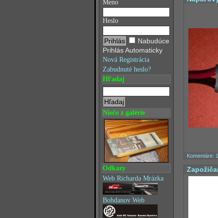
Meno
Heslo
Nabudúce
Prihlás Automaticky
Nová Registrácia
Zabudnuté heslo?
Hľadaj
Niečo z galérie
Komentáre: 
Odkazy
Zapožiča
Web Richarda Mrázka
Bohdanov Web