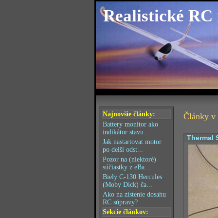
Realistické RC
Najnovšie články:
Články v 
Battery monitor ako
indikátor stavu...
Thermal S
Jak nastartovat motor
po delší odst...
Pozor na (niektoré)
súčiastky z eBa...
Biely C-130 Hercules
(Moby Dick) ča...
Ako na zistenie dosahu
RC súpravy?
Sekcie článkov: