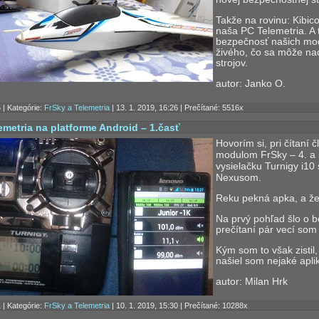
Takže na rovinu: Kibic
naša PC Telemetria. A t
bezpečnosť našich mo
živého, čo sa môže nac
strojov.
autor: Janko O.
5
| Kategórie:
FrSky a Telemetria
| 13. 1. 2019, 16:26 | Prečítané: 5516x
emetria na platforme Android – 1.časť
Hovorím si, pri čítaní 
modulom FrSky – 4. a 5
vysielačku Turnigy i1
Nexusom.
Reku pekná apka, a že b
Na prvý pohľad šlo o 
prečítaní pár vecí som 
Kým som to však zistil
našiel som nejaké apli
autor: Milan Hrk
1
| Kategórie:
FrSky a Telemetria
| 10. 1. 2019, 15:30 | Prečítané: 10288x