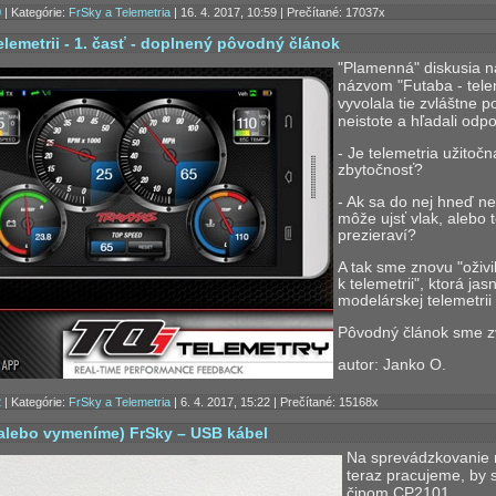
0
| Kategórie:
FrSky a Telemetria
| 16. 4. 2017, 10:59 | Prečítané: 17037x
elemetrii - 1. časť - doplnený pôvodný článok
"Plamenná" diskusia 
názvom "Futaba - tele
vyvolala tie zvláštne p
neistote a hľadali odp
- Je telemetria užitoč
zbytočnosť?
- Ak sa do nej hneď n
môže ujsť vlak, alebo
prezieraví?
A tak sme znovu "oživi
k telemetrii", ktorá ja
modelárskej telemetrii 
Pôvodný článok sme zv
autor: Janko O.
2
| Kategórie:
FrSky a Telemetria
| 6. 4. 2017, 15:22 | Prečítané: 15168x
alebo vymeníme) FrSky – USB kábel
Na sprevádzkovanie 
teraz pracujeme, by 
čipom CP2101.