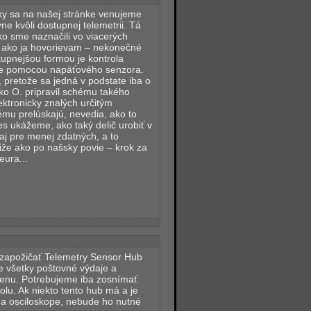
ky sa na našej stránke venujeme
e kvôli dostupnej telemetrii. Tá
o sme naznačili vo viacerých
 ako ja hovorievam – nekonečné
tupnejšou formou je kontrola
rie pomocou napäťového senzora.
 pretože sa jedná v podstate iba o
ko O. pripravil schému takého
lektronicky znalých určitým
mu prelúskajú, nevedia, ako to
nes ukážeme, ako taký delič urobiť v
j pre menej zdatných, a to
iže ako po našsky povie – krok za
eura...
 zapožičať Telemetry Sensor Hub
 všetky poštovné výdaje a
menu. Potrebujeme iba zosnímať
lu. Ak niekto tento hub má a je
na osciloskope, nebude ho nutné