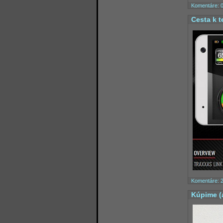
Komentáre: 
Cesta k t
Komentáre: 
Kúpime (