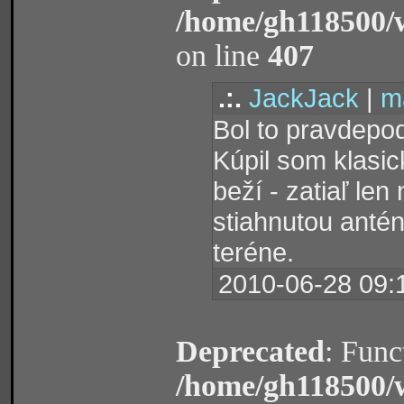
/home/gh118500/
on line
407
.:.
JackJack
|
ma
Bol to pravdepod
Kúpil som klasick
beží - zatiaľ len
stiahnutou antén
teréne.
2010-06-28 09:
Deprecated
: Func
/home/gh118500/