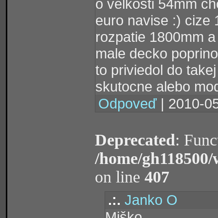
o velkosti 54mm ch
euro navise :) cize
rozpatie 1800mm a d
male decko poprinom
to priviedol do take
skutocne alebo mode
Odpoveď
| 2010-05
Deprecated
: Func
/home/gh118500/
on line
407
.:.
Janko O
Miško,