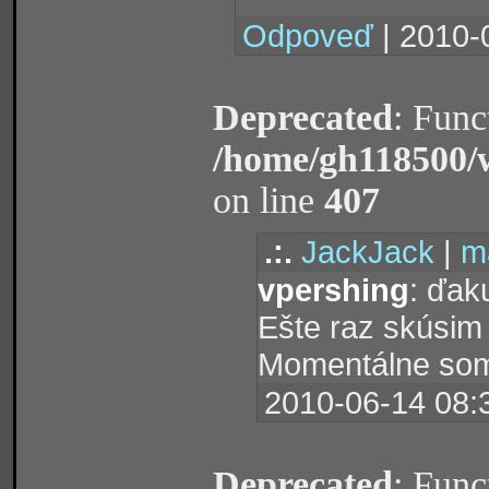
Odpoveď
| 2010-
Deprecated
: Func
/home/gh118500/
on line
407
.:.
JackJack
|
ma
vpershing
: ďak
Ešte raz skúsim 
Momentálne som
2010-06-14 08:
Deprecated
: Func