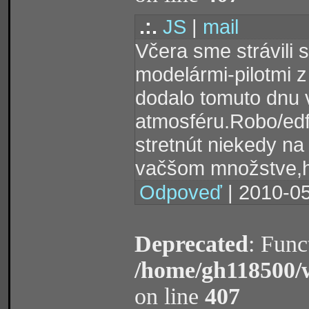
.:.
JS
|
mail
Včera sme strávili
modelármi-pilotmi 
dodalo tomuto dnu 
atmosféru.Robo/edf
stretnút niekedy n
vačšom množstve,hl
Odpoveď
| 2010-05
Deprecated
: Func
/home/gh118500/
on line
407