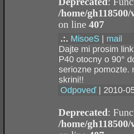
Deprecated
: Func
/home/gh118500/
on line
407
.:.
MisoeS
|
mail
Dajte mi prosim li
P40 otocny o 90° do
seriozne pomozte. 
skrini!!
Odpoveď
| 2010-05
Deprecated
: Func
/home/gh118500/