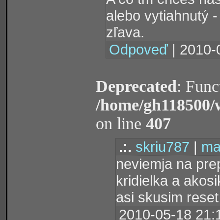
alebo vytiahnutý 
zľava.
Odpoveď
| 2010-
Deprecated
: Func
/home/gh118500/
on line
407
.:.
skriu787
|
ma
neviemja na pre
kridielka a akosi
asi skusim reset
2010-05-18 21: