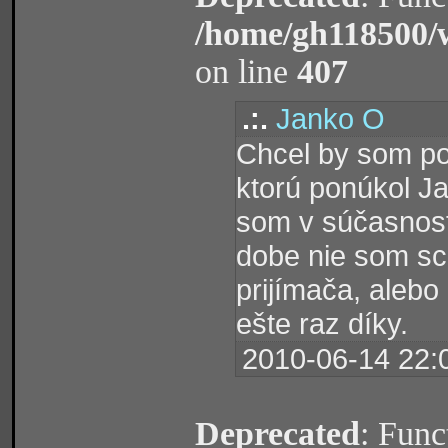
/home/gh118500/
on line
407
.:.
Janko O
Chcel by som po
ktorú ponúkol J
som v súčasnosti
dobe nie som s
prijímača, aleb
ešte raz díky.
2010-06-14 22:
Deprecated
: Func