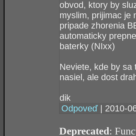
obvod, ktory by slu
myslim, prijimac je
pripade zhorenia B
automaticky prepne 
baterky (NIxx)
Neviete, kde by sa 
nasiel, ale dost dra
dik
Odpoveď
| 2010-06
Deprecated
: Func