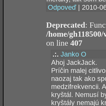
Odpoveď
| 2010-06
Deprecated
: Func
/home/gh118500/
on line
407
.:.
Janko O
Ahoj JackJack.
Príčin malej citli
naozaj tak ako sp
medzifrekvencii. 
kryštál. Nemusí b
kryštály nemajú km