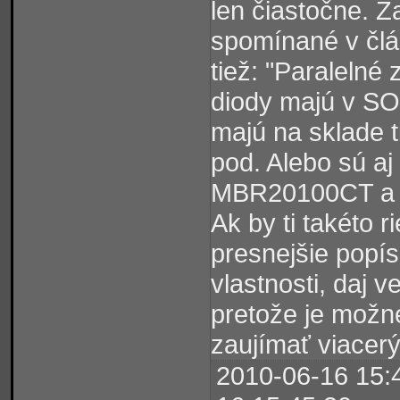
len čiastočne. Z
spomínané v člá
tiež: "Paraleln
diody majú v SO
majú na sklade 
pod. Alebo sú aj
MBR20100CT a po
Ak by ti takéto r
presnejšie popí
vlastnosti, daj 
pretože je možn
zaujímať viacer
2010-06-16 15:4