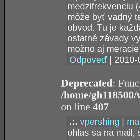
medzifrekvenciu (
môže byť vadný te
obvod. Tu je každá
ostatné závady vyž
možno aj meracie 
Odpoveď
| 2010-
Deprecated
: Func
/home/gh118500/
on line
407
.:.
vpershing
|
mai
ohlas sa na mail, 