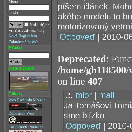
Meno
píšem článok. Mohol
Heslo
akého modelu to bud
motorizovaný vetro
Nabudúce
Prihlás Automaticky
Odpoveď
| 2010-06
Nová Registrácia
Zabudnuté heslo?
Hľadaj
Deprecated
: Func
/home/gh118500/
Niečo z galérie
on line
407
.:.
mior
|
mail
Odkazy
Web Richarda Mrázka
Ja Tomášovi Tom
sme blízko.
Bohdanov Web
Odpoveď
| 2010-
Les Grands Planeurs