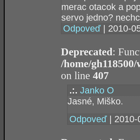
merac otacok a popr
servo jedno? nechc
Odpoveď
| 2010-05
Deprecated
: Func
/home/gh118500/
on line
407
.:.
Janko O
Jasné, Miško.
Odpoveď
| 2010-