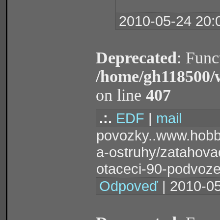
2010-05-24 20:
Deprecated
: Func
/home/gh118500/
on line
407
.:.
EDF
|
mail
povozky..www.hobby
a-ostruhy/zatahov
otaceci-90-podvoz
Odpoveď
| 2010-05