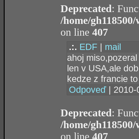
Deprecated
: Func
/home/gh118500/
on line
407
.:.
EDF
|
mail
ahoj miso,pozeral
len v USA,ale dob
kedze z francie to
Odpoveď
| 2010-
Deprecated
: Func
/home/gh118500/
on line
407