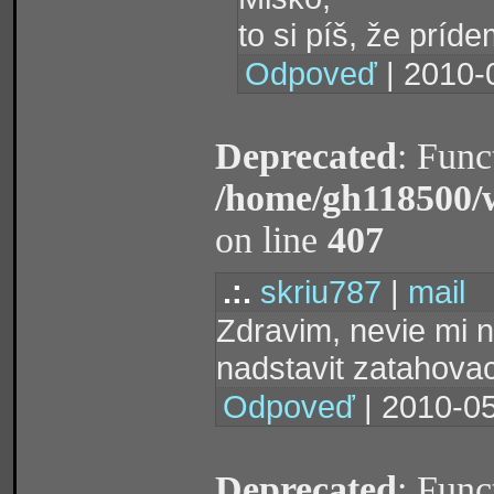
to si píš, že prídem!!!!!
Odpoveď
| 2010-
Deprecated
: Func
/home/gh118500/
on line
407
.:.
skriu787
|
mail
Zdravim, nevie mi n
nadstavit zatahova
Odpoveď
| 2010-05
Deprecated
: Func