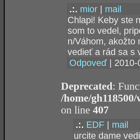
.:.
mior
|
mail
Chlapi! Keby ste 
som to vedel, prip
n/Váhom, akožto m
vedieť a rád sa s
Odpoveď
| 2010-
Deprecated
: Func
/home/gh118500/
on line
407
.:.
EDF
|
mail
urcite dame vedi