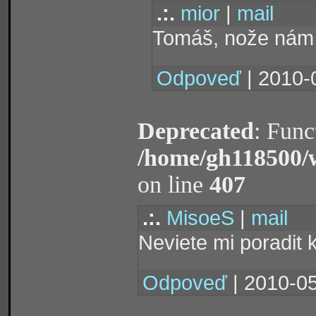
.:.
mior
|
mail
Tomáš, nože nám 
Odpoveď
| 2010-
Deprecated
: Func
/home/gh118500/
on line
407
.:.
MisoeS
|
mail
Neviete mi poradit 
Odpoveď
| 2010-05