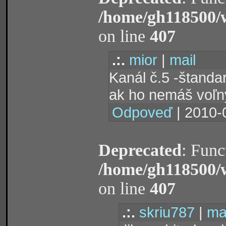
/home/gh118500/
on line
407
.:.
mior
|
mail
Kanál č.5 -štanda
ak ho nemáš voľný
Odpoveď
| 2010-
Deprecated
: Func
/home/gh118500/
on line
407
.:.
skriu787
|
ma