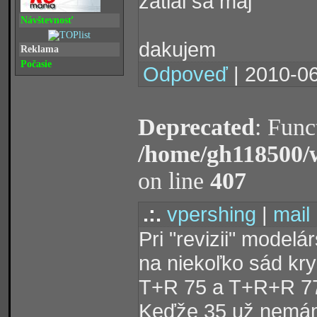
zatial sa maj
Návštevnosť
dakujem
Reklama
Počasie
Odpoveď
| 2010-06
Deprecated
: Func
/home/gh118500/
on line
407
.:.
vpershing
|
mail
Pri "revizii" modelá
na niekoľko sád kr
T+R 75 a T+R+R 7
Keďže 35 už nemám 