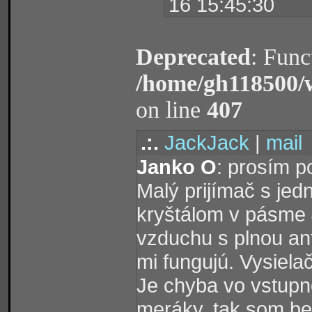
16 15:45:30
Deprecated
: Func
/home/gh118500/
on line
407
.:.
JackJack
|
mail
Janko O
: prosím 
Malý prijímač s je
kryštálom v pásme
vzduchu s plnou an
mi fungujú. Vysielač
Je chyba vo vstupn
meráky, tak som bez