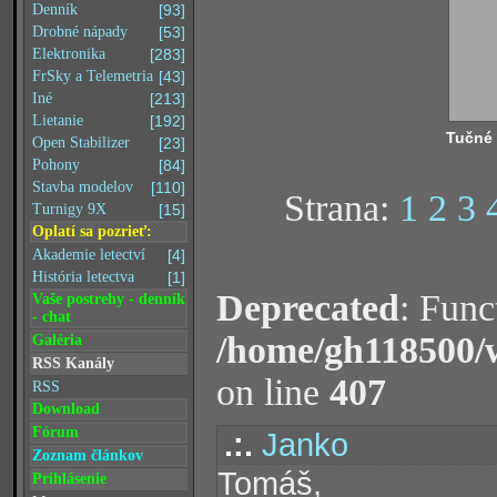
Denník
[93]
Drobné nápady
[53]
Elektronika
[283]
FrSky a Telemetria
[43]
Iné
[213]
Lietanie
[192]
Tučné
Open Stabilizer
[23]
Pohony
[84]
Stavba modelov
[110]
Strana:
1
2
3
Turnigy 9X
[15]
Oplatí sa pozrieť:
Akademie letectví
[4]
História letectva
[1]
Deprecated
: Func
Vaše postrehy - denník
- chat
/home/gh118500/
Galéria
RSS Kanály
on line
407
RSS
Download
Fórum
.:.
Janko
Zoznam článkov
Tomáš,
Prihlásenie