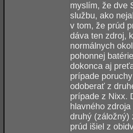
myslím, že dve S
službu, ako nej
v tom, že prúd p
dáva ten zdroj, 
normálnych okol
pohonnej batérie
dokonca aj preťa
prípade poruchy 
odoberať z druh
prípade z Nixx. 
hlavného zdroja 
druhý (záložný)
prúd išiel z obi