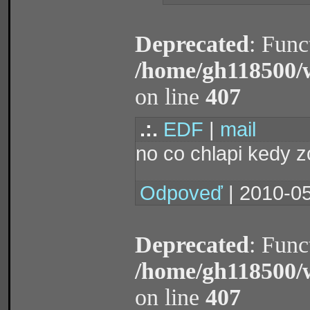
Deprecated
: Func
/home/gh118500/
on line
407
.:.
EDF
|
mail
no co chlapi kedy z
Odpoveď
| 2010-05
Deprecated
: Func
/home/gh118500/
on line
407