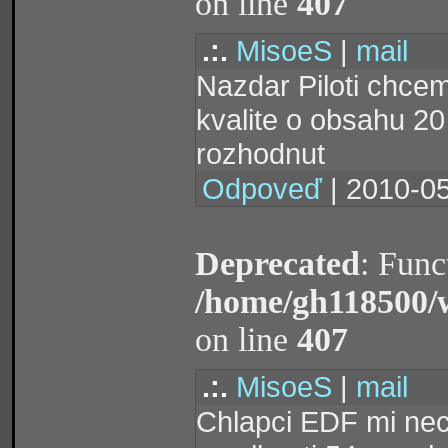
on line
407
.:.
MisoeS
|
mail
Nazdar Piloti chcem
kvalite o obsahu 20
rozhodnut
Odpoveď
| 2010-05
Deprecated
: Func
/home/gh118500/
on line
407
.:.
MisoeS
|
mail
Chlapci EDF mi nec