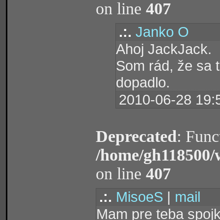
on line
407
.:.
Janko O
Ahoj JackJack.
Som rád, že sa t
dopadlo.
2010-06-28 19:
Deprecated
: Func
/home/gh118500/
on line
407
.:.
MisoeS
|
mail
Mam pre teba spojk