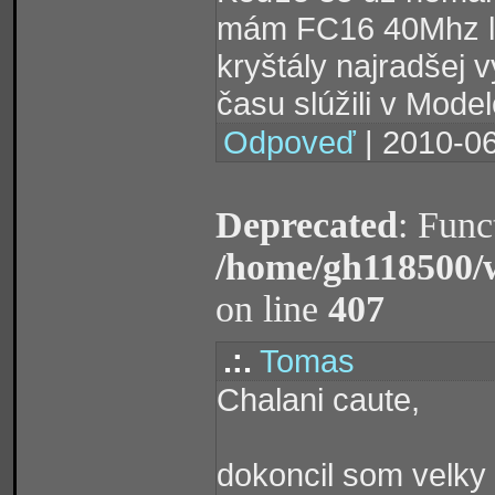
mám FC16 40Mhz le
kryštály najradšej 
času slúžili v Mode
Odpoveď
| 2010-06
Deprecated
: Func
/home/gh118500/
on line
407
.:.
Tomas
Chalani caute,
dokoncil som velky