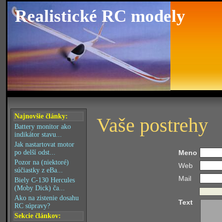
Realistické RC modely
Najnovšie články:
Vaše postrehy
Battery monitor ako
indikátor stavu...
Jak nastartovat motor
po delší odst...
Meno
Pozor na (niektoré)
Web
súčiastky z eBa...
Mail
Biely C-130 Hercules
(Moby Dick) ča...
Ako na zistenie dosahu
Text
RC súpravy?
Sekcie článkov: