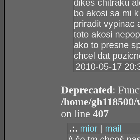
dikes chitraku a
bo akosi sa mi k
priradit vypinac
toto akosi nepop
ako to presne sp
chcel dat pozicne
2010-05-17 20:
Deprecated
: Func
/home/gh118500/
on line
407
.:.
mior
|
mail
A čo tm chceš na