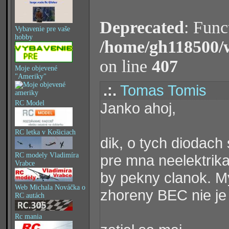
Deprecated
: Func
Vybavenie pre vaše
hobby
/home/gh118500/
on line
407
Moje objevené
"Ameriky"
.:.
Tomas Tomis
RC Model
Janko ahoj,
RC letka v Košiciach
dik, o tych diodach
RC modely Vladimíra
pre mna neelektrikar
Vrabce
by pekny clanok. My
Web Michala Nováčka o
zhoreny BEC nie je
RC autách
Rc mania