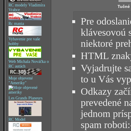
RC modely Vladimíra
Tučné
Vrabce
Pre odoslani
Rc mania
klávesovoú 
Vybavenie pre vaše
niektoré pre
hobby
HTML znaky 
Web Michala Nováčka o
Vyjadrujte s
RC autách
to u Vás vyp
Moje objevené
"Ameriky"
Odkazy začín
Les Grands Planeurs
prevedené na
jednom prísp
RC Model
spam roboti: