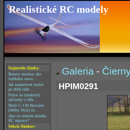
Realistické RC modely
Galeria
-
Čiern
Najnovšie články:
Battery monitor ako
indikátor stavu...
HPIM0291
Jak nastartovat motor
po delší odst...
Pozor na (niektoré)
súčiastky z eBa...
Biely C-130 Hercules
(Moby Dick) ča...
Ako na zistenie dosahu
RC súpravy?
Sekcie článkov: