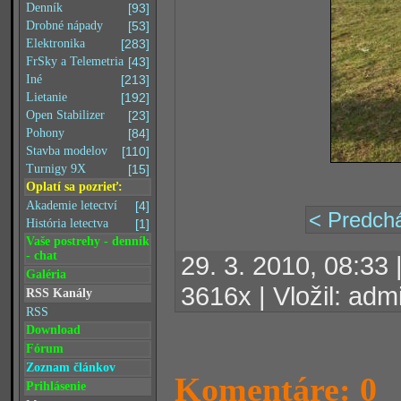
Denník
[93]
Drobné nápady
[53]
Elektronika
[283]
FrSky a Telemetria
[43]
Iné
[213]
Lietanie
[192]
Open Stabilizer
[23]
Pohony
[84]
Stavba modelov
[110]
Turnigy 9X
[15]
Oplatí sa pozrieť:
Akademie letectví
[4]
< Predchá
História letectva
[1]
Vaše postrehy - denník
- chat
29. 3. 2010, 08:33
Galéria
3616x | Vložil: adm
RSS Kanály
RSS
Download
Fórum
Zoznam článkov
Komentáre: 0
Prihlásenie