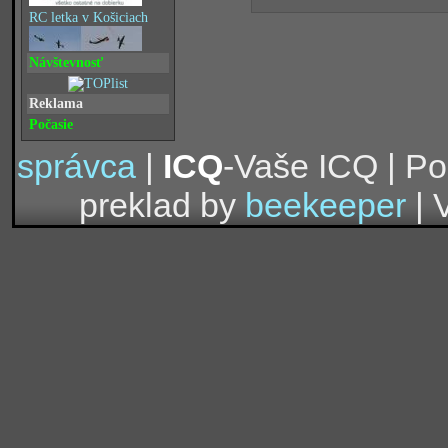
RC letka v Košiciach
Návštevnosť
Reklama
Počasie
správca
|
ICQ
-Vaše ICQ | P
preklad by
beekeeper
| 