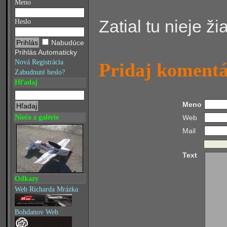
Meno
Zatial tu nieje ž
Heslo
Nabudúce
Prihlás Automaticky
Nová Registrácia
Pridaj koment
Zabudnuté heslo?
Hľadaj
Meno
Web
Niečo z galérie
Mail
Text
Odkazy
Web Richarda Mrázka
Bohdanov Web