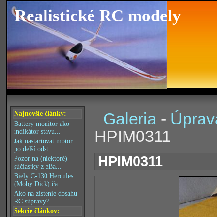
Realistické RC modely
Galeria
-
Úprav
Najnovšie články:
Battery monitor ako
HPIM0311
indikátor stavu...
Jak nastartovat motor
po delší odst...
HPIM0311
Pozor na (niektoré)
súčiastky z eBa...
Biely C-130 Hercules
(Moby Dick) ča...
Ako na zistenie dosahu
RC súpravy?
Sekcie článkov: