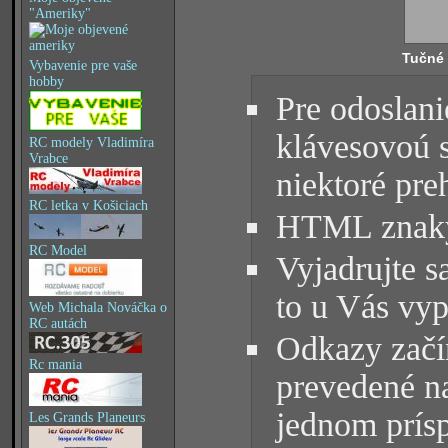
"Ameriky"
Tučné
Vybavenie pre vaše
hobby
Pre odoslani
klávesovoú 
RC modely Vladimíra
Vrabce
niektoré pre
RC letka v Košiciach
HTML znaky 
RC Model
Vyjadrujte s
to u Vás vyp
Web Michala Nováčka o
RC autách
Odkazy začín
Rc mania
prevedené na
jednom prísp
Les Grands Planeurs