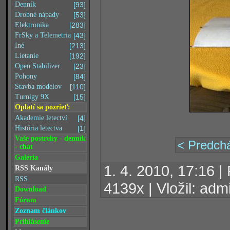
Denník
[93]
Drobné nápady
[53]
Elektronika
[283]
FrSky a Telemetria
[43]
Iné
[213]
Lietanie
[192]
Open Stabilizer
[23]
Pohony
[84]
Stavba modelov
[110]
Turnigy 9X
[15]
Oplatí sa pozrieť:
Akademie letectví
[4]
História letectva
[1]
Vaše postrehy - denník
< Predchá
- chat
Galéria
1. 4. 2010, 17:16 
RSS Kanály
RSS
4139x | Vložil: adm
Download
Fórum
Zoznam článkov
Prihlásenie