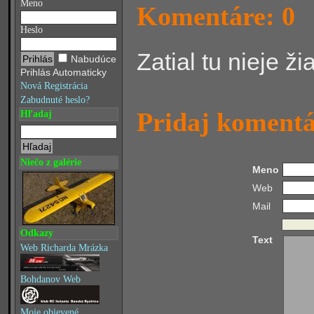
Meno
Komentáre: 0
Heslo
Zatial tu nieje ž
Nabudúce
Prihlás Automaticky
Nová Registrácia
Zabudnuté heslo?
Pridaj koment
Hľadaj
Niečo z galérie
Meno
Web
Mail
Odkazy
Text
Web Richarda Mrázka
Bohdanov Web
Moje objevené