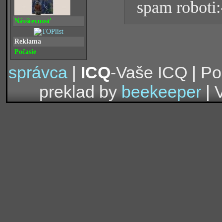
spam roboti:
Návštevnosť
Reklama
Počasie
správca
|
ICQ
-Vaše ICQ | P
preklad by
beekeeper
| 