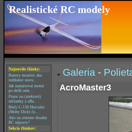
Realistické RC modely
Galeria
-
Poliet
Najnovšie články:
Battery monitor ako
indikátor stavu...
AcroMaster3
Jak nastartovat motor
po delší odst...
Pozor na (niektoré)
súčiastky z eBa...
Biely C-130 Hercules
(Moby Dick) ča...
Ako na zistenie dosahu
RC súpravy?
Sekcie článkov: