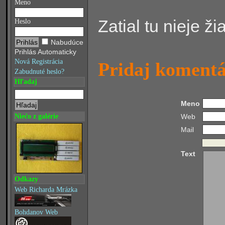
Meno
Zatial tu nieje ž
Heslo
Nabudúce
Prihlás Automaticky
Nová Registrácia
Pridaj koment
Zabudnuté heslo?
Hľadaj
Meno
Web
Niečo z galérie
Mail
Text
Odkazy
Web Richarda Mrázka
Bohdanov Web