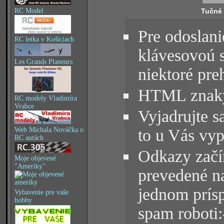
Tučné
RC Model
Pre odoslani
RC letka v Košiciach
klávesovoú 
Les Grands Planeurs
niektoré pre
HTML znaky 
RC modely Vladimíra
Vrabce
Vyjadrujte s
Web Michala Nováčka o
to u Vás vyp
RC autách
Odkazy začín
Moje objevené
"Ameriky"
prevedené na
jednom prísp
Vybavenie pre vaše
hobby
spam roboti: