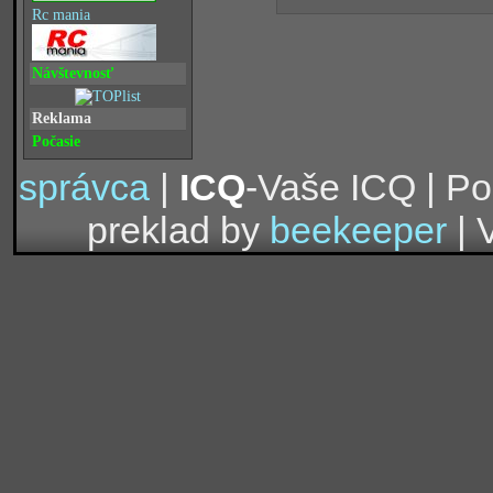
Rc mania
Návštevnosť
Reklama
Počasie
správca
|
ICQ
-Vaše ICQ | P
preklad by
beekeeper
| 