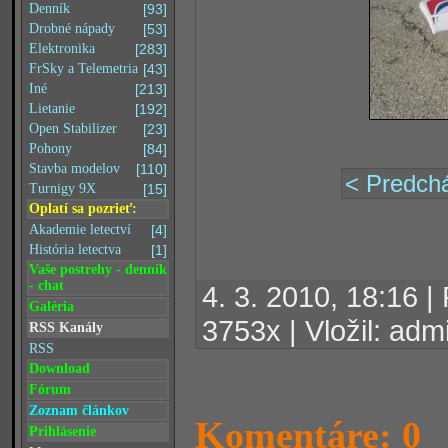
Denník
[93]
Drobné nápady
[53]
Elektronika
[283]
FrSky a Telemetria
[43]
Iné
[213]
Lietanie
[192]
Open Stabilizer
[23]
Pohony
[84]
Stavba modelov
[110]
< Predchá
Turnigy 9X
[15]
Oplatí sa pozrieť:
Akademie letectví
[4]
História letectva
[1]
Vaše postrehy - denník
- chat
4. 3. 2010, 18:16 
Galéria
3753x | Vložil: adm
RSS Kanály
RSS
Download
Fórum
Zoznam článkov
Komentáre: 0
Prihlásenie