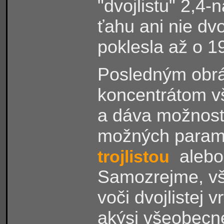
"dvojlistu" 2,4-
ťahu ani nie dv
poklesla až o 
Posledným obráz
koncentrátom v
a dáva možnos
možných parame
alebo
trojlistou
Samozrejme, vš
voči dvojlistej v
akýsi všeobecn