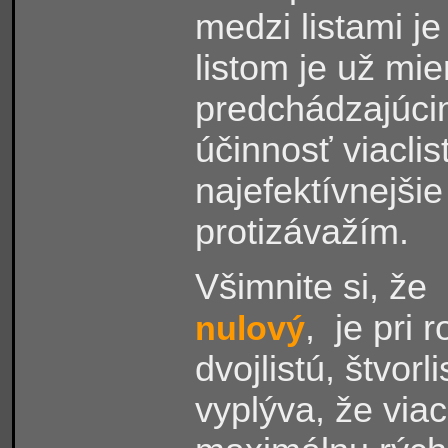
medzi listami j
listom je už mi
predchádzajúci
účinnosť viaclis
najefektívnejšie
protizávažím.
Všimnite si, že
, je pri
nulový
dvojlistú, štvorl
vyplýva, že via