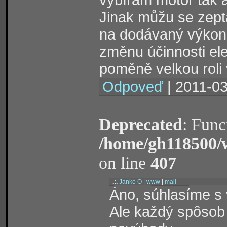
Jinak můžu se zeptat
na dodávaný výkon
změnu účinnosti el
poměně velkou roli 
Odpoveď
| 2011-03
Deprecated
: Func
/home/gh118500/
on line
407
.:.
Janko O
|
www
|
mail
Áno, súhlasíme s
Ale každý spôsob