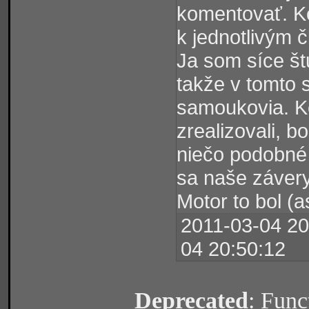
komentovať. Ke
k jednotlivým 
Ja som síce štu
takže v tomto
samoukovia. K
zrealizovali, b
niečo podobné 
sa naše závery 
Motor to bol (
2011-03-04 20
04 20:50:12
Deprecated
: Func