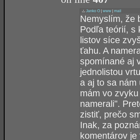
.:.
Janko O
|
www
|
mail
Nemyslím, že b
Podľa teórií, s
listov síce zvy
ťahu. A namera
spomínané aj v
jednolistou vrt
a aj to sa nám u
mám vo zvyku p
namerali". Pre
zistiť, prečo s
Inak, za pozn
komentárov je 