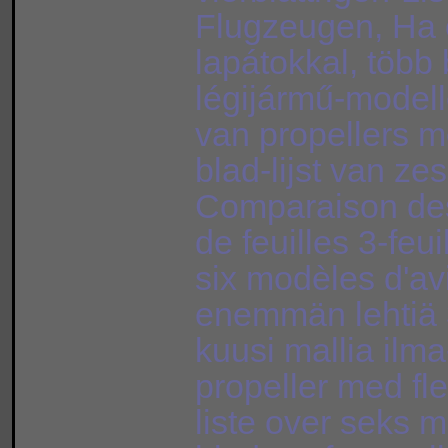
Flugzeugen, Ha 
lapátokkal, több 
légijármű-modell
van propellers me
blad-lijst van ze
Comparaison des
de feuilles 3-feui
six modèles d'avi
enemmän lehtiä 3
kuusi mallia ilm
propeller med fle
liste over seks m