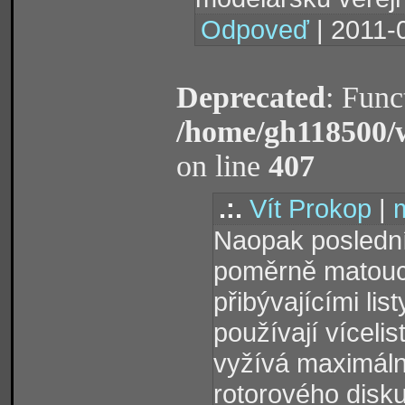
Odpoveď
| 2011-
Deprecated
: Func
/home/gh118500/
on line
407
.:.
Vít Prokop
|
m
Naopak poslední
poměrně matoucí 
přibývajícími lis
používají vícelis
vyžívá maximální
rotorového disk