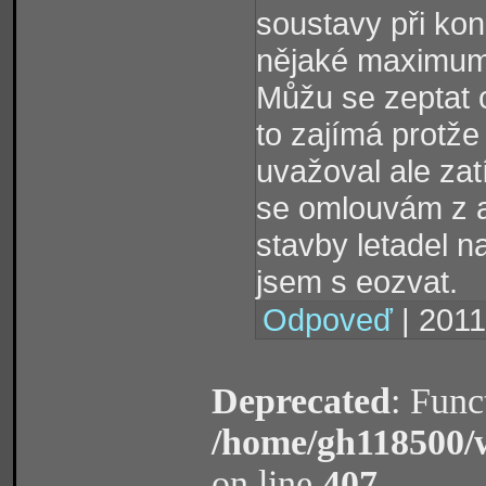
soustavy při kon
nějaké maximum
Můžu se zeptat 
to zajímá protž
uvažoval ale zat
se omlouvám z a
stavby letadel n
jsem s eozvat.
Odpoveď
| 2011
Deprecated
: Func
/home/gh118500/
on line
407