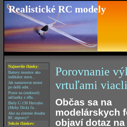
Realistické RC modely
Najnovšie články:
Porovnanie výk
Battery monitor ako
indikátor stavu...
vrtuľami viacl
Jak nastartovat motor
po delší odst...
Pozor na (niektoré)
súčiastky z eBa...
Občas sa na
Biely C-130 Hercules
(Moby Dick) ča...
modelárskych f
Ako na zistenie dosahu
RC súpravy?
objaví dotaz na
Sekcie článkov: