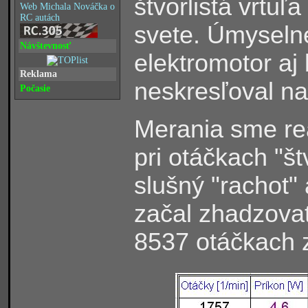
štvorlistá vrtuľ
Web Michala Nováčka o
RC autách
svete. Úmyseln
Návštevnosť
elektromotor aj 
Reklama
neskresľoval n
Počasie
Merania sme rea
pri otáčkach "št
slušný "rachot"
začal zhadzovať
8537 otáčkach z