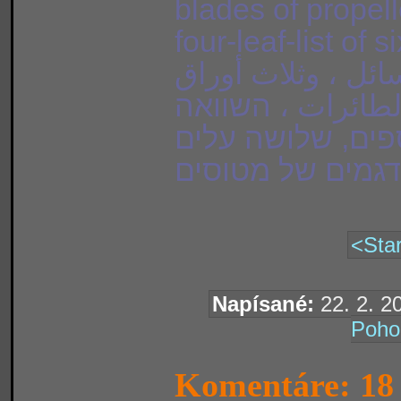
blades of propell
four-leaf-list of six m
من الرسائل ، وثلاث أوراق
لطائرات ، השוואה
ספים, שלושה עלים
גמים של מטוסים
<Star
Napísané:
22. 2. 2
Poho
Komentáre: 18