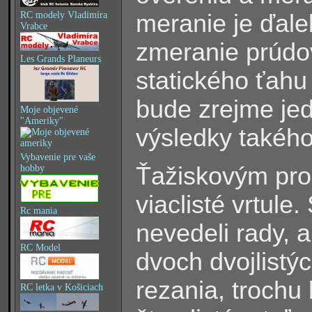
meranie je ďale
RC modely Vladimíra
Vrabce
zmeranie prúdo
Les Grands Planeurs
statického ťah
bude zrejme je
Moje objevené
"Ameriky"
výsledky takého
Vybavenie pre vaše
Ťažiskovým pro
hobby
viaclisté vrtule.
Rc mania
nevedeli rady, a
RC Model
dvoch dvojlistý
rezania, trochu 
RC letka v Košiciach