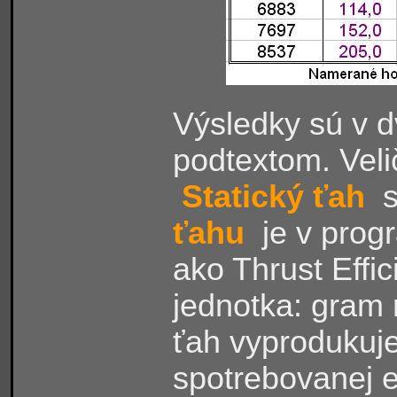
Výsledky sú v 
podtextom. Vel
Statický ťah
s
ťahu
je v prog
ako Thrust Effic
jednotka: gram 
ťah vyprodukuj
spotrebovanej 