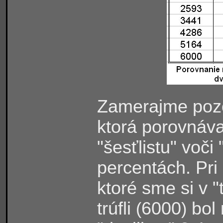
Zamerajme pozo
ktorá porovnáv
"šesťlistu" voči 
percentách. Pr
ktoré sme si v 
trúfli
6000
bol 
(
)