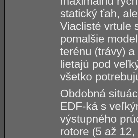
maximálnu rých
statický ťah, al
Viaclisté vrtule
pomalšie modely
terénu
trávy
a 
(
)
lietajú pod veľ
všetko potrebujú
Obdobná situáci
EDF-ká s veľký
výstupného prúd
rotore
5 až 12,
(