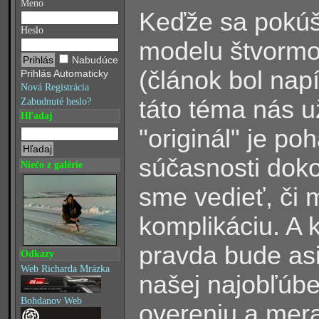
Meno
Keďže sa pokúš
Heslo
modelu štvormo
Nabudúce
(článok bol nap
Prihlás Automaticky
Nová Registrácia
táto téma nás u
Zabudnuté heslo?
Hľadaj
"originál" je po
súčasnosti doko
Niečo z galérie
sme vedieť, či 
komplikáciu. A k
pravda bude asi 
Odkazy
Web Richarda Mrázka
našej najobľúb
Bohdanov Web
overeniu a mer