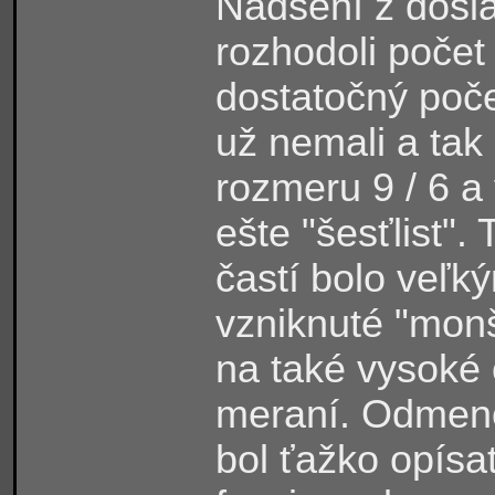
Nadšení z dosi
rozhodoli počet 
dostatočný poče
už nemali a tak 
rozmeru 9 / 6 a 
ešte "šesťlist".
častí bolo veľk
vzniknuté "mon
na také vysoké
meraní. Odmeno
bol ťažko opísat