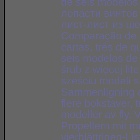
de seis modelos
лопасти винтов 
лист-лист из ш
Comparação de d
cartas, três de q
seis modelos de
śrub z więcej liter
sześciu modeli s
Sammenligning a
flere bokstaver, t
modeller av fly,
Propellern mit m
vierblättrigen-L