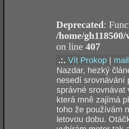
Deprecated
: Func
/home/gh118500/
on line
407
.:.
Vít Prokop
|
mail
Nazdar, hezký člán
nesedí srovnávání 
správné srovnávat v
která mně zajímá p
toho že používám n
letovou dobu. Otáč
vybírám motor tak 