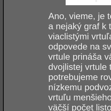
Ano, vieme, je 
a nejaký graf k
viaclistými vrtu
odpovede na svoj
vrtule prináša v
dvojlistej vrtul
potrebujeme rov
nízkemu podvoz
vrtuľu menšieho
väčší počet lis