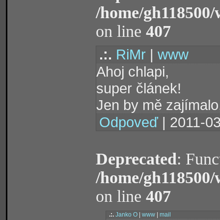
/home/gh118500/
on line
407
.:.
RiMr
|
www
Ahoj chlapi,
super článek!
Jen by mě zajímalo, 
Odpoveď
| 2011-03
Deprecated
: Func
/home/gh118500/
on line
407
.:.
Janko O
|
www
|
mail