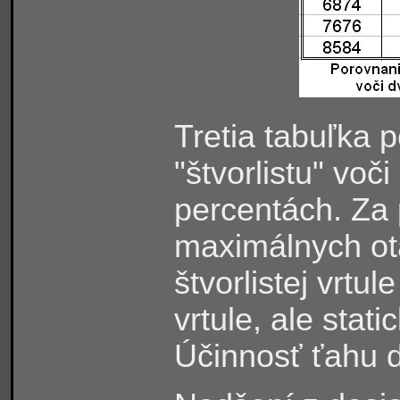
Tretia tabuľka 
"štvorlistu" voči
percentách. Za p
maximálnych o
štvorlistej vrtul
vrtule, ale stat
Účinnosť ťahu 