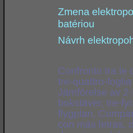
Zmena elektropo
batériou
Návrh elektropo
Confronto tra le 
tre-quattro-foglia 
Jämförelse av 2-
bokstäver, tre-fy
flygplan, Compar
con más letras, d