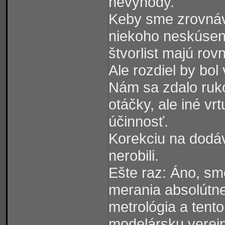
nevýhody.
Keby sme zrovnáva
niekoho neskúsené
štvorlist majú rov
Ale rozdiel by bol 
Nám sa zdalo ruko
otáčky, ale iné vrt
účinnosť.
Korekciu na dodáv
nerobili.
Ešte raz: Áno, sm
merania absolútne
metrológia a tento
modelársku verejn