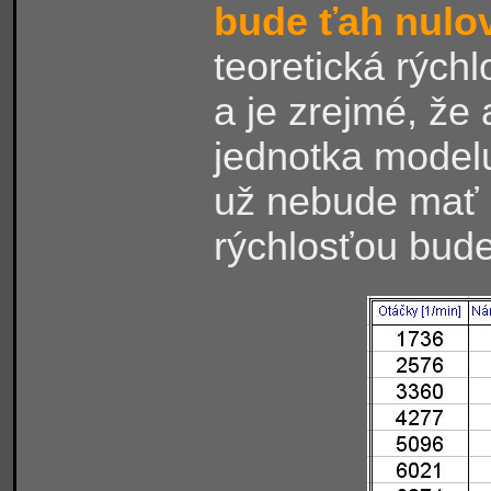
bude ťah nulo
teoretická rých
a je zrejmé, že
jednotka modelu,
už nebude mať 
rýchlosťou bud