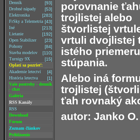
porovnanie ťah
Denník
[93]
Drobné nápady
[53]
trojlistej alebo
Elektronika
[283]
FrSky a Telemetria
[43]
štvorlistej vrtul
Iné
[213]
Lietanie
[192]
vrtuli dvojlistej
Open Stabilizer
[23]
Pohony
[84]
istého priemeru
Stavba modelov
[110]
stúpania.
Turnigy 9X
[15]
Oplatí sa pozrieť:
Akademie letectví
[4]
Alebo iná formu
História letectva
[1]
Vaše postrehy - denník
trojlistej (štvor
- chat
Galéria
ťah rovnaký ako
RSS Kanály
RSS
autor: Janko O.
Download
Fórum
Zoznam článkov
Prihlásenie