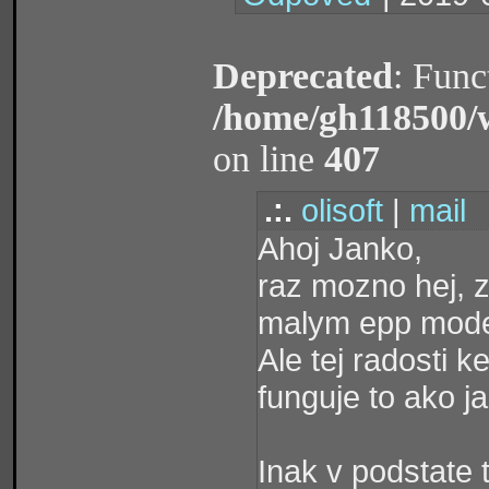
Deprecated
: Func
/home/gh118500/
on line
407
.:.
olisoft
|
mail
Ahoj Janko,
raz mozno hej, za
malym epp mod
Ale tej radosti 
funguje to ako 
Inak v podstate