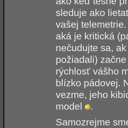
ako keď tesne pri
sleduje ako lieta
vašej telemetrie
aká je kritická 
nečudujte sa, ak 
požiadali) začne
rýchlosť vášho mo
blízko pádovej. 
vezme, jeho kib
model
.
Samozrejme sme s