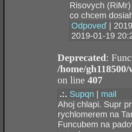
Risovych (RiMr)
co chcem dosiah
Odpoveď
| 2019
2019-01-19 20:
Deprecated
: Func
/home/gh118500/
on line
407
.:.
Supqn
|
mail
Ahoj chlapi. Supr p
rychlomerem na Tar
Funcubem na padov