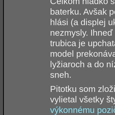
Celkom hladko so
baterku. Avšak po
hlási (a displej u
nezmysly. Ihneď s
trubica je upcha
model prekonávať
lyžiaroch a do n
sneh.
Pitotku som zlož
vylietal všetky š
výkonnému pozi