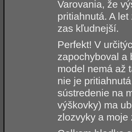
Varovania, že v
pritiahnutá. A le
zas kľudnejší.
Perfekt! V urči
zapochyboval a 
model nemá až t
nie je pritiahnut
sústredenie na m
výškovky) ma ube
zlozvyky a moje 