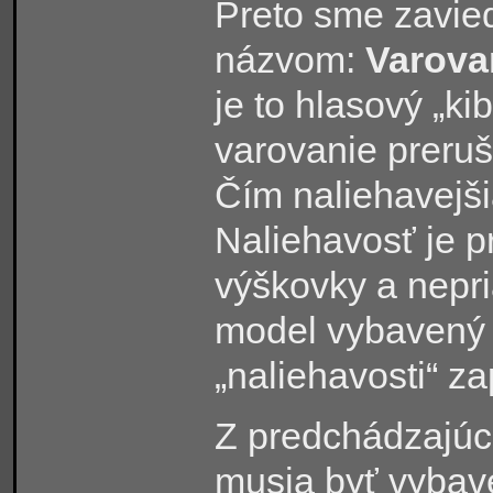
Preto sme zavied
názvom:
Varova
je to hlasový „ki
varovanie preru
Čím naliehavejšia
Naliehavosť je p
výškovky a nepri
model vybavený 
„naliehavosti“ z
Z predchádzajúc
musia byť vybav