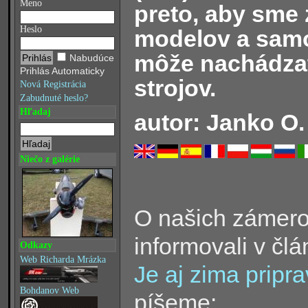
Meno
preto, aby sme 
Heslo
modelov a samo
môže nachádzať
Nabudúce
Prihlás Automaticky
strojov.
Nová Registrácia
Zabudnuté heslo?
Hľadaj
autor: Janko O.
Niečo z galérie
O našich zámer
informovali v člá
Odkazy
Web Richarda Mrázka
Je aj zima pripr
Bohdanov Web
píšeme: