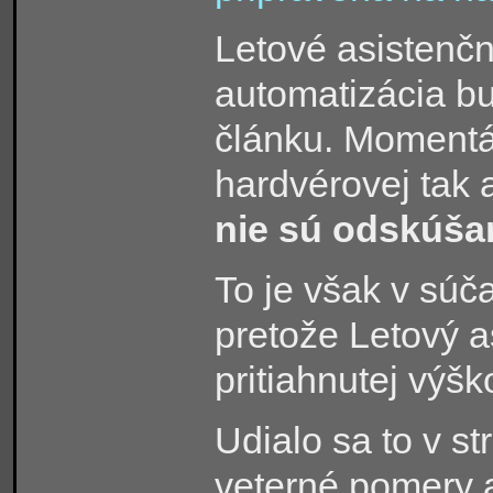
Letové asistenčn
automatizácia b
článku. Momentá
hardvérovej tak 
nie sú odskúšan
To je však v súč
pretože Letový a
pritiahnutej výš
Udialo sa to v st
veterné pomery a