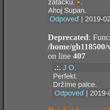
zatacku.
.
Ahoj Supan.
Odpoveď
| 2019-02
Deprecated
: Func
/home/gh118500/
on line
407
.:.
J O.
Perfekt.
Držíme palce.
Odpoveď
| 2019-