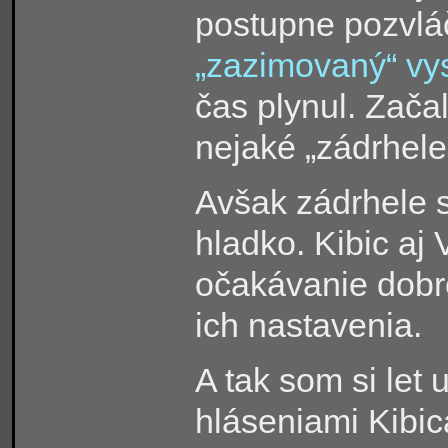
postupne pozvláčal
„zazimovaný“ vy
čas plynul. Zača
nejaké „zádrhel
Avšak zádrhele s
hladko. Kibic aj
očakávanie dobr
ich nastavenia.
A tak som si let 
hláseniami Kibic