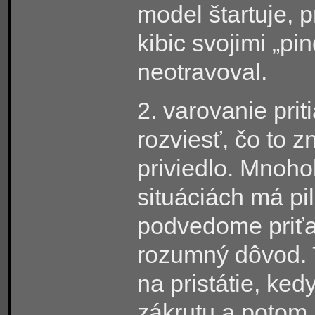
model štartuje, 
kibic svojimi „pi
neotravoval.
2. varovanie pri
rozviesť, čo to 
priviedlo. Mnohok
situáciách má pi
podvedome priťah
rozumný dôvod. Ty
na pristátie, ke
zákrutu a potom 