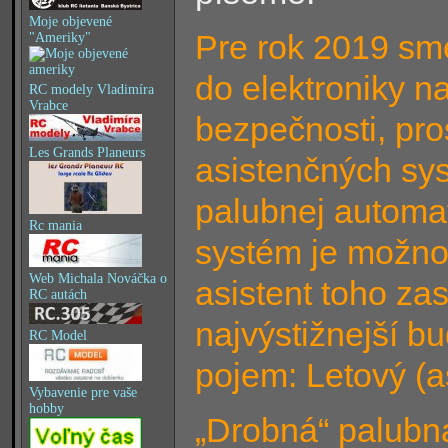
Moje objevené
Pre rok 2019 sme 
"Ameriky"
do elektroniky n
RC modely Vladimíra
Vrabce
bezpečnosti, pr
Les Grands Planeurs
asistenčných sys
palubnej automat
Rc mania
systém je možno 
Web Michala Nováčka o
asistent toho zas
RC autách
najvýstižnejší b
RC Model
pojem: Letový (as
Vybavenie pre vaše
hobby
„Drobná“ palubn