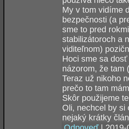
My v tom vidíme ď
bezpečnosti (a pr
sme to pred rokmi 
stabilizátoroch a
viditeľnom) pozič
Hoci sme sa dosť 
názorom, že tam (
Teraz už nikoho 
prečo to tam mám
Skôr použijeme te
Oli, nechcel by si
nejaký krátky člá
Odpoveď
| 2019-