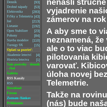
nenašli stručné
Denník
[93]
Drobné nápady
[53]
vyjadrenie naši
Elektronika
[283]
zámerov na rok
FrSky a Telemetria
[43]
Iné
[213]
Lietanie
[192]
A aby sme to vi
Open Stabilizer
[23]
Pohony
[84]
neznamená, že 
Stavba modelov
[110]
Turnigy 9X
[15]
ale o to viac 
Oplatí sa pozrieť:
pilotovania kib
Akademie letectví
[4]
História letectva
[1]
varovať. Kibico
Vaše postrehy - denník
- chat
úloha novej bez
Galéria
RSS Kanály
Telemetrie.
RSS
Download
Takže na rovinu
Fórum
Zoznam článkov
(nás) bude naša
Prihlásenie