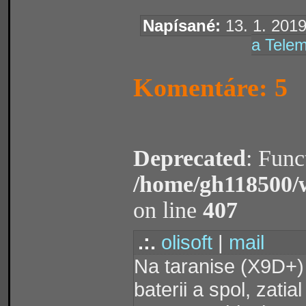
Napísané:
13. 1. 2019
a Telem
Komentáre: 5
Deprecated
: Func
/home/gh118500/
on line
407
.:.
olisoft
|
mail
Na taranise (X9D+) 
baterii a spol, zati