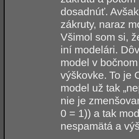
dosadnúť. Avšak
zákruty, naraz m
Všimol som si, že
iní modelári. Dôv
model v bočnom n
výškovke. To je
model už tak „ne
nie je zmenšova
0 = 1)) a tak mo
nespamätá a výš