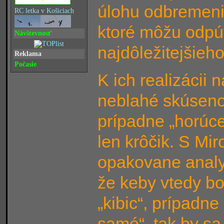
úlohu odbremeniť
RC letka v Košiciach
ktoré môžu odpú
Návštevnosť
najdôležitejšieh
Reklama
Počasie
K ich realizácii 
neblahé skúsenos
prípadne „horúce
len krôčik. S Mi
opakovane analyz
že keby vtedy bol
„kibic“, prípadne
samé“, tak by sa