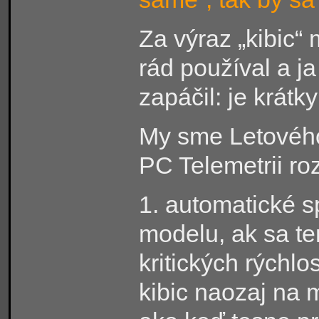
Za výraz „kibic“
rád používal a ja
zapáčil: je krátk
My sme Letového
PC Telemetrii roz
1. automatické s
modelu, ak sa t
kritických rýchlo
kibic naozaj na 