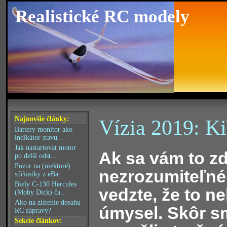
Realistické RC modely
Najnovšie články:
Vízia 2019: Ki
Battery monitor ako
indikátor stavu...
Jak nastartovat motor
Ak sa vám to z
po delší odst...
Pozor na (niektoré)
nezrozumiteľné,
súčiastky z eBa...
Biely C-130 Hercules
vedzte, že to n
(Moby Dick) ča...
Ako na zistenie dosahu
úmysel. Skôr s
RC súpravy?
Sekcie článkov: