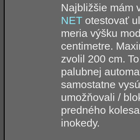
Najbližšie mám
NET
otestovať u
meria výšku mod
centimetre. Max
zvolil 200 cm. To
palubnej automa
samostatne vysúv
umožňovali / blo
predného kolesa
inokedy.