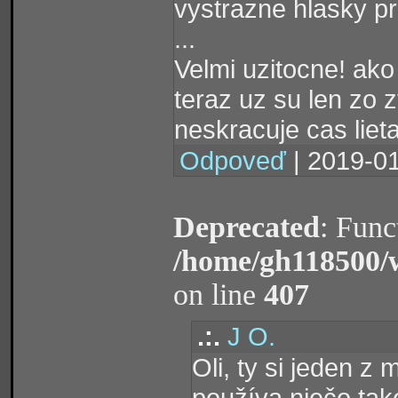
vystrazne hlasky pr
...
Velmi uzitocne! ako 
teraz uz su len zo z
neskracuje cas lieta
Odpoveď
| 2019-01
Deprecated
: Func
/home/gh118500/
on line
407
.:.
J O.
Oli, ty si jeden z
používa niečo tak