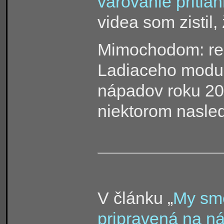
varovanie pritia
videa som zistil,
Mimochodom: rea
Ladiaceho modul
nápadov roku 20
niektorom nasle
V článku „
My sme
pripravená na n