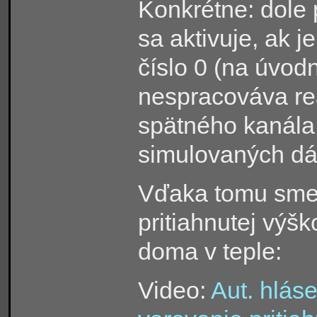
Konkrétne: dole p
sa aktivuje, ak 
číslo 0 (na úvod
nespracováva reá
spätného kanála,
simulovaných dá
Vďaka tomu sme 
pritiahnutej výš
doma v teple:
Video:
Aut. hláse