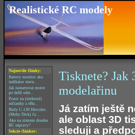
Realistické RC modely
Najnovšie články:
Tisknete? Jak 
Battery monitor ako
indikátor stavu...
modelařinu
Jak nastartovat motor
po delší odst...
Pozor na (niektoré)
súčiastky z eBa...
Já zatím ještě n
Biely C-130 Hercules
(Moby Dick) ča...
ale oblast 3D ti
Ako na zistenie dosahu
RC súpravy?
sleduji a předp
Sekcie článkov: