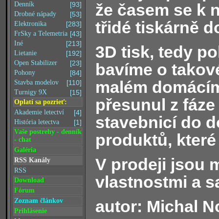
že časem se k 
Denník
[93]
Drobné nápady
[53]
třidé tiskárně 
Elektronika
[283]
FrSky a Telemetria
[43]
Iné
[213]
3D tisk, tedy p
Lietanie
[192]
Open Stabilizer
[23]
bavíme o tako
Pohony
[84]
malém domácím t
Stavba modelov
[110]
Turnigy 9X
[15]
přesunul z fáze
Oplatí sa pozrieť:
Akademie letectví
[4]
stavebnicí do 
História letectva
[1]
Vaše postrehy - denník
produktů, které 
- chat
Galéria
V prodeji jsou m
RSS Kanály
RSS
vlastnostmi a 
Download
Fórum
autor: Michal 
Zoznam článkov
Prihlásenie