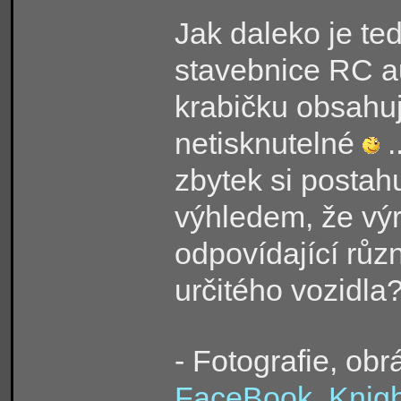
Jak daleko je ted
stavebnice RC a
krabičku obsahu
netisknutelné
.
zbytek si posta
výhledem, že vý
odpovídající rů
určitého vozidla
- Fotografie, obr
FaceBook
,
Knig