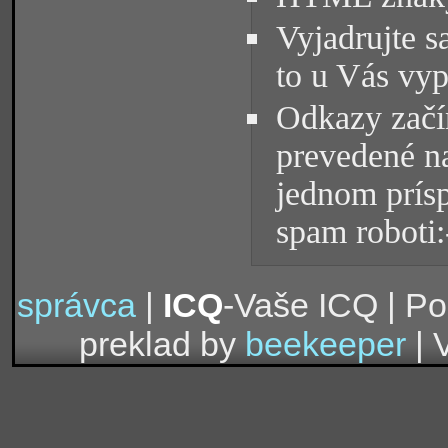
Vyjadrujte s
to u Vás vyp
Odkazy začín
prevedené na
jednom prísp
spam roboti:
správca
|
ICQ
-Vaše ICQ | P
preklad by
beekeeper
| 