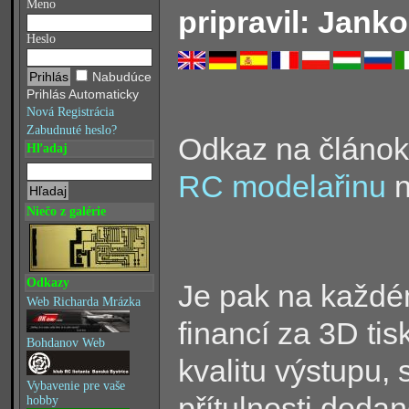
Meno
pripravil: Janko
Heslo
Nabudúce
Prihlás Automaticky
Nová Registrácia
Zabudnuté heslo?
Odkaz na článo
Hľadaj
RC modelařinu
n
Niečo z galérie
Odkazy
Je pak na každém
Web Richarda Mrázka
financí za 3D ti
Bohdanov Web
kvalitu výstupu, 
Vybavenie pre vaše
přítulnosti doda
hobby