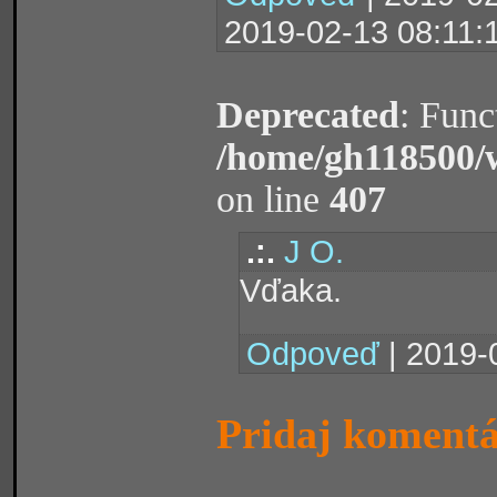
2019-02-13 08:11:
Deprecated
: Func
/home/gh118500/
on line
407
.:.
J O.
Vďaka.
Odpoveď
| 2019-
Pridaj koment