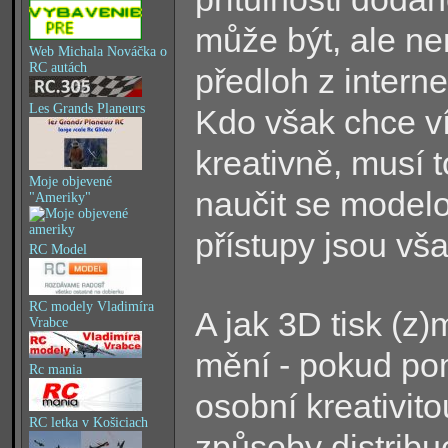
může být, ale ne
Web Michala Nováčka o
RC autách
předloh z interne
Les Grands Planeurs
Kdo však chce ví
kreativně, musí 
Moje objevené
naučit se model
"Ameriky"
přístupy jsou vša
RC Model
RC modely Vladimíra
A jak 3D tisk (z
Vrabce
mění - pokud po
Rc mania
osobní kreativito
RC letka v Košiciach
způsoby distrib