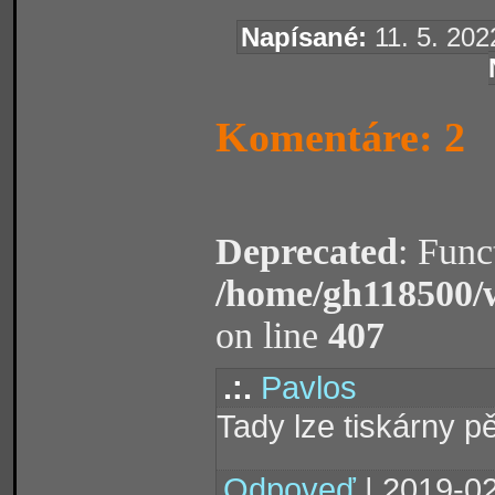
Napísané:
11. 5. 202
Komentáre: 2
Deprecated
: Func
/home/gh118500/
on line
407
.:.
Pavlos
Tady lze tiskárny pě
Odpoveď
| 2019-02