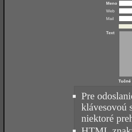
Meno
Web
Mail
Text
Tučné
Pre odoslani
klávesovoú 
niektoré pre
HTML znaky 