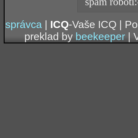
spam roboti:
správca
|
ICQ
-Vaše ICQ | P
preklad by
beekeeper
| 