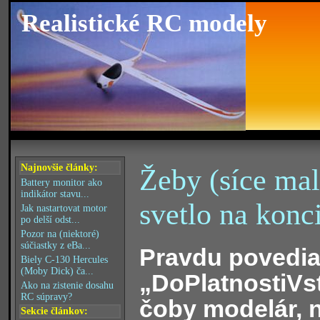
Realistické RC modely
Najnovšie články:
Žeby (síce malé
Battery monitor ako
indikátor stavu...
svetlo na konc
Jak nastartovat motor
po delší odst...
Pozor na (niektoré)
súčiastky z eBa...
Pravdu povediac
Biely C-130 Hercules
(Moby Dick) ča...
„DoPlatnostiVs
Ako na zistenie dosahu
RC súpravy?
čoby modelár, 
Sekcie článkov: