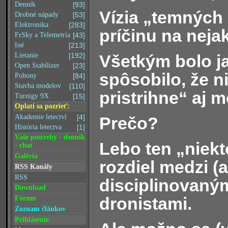
Denník
[93]
Vízia „temných 
Drobné nápady
[53]
Elektronika
[283]
príčinu na nejak
FrSky a Telemetria
[43]
Iné
[213]
Všetkým bolo ja
Lietanie
[192]
Open Stabilizer
[23]
spôsobilo, že n
Pohony
[84]
Stavba modelov
[110]
pristrihne“ aj 
Turnigy 9X
[15]
Oplatí sa pozrieť:
Akademie letectví
[4]
Prečo?
História letectva
[1]
Vaše postrehy - denník
Lebo ten „niekt
- chat
Galéria
rozdiel medzi (
RSS Kanály
RSS
disciplinovaný
Download
dronistami.
Fórum
Zoznam článkov
Prihlásenie