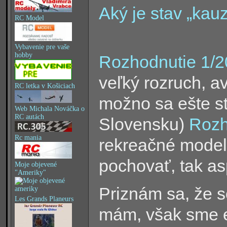
Aký je stav „ka
RC Model
Vybavenie pre vaše
hobby
Rozhodnutie 1/
veľký rozruch, a
RC letka v Košiciach
možno sa ešte s
Web Michala Nováčka o
RC autách
Slovensku)
Rozh
Rc mania
rekreačné modelá
pochovať, tak a
Moje objevené
"Ameriky"
Priznám sa, že s
Les Grands Planeurs
mám, však sme e