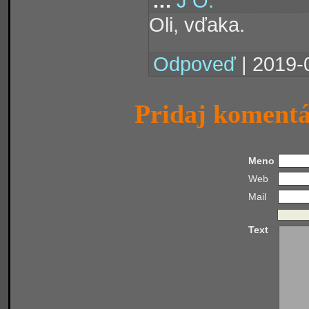
.:.
J O.
Oli, vďaka.
Odpoveď
| 2019-
Pridaj koment
Meno
Web
Mail
Text