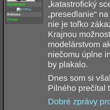
„katastrofický sc
Návštevnosť
„presedlanie“ na
Reklama
Počasie
nie je toľko zák
Krajnou možnosťo
modelárstvom ak
niečomu úplne in
by plakalo.
Dnes som si vša
Pilného prečítal 
Dobré zprávy pr