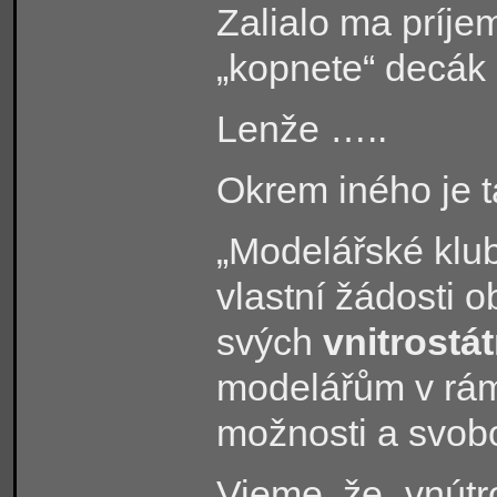
Zalialo ma príje
„kopnete“ decák 
Lenže …..
Okrem iného je 
„Modelářské klub
vlastní žádosti 
svých
vnitrostá
modelářům v rámc
možnosti a svobo
Vieme, že „vnútr