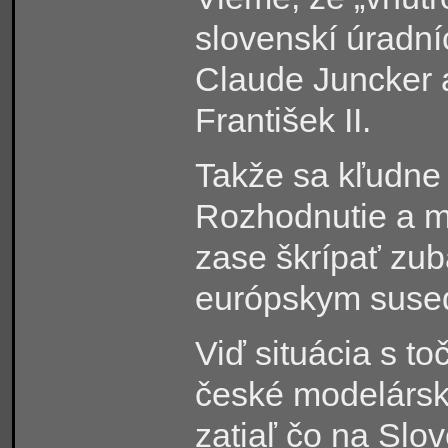
slovenskí úradní
Claude Juncker 
František II.
Takže sa kľudne 
Rozhodnutie a m
zase škrípať zub
európskym suse
Viď situácia s t
české modelárske
zatiaľ čo na Slo