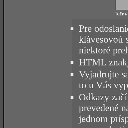
Tučné
Pre odoslani
klávesovoú 
niektoré pre
HTML znaky 
Vyjadrujte s
to u Vás vyp
Odkazy začín
prevedené na
jednom prísp