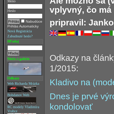
Ale možno sa (v
Meno
vplyvný, čo má 
Heslo
pripravil: Janko
Nabudúce
Prihlás Automaticky
Nová Registrácia
Zabudnuté heslo?
Hľadaj
Odkazy na článk
Niečo z galérie
1/2015:
Odkazy
Kladivo na (mode
Web Richarda Mrázka
Dnes je prvé vý
Bohdanov Web
kondolovať
RC modely Vladimíra
Vrabce