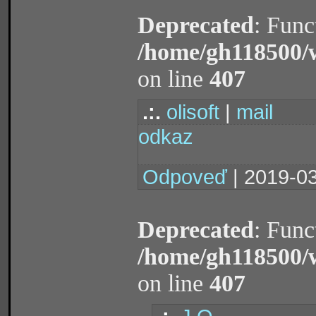
Deprecated
: Func
/home/gh118500/
on line
407
.:.
olisoft
|
mail
odkaz
Odpoveď
| 2019-03
Deprecated
: Func
/home/gh118500/
on line
407