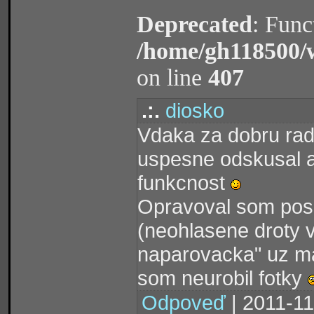
Deprecated
: Func
/home/gh118500/
on line
407
.:.
diosko
Vdaka za dobru radu
uspesne odskusal a
funkcnost
Opravoval som posk
(neohlasene droty v
naparovacka" uz ma
som neurobil fotky
Odpoveď
| 2011-11