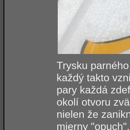
Trysku parného 
každý takto vzn
pary každá zde
okolí otvoru zvä
nielen ž
e
zanikn
mierny "opuch".