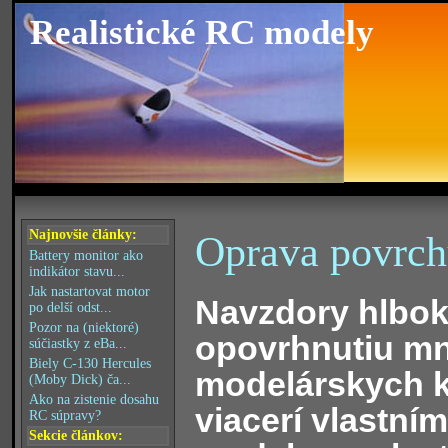
Realistické RC modely
Najnovšie články:
Oprava povrc
Battery monitor ako
indikátor stavu...
Jak nastartovat motor
Navzdory hlbo
po delší odst...
Pozor na (niektoré)
opovrhnutiu m
súčiastky z eBa...
Biely C-130 Hercules
modelárskych k
(Moby Dick) ča...
Ako na zistenie dosahu
viacerí vlastní
RC súpravy?
Sekcie článkov: