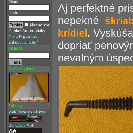
Meno
Aj perfektné pri
Heslo
nepekné
škria
Nabudúce
. Vyskúša
krídiel
Prihlás Automaticky
Nová Registrácia
dopriať penovým
Zabudnuté heslo?
Hľadaj
nevalným úspe
Niečo z galérie
Odkazy
Web Richarda Mrázka
Bohdanov Web