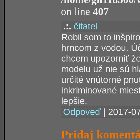
on line
407
.:.
čitatel
Robil som to inšpi
hrncom z vodou. Úč
chcem upozorniť že
modelu už nie sú hl
určité vnútorné pnu
inkriminované miest
lepšie.
Odpoveď
| 2017-07
Pridaj koment