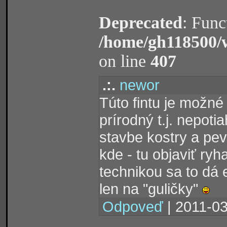
Deprecated
: Func
/home/gh118500/
on line
407
.:.
newor
Túto fintu je možné
prírodný t.j. nepot
stavbe kostry a pev
kde - tu objaviť ryh
technikou sa to dá 
len na "guličky"
Odpoveď
| 2011-03