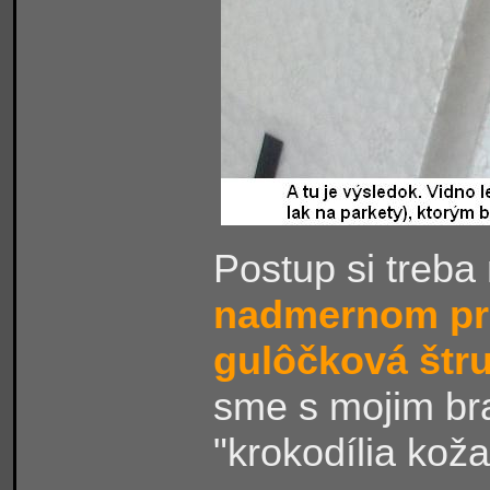
Postup si treba
nadmer
nom pre
gulôčková štru
sme s mojim br
"
krokodília koža