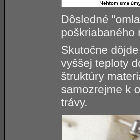
Dôsledné
"
omla
poškriabaného m
Skutočne dôjde
vyššej teploty 
štruktúry mater
samozrejme k oč
trávy.