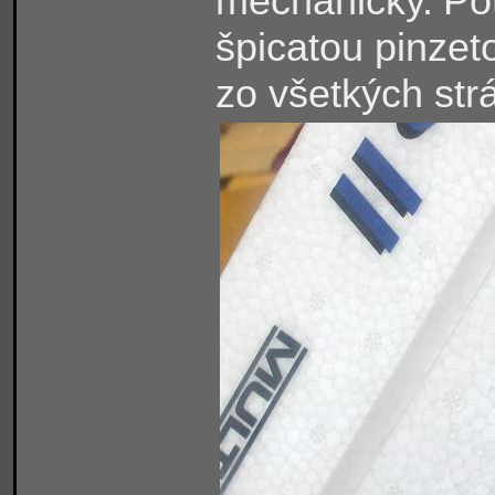
mechanicky.
Po
špicatou pinzet
zo všetkých str