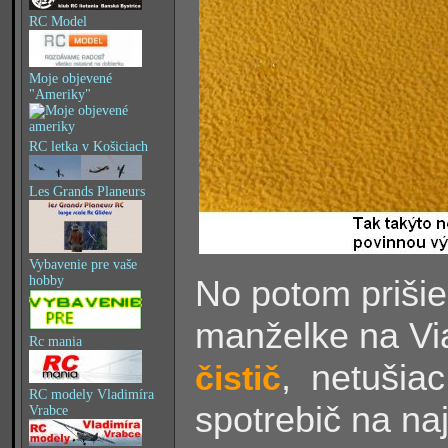
RC Model
Moje objevené
"Ameriky"
RC letka v Košiciach
Les Grands Planeurs
Vybavenie pre vaše
hobby
No potom priši
manželke na Vi
Rc mania
, netušiac
čistič
RC modely Vladimíra
spotrebič na naj
Vrabce