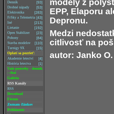
modely z polys
Denník
[93]
Drobné nápady
[53]
EPP, Elaporu al
Elektronika
[283]
Depronu.
FrSky a Telemetria
[43]
Iné
[213]
Lietanie
[192]
Medzi nedostatk
Open Stabilizer
[23]
Pohony
[84]
citlivosť na po
Stavba modelov
[110]
Turnigy 9X
[15]
autor: Janko O.
Oplatí sa pozrieť:
Akademie letectví
[4]
História letectva
[1]
Vaše postrehy - denník
- chat
Galéria
RSS Kanály
RSS
Download
Fórum
Zoznam článkov
Prihlásenie