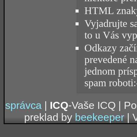
HTML znaky 
Vyjadrujte s
to u Vás vyp
Odkazy začín
prevedené na
jednom prísp
spam roboti:
správca
|
ICQ
-Vaše ICQ | P
preklad by
beekeeper
| 