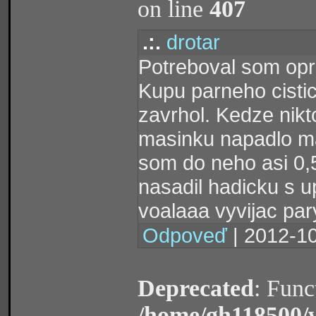
on line
407
.:.
drotar
Potreboval som opr
Kupu parneho cisti
zavrhol. Kedze nikto
masinku napadlo ma 
som do neho asi 0,5
nasadil hadicku s 
voalaaa vyvijac par
Odpoveď
| 2012-10
Deprecated
: Func
/home/gh118500/