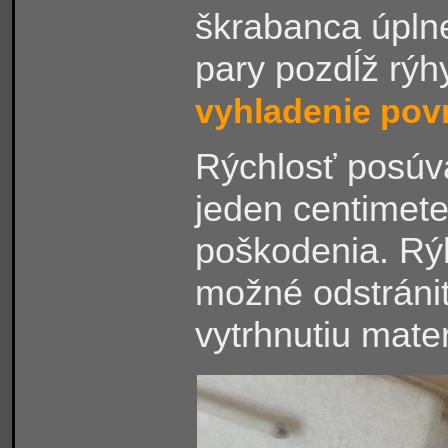
škrabanca úpln
pary pozdĺž rý
vyhladenie pov
Rýchlosť posúva
jeden centimete
poškodenia. Rý
možné odstrániť
vytrhnutiu mater