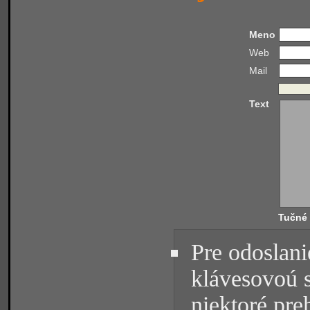
Meno
Web
Mail
Text
Tučné
Pre odoslani
klávesovoú 
niektoré pre