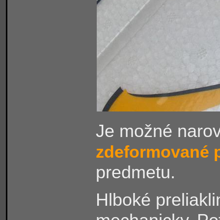
Je možné naro
zdeformované 
predmetu.
Hlboké preliakl