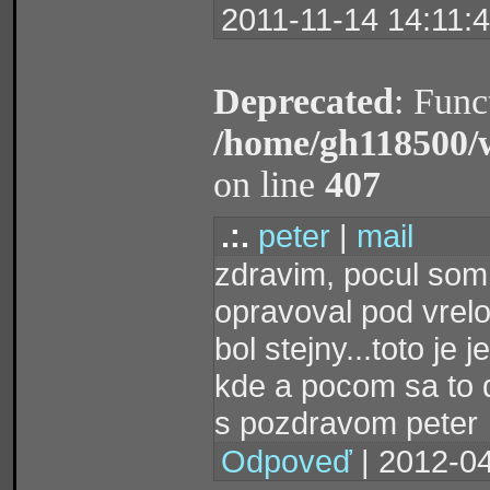
2011-11-14 14:11:
Deprecated
: Func
/home/gh118500/
on line
407
.:.
peter
|
mail
zdravim, pocul som 
opravoval pod vrelo
bol stejny...toto j
kde a pocom sa to 
s pozdravom peter
Odpoveď
| 2012-04