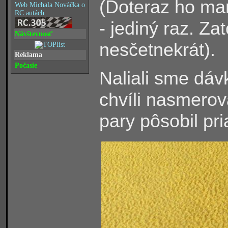
(Doteraz ho man
Web Michala Nováčka o
RC autách
- jediný raz. Z
Návštevnosť
nesčetnekrát).
Reklama
Počasie
Naliali sme dáv
chvíli nasmerova
pary pôsobil pr