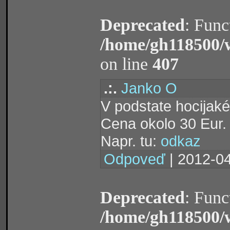
Deprecated
: Func
/home/gh118500/
on line
407
.:.
Janko O
V podstate hocijaké
Cena okolo 30 Eur.
Napr. tu:
odkaz
Odpoveď
| 2012-04
Deprecated
: Func
/home/gh118500/