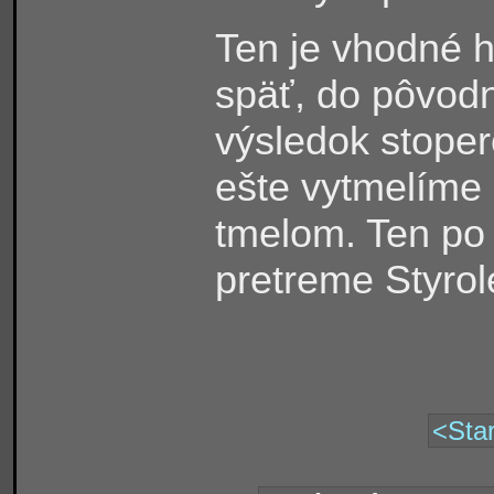
Ten je vhodné h
späť, do pôvodn
výsledok stoper
ešte vytmelíme
tmelom. Ten po
pretreme Styro
<Star