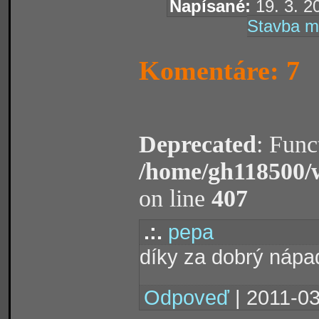
Napísané:
19. 3. 2
Stavba m
Komentáre: 7
Deprecated
: Func
/home/gh118500/
on line
407
.:.
pepa
díky za dobrý nápa
Odpoveď
| 2011-03