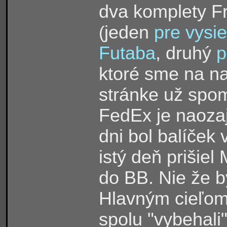
dva komplety F
jeden
pre vysi
(
Futaba
, druhý
p
ktoré sme na n
stránke už spom
FedEx je naozaj 
dni bol balíček 
istý deň prišie
do BB. Nie že by
Hlavným cieľom
spolu "vybehali