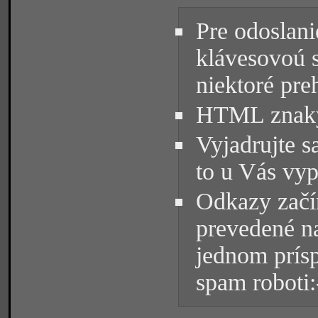
Pre odoslani
klávesovoú 
niektoré pre
HTML znaky 
Vyjadrujte s
to u Vás vyp
Odkazy začín
prevedené na
jednom prísp
spam roboti: