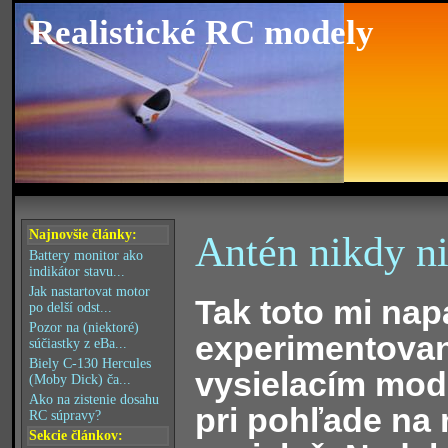
Realistické RC modely
Najnovšie články:
Antén nikdy ni
Battery monitor ako
indikátor stavu...
Jak nastartovat motor
Tak toto mi na
po delší odst...
Pozor na (niektoré)
experimentovan
súčiastky z eBa...
Biely C-130 Hercules
vysielacím mo
(Moby Dick) ča...
Ako na zistenie dosahu
pri pohľade na
RC súpravy?
Sekcie článkov: