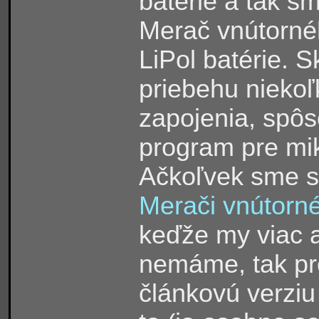
batérie a tak s
Merač vnútorné
LiPol batérie. 
priebehu nieko
zapojenia, spôs
program pre mi
Ačkoľvek sme 
Merači vnútorn
keďže my viac 
nemáme, tak pro
článkovú verzi