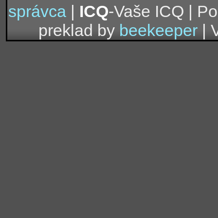
správca
|
ICQ
-Vaše ICQ | P
preklad by
beekeeper
| 