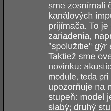
sme zosnímali 
kanálových impu
prijímača. To je
zariadenia, napr
"spolužitie" gý
Taktiež sme ove
novinku: akusti
module, teda pri p
upozorňuje na 
stupeň: model je
slabý
druhý st
;