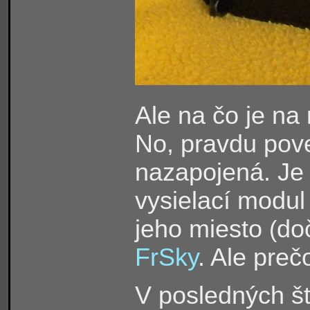
Ale na čo je na
No, pravdu poved
nazapojená. Je 
vysielací modul
jeho miesto
do
(
FrSky
. Ale preč
V posledných š