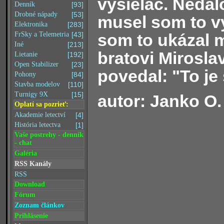
vysielač. Nedalo
Denník
[93]
Drobné nápady
[53]
musel som to vy
Elektronika
[283]
som to ukázal
FrSky a Telemetria
[43]
Iné
[213]
bratovi Miroslav
Lietanie
[192]
Open Stabilizer
[23]
povedal: "To je 
Pohony
[84]
Stavba modelov
[110]
Turnigy 9X
[15]
autor: Janko O.
Oplatí sa pozrieť:
Akademie letectví
[4]
História letectva
[1]
Vaše postrehy - denník
- chat
Galéria
RSS Kanály
RSS
Download
Fórum
Zoznam článkov
Prihlásenie