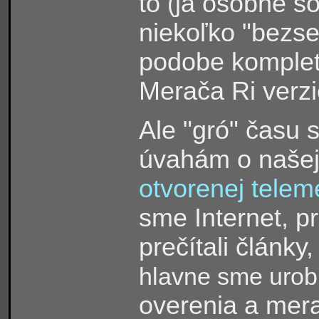
to
ja osobne so
(
niekoľko "bezse
podobe komplet
Merača Ri verzi
Ale "gró" času
úvahám o našej
otvorenej teleme
sme Internet, p
prečítali články
hlavne sme urobi
overenia a mer