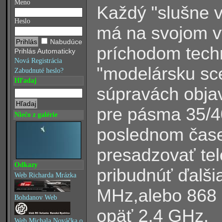
Meno
Každý "slušne 
Heslo
má na svojom vy
Nabudúce
príchodom tech
Prihlás Automaticky
Nová Registrácia
"modelársku scé
Zabudnuté heslo?
Hľadaj
súpravách objav
pre pásma 35/4
Niečo z galérie
poslednom čase
presadzovať tel
Odkazy
pribudnúť ďalši
Web Richarda Mrázka
MHz,alebo 868 
Bohdanov Web
opäť 2,4 GHz.
Web Michala Nováčka o