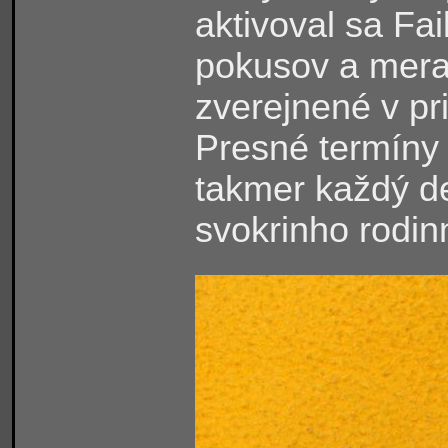
aktivoval sa Fai
pokusov a mera
zverejnené v pr
Presné termíny
takmer každý d
svokrinho rodi