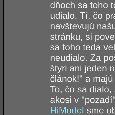
dňoch sa toho t
udialo. Tí, čo
pr
navštevujú naš
stránku, si pove
sa toho teda ve
neudialo. Za po
štyri ani jeden 
článok!" a majú
To, čo sa dialo,
akosi v "pozadí
HiModel
sme ob