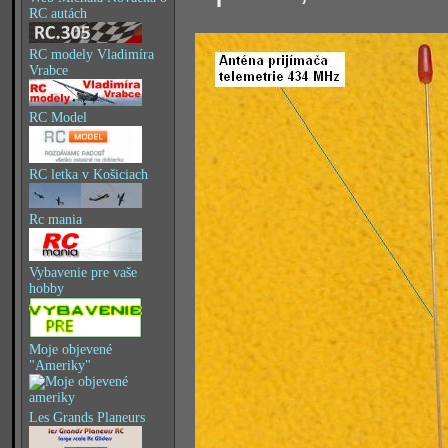
RC autách
RC modely Vladimíra
Vrabce
RC Model
RC letka v Košiciach
Rc mania
Vybavenie pre vaše
hobby
Moje objevené
"Ameriky"
Les Grands Planeurs