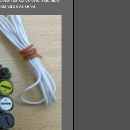
osah sa kontroloval: slúchadlo,
poľahol sa na servá.