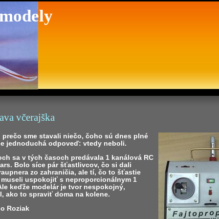
 modely
ava včerajška
 prečo sme stavali niečo, čoho sú dnes plné
je jednoduchá odpoveď: vtedy neboli.
ch sa v tých časoch predávala 1 kanálová RC
rs. Bolo síce pár šťastlivcov, čo si dali
raupnera zo zahraničia, ale tí, čo to šťastie
a museli uspokojiť s neproporcionálnym 1
Ale keďže modelár je tvor nespokojný,
, ako to spraviť doma na kolene.
bo Roziak