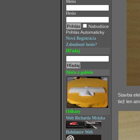
Meno
Heslo
Nabudúce
Prihlás Automaticky
Nová Registrácia
Zabudnuté heslo?
Hľadaj
Niečo z galérie
Stavba ele
tiež len a
Odkazy
Web Richarda Mrázka
Bohdanov Web