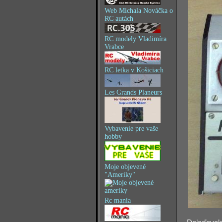
Web Michala Nováčka o
RC autách
RC modely Vladimíra
Vrabce
RC letka v Košiciach
Les Grands Planeurs
Vybavenie pre vaše
hobby
Moje objevené
"Ameriky"
Rc mania