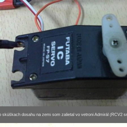
o skúškach dosahu na zem
i
som zalietal vo vetroni Admirál
(
RCV2 s