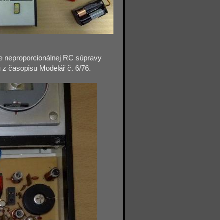
be neproporcionálnej RC súpravy
 z časopisu Modelář č. 6/76.