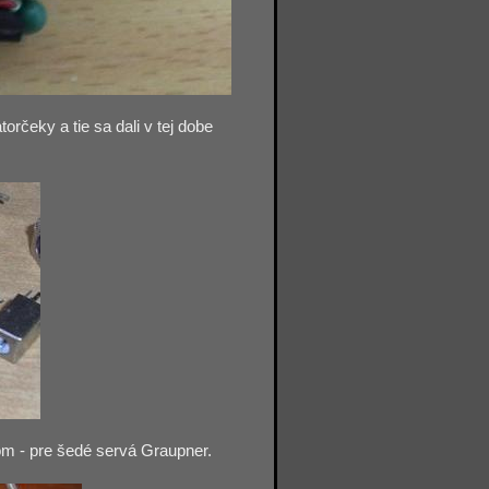
čeky a tie sa dali v tej dobe
om - pre šedé
servá Graupner.