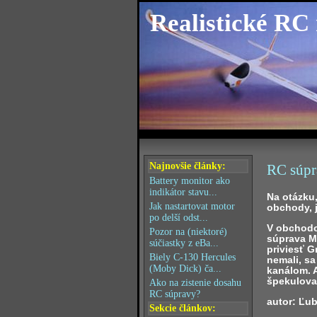
Realistické RC
Najnovšie články:
RC súpr
Battery monitor ako
indikátor stavu...
Na otázku,
Jak nastartovat motor
obchody, 
po delší odst...
V obchodo
Pozor na (niektoré)
súprava Ma
súčiastky z eBa...
priviesť G
Biely C-130 Hercules
nemali, s
(Moby Dick) ča...
kanálom. 
špekuloval
Ako na zistenie dosahu
RC súpravy?
autor: Ľu
Sekcie článkov: