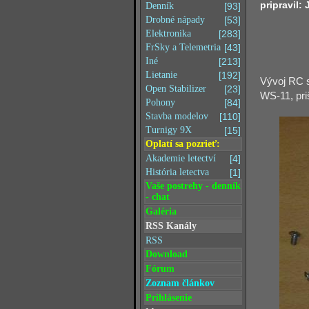
pripravil:
Denník
[93]
Drobné nápady
[53]
Elektronika
[283]
FrSky a Telemetria
[43]
Iné
[213]
Lietanie
[192]
Vývoj RC s
Open Stabilizer
[23]
WS-11, pri
Pohony
[84]
Stavba modelov
[110]
Turnigy 9X
[15]
Oplatí sa pozrieť:
Akademie letectví
[4]
História letectva
[1]
Vaše postrehy - denník
- chat
Galéria
RSS Kanály
RSS
Download
Fórum
Zoznam článkov
Prihlásenie