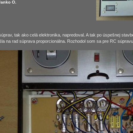
 Janko O.
úprav, tak ako celá elektronika, napredoval. A tak po úspešnej stav
šla na rad súprava proporcionálna. Rozhodol som sa pre RC súpravu