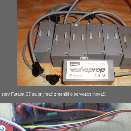
serv Futaba S7 sa prijímač zmenšil o servozosilňovač.