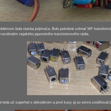
blémom bola stavba prijímača. Bolo potrebné zohnať MF transformátor
 rozobratím nejakého japonského tranzistorového rádia.
ol teda už superhet s dekodérom a prvé kusy aj so servo
-
zosilňovač