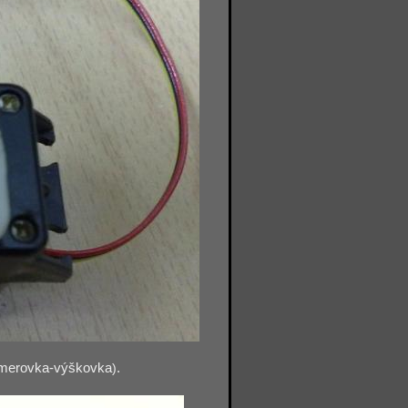
merovka-výškovka
)
.