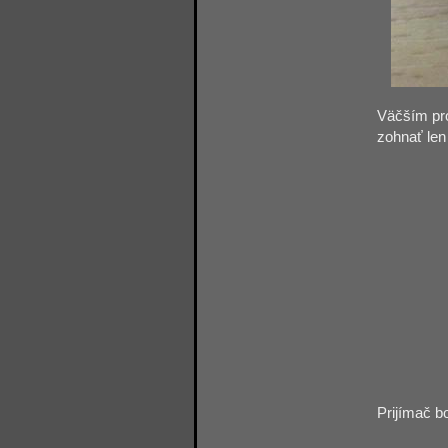
Väčším pro
zohnať len
Prijímač b