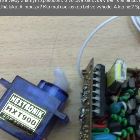
 sa vtedy známym spôsobom: 6 Voltová žiarovka v sérii s anténou. D
 dlhá lúka. A impulzy? Kto mal osciloskop bol vo výhode. A kto nie? S