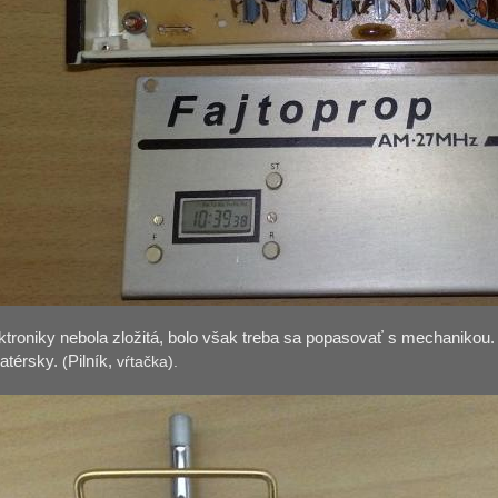
ktroniky nebola zložitá, bolo však
treba sa popasovať s mechanikou. 
matérsky.
(
Pilník,
vŕtačka).