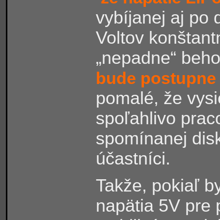
vybíjanej aj po 
Voltov konštan
„nepadne“ beho
bude postupne 
pomalé, že vysi
spoľahlivo prac
spomínanej disku
účastníci.
Takže, pokiaľ by
napätia 5V pre 