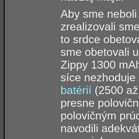
Aby sme neboli 
zrealizovali sm
to srdce obetov
sme obetovali u
Zippy 1300 mAh 
síce nezhoduje
batérií
(2500 až
presne polovičná
polovičným prú
navodili adekvá