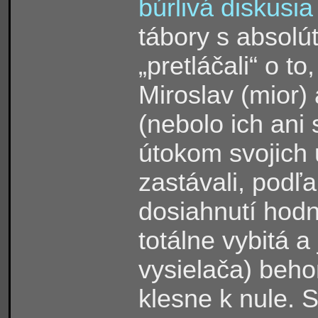
búrlivá diskusi
tábory s absolú
„pretláčali“ o t
Miroslav (mior)
(nebolo ich ani
útokom svojich u
zastávali, podľ
dosiahnutí hodn
totálne vybitá a
vysielača) beh
klesne k nule. 