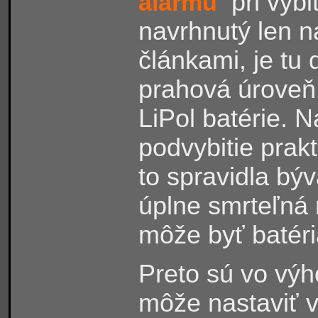
pri vybit
alarmu
navrhnutý len n
článkami, je tu
prahová úroveň 
LiPol batérie.
podvybitie prakt
to spravidla býv
úplne smrteľná 
môže byť batér
Preto sú vo výh
môže nastaviť 