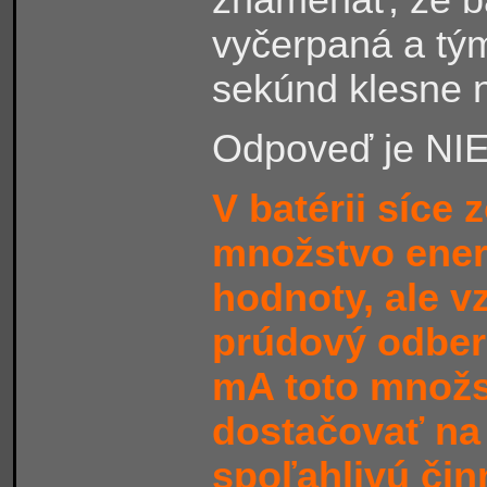
vyčerpaná a tý
sekúnd klesne 
Odpoveď je NIE
V batérii síce
množstvo ener
hodnoty, ale 
prúdový odber 
mA toto množs
dostačovať na
spoľahlivú čin