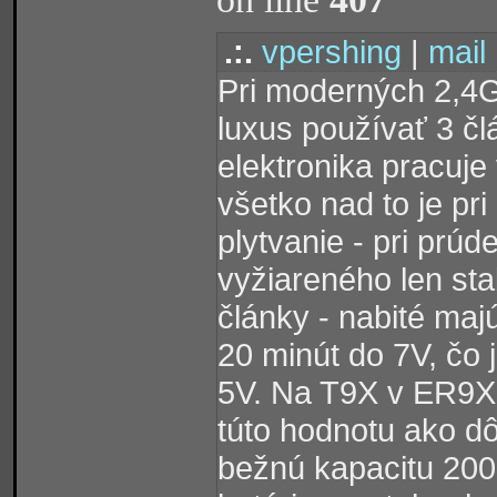
.:.
vpershing
|
mail
Pri moderných 2,4G
luxus používať 3 čl
elektronika pracuje
všetko nad to je pri
plytvanie - pri prú
vyžiareného len st
články - nabité maj
20 minút do 7V, čo 
5V. Na T9X v ER9X 
túto hodnotu ako dô
bežnú kapacitu 200