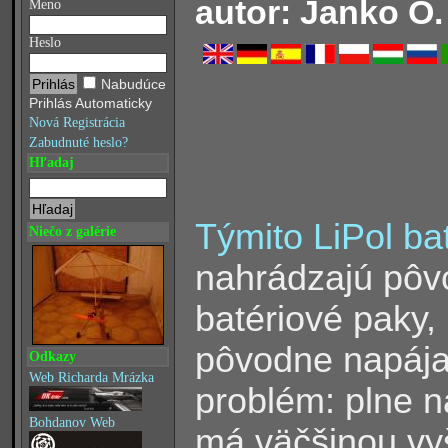
autor: Janko O.
Meno
Heslo
Nabudúce
Prihlás Automaticky
Nová Registrácia
Zabudnuté heslo?
Hľadaj
Týmito LiPol ba
Niečo z galérie
nahrádzajú pôv
batériové paky, 
pôvodne napájan
Odkazy
Web Richarda Mrázka
problém: plne n
Bohdanov Web
má väčšinou vyš