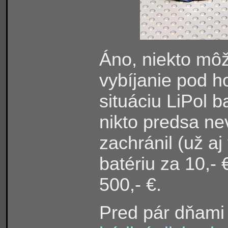
Áno, niekto môž
vybíjanie pod h
situáciu LiPol b
nikto predsa ne
zachránil (už aj
batériu za 10,-
500,- €.
Pred pár dňami