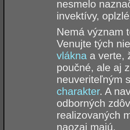
nesmelo naznač
invektívy, oplzl
Nemá význam to 
Venujte tých ni
vlákna
a verte, 
poučné, ale aj 
neuveriteľným
charakter
. A na
odborných zdôv
realizovaných m
naozaj majú.