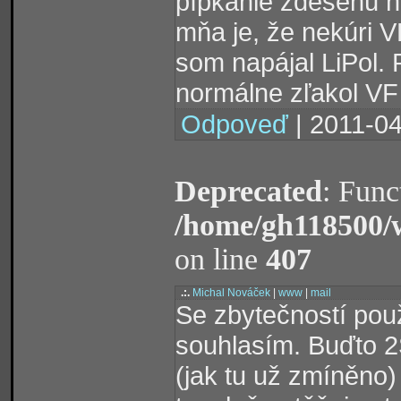
pípkanie zdesenú ná
mňa je, že nekúri 
som napájal LiPol.
normálne zľakol VF 
Odpoveď
| 2011-04
Deprecated
: Func
/home/gh118500/
on line
407
.:.
Michal Nováček
|
www
|
mail
Se zbytečností pou
souhlasím. Buďto 2
(jak tu už zmíněno)