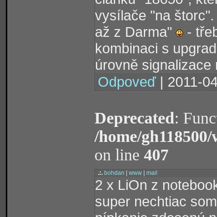
vysílače "na štorc".
až z Darma"
- tře
kombinaci s upgra
úrovně signalizace 
Odpoveď
| 2011-04
Deprecated
: Func
/home/gh118500/
on line
407
.:.
bohdan
|
www
|
mail
2 x LiOn z notebook
super nechtiac som 