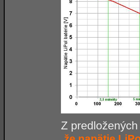
Z predložených
že napätie LiPo