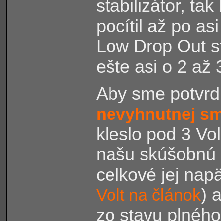
stabilizátor, ta
pocítil až po as
Low Drop Out st
ešte asi o 2 až
Aby sme potvrdi
nevyhnutnej smr
kleslo pod 3 Vol
našu skúšobnú 
celkové jej napä
) 
Volt na článok
zo stavu plného 