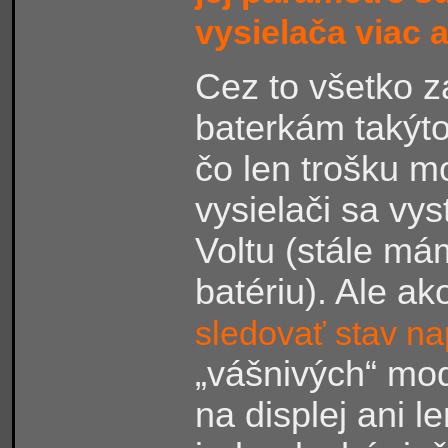
vysielača viac 
Cez to všetko z
baterkám takýto 
čo len trošku mo
vysielači sa vys
Voltu (stále má
batériu). Ale ak
sledovať stav nap
„vášnivých“ mod
na displej ani l