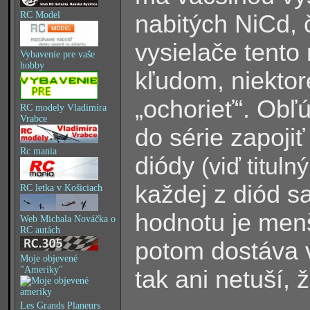
RC Model
nabitých NiCd, 
vysielače tento 
Vybavenie pre vaše
hobby
kľudom, niektor
„ochorieť“. Ob
RC modely Vladimíra
Vrabce
do série zapoji
Rc mania
diódy
(viď titul
každej z diód sa
RC letka v Košiciach
hodnotu je menš
Web Michala Nováčka o
RC autách
potom dostáva v
Moje objevené
"Ameriky"
tak ani netuší, 
Les Grands Planeurs