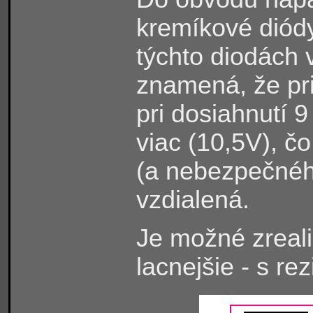
kremíkové dió
týchto diodách 
znamená, že pri 
pri dosiahnutí 9
viac (10,5V), č
(a nebezpečného
vzdialená.
Je možné zreali
lacnejšie - s re