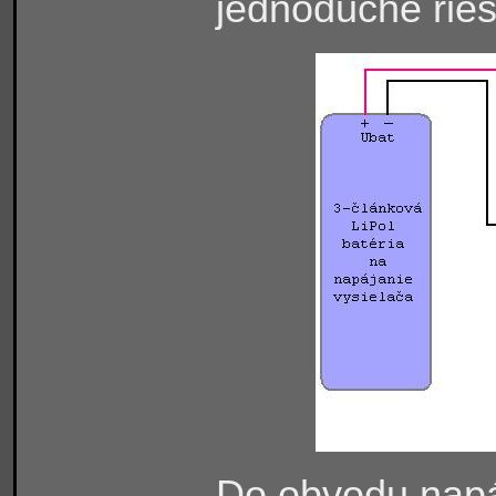
jednoduché rieš
Do obvodu napá