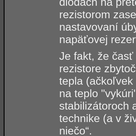
diodách na pre
rezistorom zase
nastavovaní úby
napäťovej rezerv
Je fakt, že čas
rezistore zbyto
tepla (ačkoľvek
na teplo "vykúr
stabilizátoroch 
technike (a v ži
niečo“.