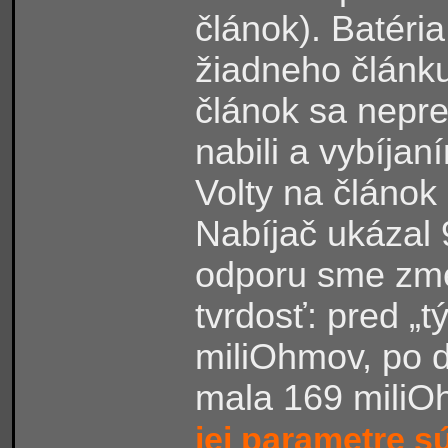
článok). Batéri
žiadneho článku
článok sa nepre
nabili a vybíja
Volty na článok 
Nabíjač ukázal
odporu sme zmer
tvrdosť: pred „
miliOhmov, po d
mala 169 miliOh
jej parametre s