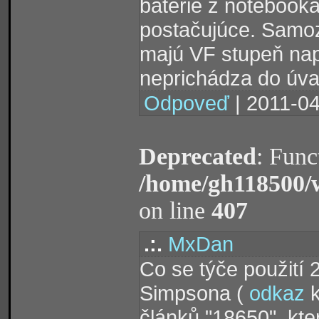
batérie z notebooka
postačujúce. Samoz
majú VF stupeň nap
neprichádza do úva
Odpoveď
| 2011-04
Deprecated
: Func
/home/gh118500/
on line
407
.:.
MxDan
Co se týče použití
Simpsona (
odkaz
k
článků "18650", kte