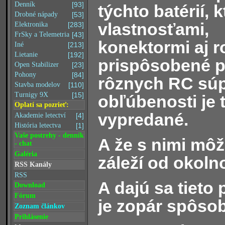
Denník
[93]
týchto batérií, 
Drobné nápady
[53]
vlastnosťami,
Elektronika
[283]
FrSky a Telemetria
[43]
konektormi aj 
Iné
[213]
Lietanie
[192]
prispôsobené p
Open Stabilizer
[23]
Pohony
[84]
rôznych RC súp
Stavba modelov
[110]
Turnigy 9X
[15]
obľúbenosti je 
Oplatí sa pozrieť:
vypredané.
Akademie letectví
[4]
História letectva
[1]
Vaše postrehy - denník
A že s nimi mô
- chat
Galéria
záleží od okolno
RSS Kanály
RSS
A dajú sa tieto
Download
Fórum
je zopár spôsob
Zoznam článkov
Prihlásenie