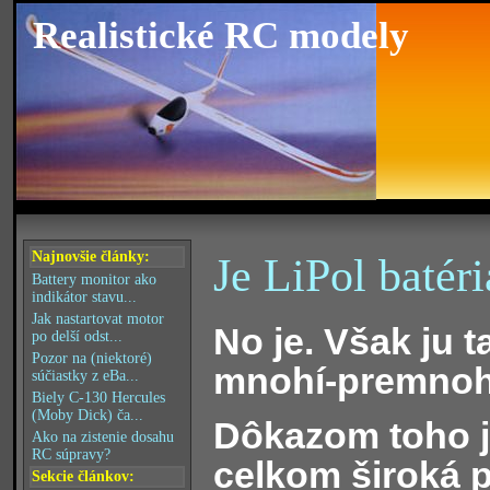
Realistické RC modely
Najnovšie články:
Je LiPol batér
Battery monitor ako
indikátor stavu...
Jak nastartovat motor
No je. Však ju 
po delší odst...
Pozor na (niektoré)
mnohí-premnoh
súčiastky z eBa...
Biely C-130 Hercules
(Moby Dick) ča...
Dôkazom toho j
Ako na zistenie dosahu
RC súpravy?
celkom široká 
Sekcie článkov: