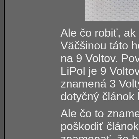
Ale čo robiť, a
Väčšinou táto 
na 9 Voltov. Po
LiPol je 9 Volto
znamená 3 Volty
dotyčný článok 
Ale čo to znam
poškodiť článok,
znamenať, že ba