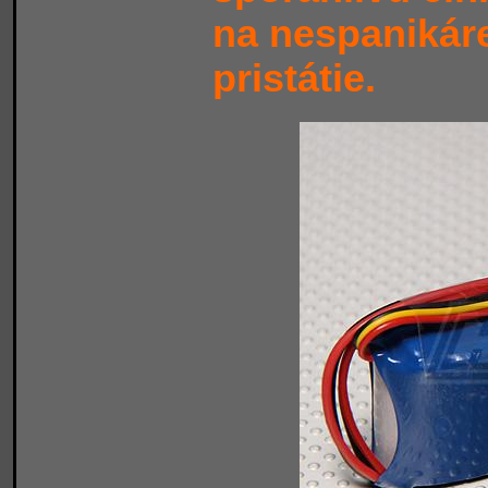
na nespanikár
pristátie.