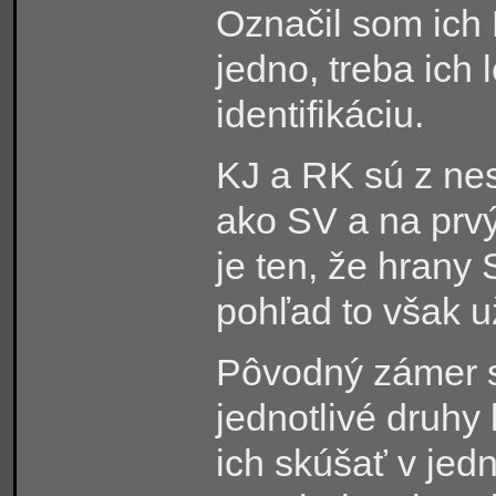
Označil som ich 
jedno, treba ich 
identifikáciu.
KJ a RK sú z ne
ako SV a na prvý
je ten, že hrany
pohľad to však u
Pôvodný zámer s
jednotlivé druhy
ich skúšať v jed