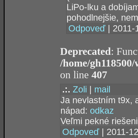
LiPo-lku a dobíja
pohodlnejšie, nem
Odpoveď
| 2011-
Deprecated
: Func
/home/gh118500/
on line
407
.:.
Zoli
|
mail
Ja nevlastním t9x, 
nápad:
odkaz
Veľmi pekné riešeni
Odpoveď
| 2011-12