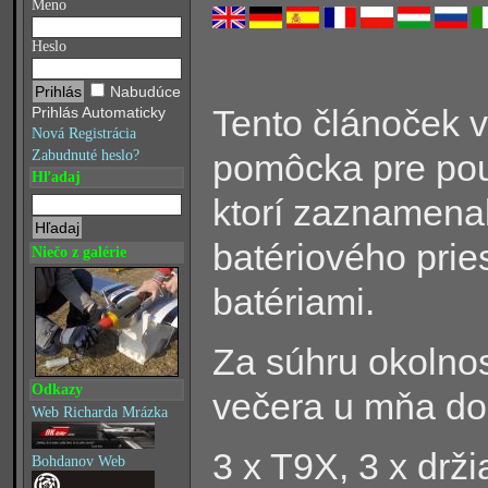
Meno
Heslo
Nabudúce
Tento článoček v
Prihlás Automaticky
Nová Registrácia
pomôcka pre pou
Zabudnuté heslo?
Hľadaj
ktorí zaznamena
batériového prie
Niečo z galérie
batériami.
Za súhru okolnos
Odkazy
večera u mňa dom
Web Richarda Mrázka
3 x T9X, 3 x drži
Bohdanov Web