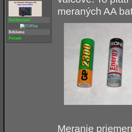
meraných AA baté
Návštevnosť
Reklama
Počasie
Meranie priemeru