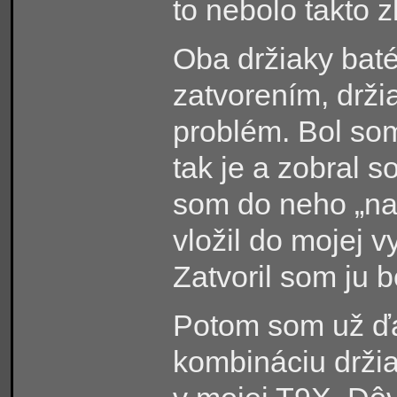
to nebolo takto 
Oba držiaky baté
zatvorením, drži
problém. Bol so
tak je a zobral s
som do neho „naj
vložil do mojej v
Zatvoril som ju 
Potom som už ďa
kombináciu držia