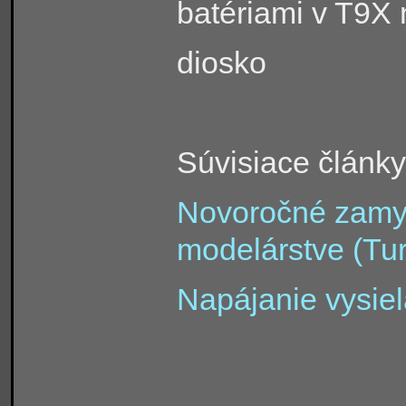
batériami v T9X 
diosko
Súvisiace články
Novoročné zamy
modelárstve (Tur
Napájanie vysie