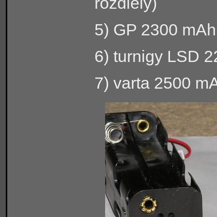
rozdiely)
5) GP 2300 mAh
6) turnigy LSD 
7) varta 2500 m