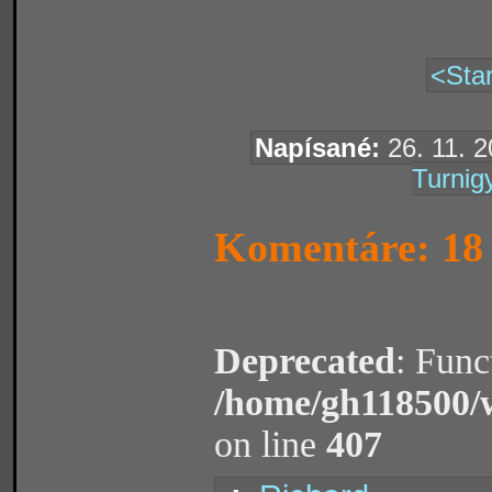
<Star
Napísané:
26. 11. 2
Turnig
Komentáre: 18
Deprecated
: Func
/home/gh118500/
on line
407