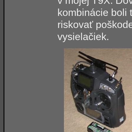
v mojej T9X. Dôv
kombinácie boli 
riskovať poškode
vysielačiek.