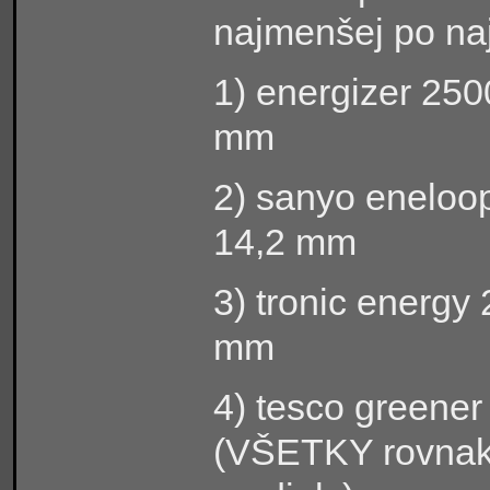
najmenšej po naj
1) energizer 25
mm
2) sanyo eneloo
14,2 mm
3) tronic energ
mm
4) tesco greene
(VŠETKY rovna