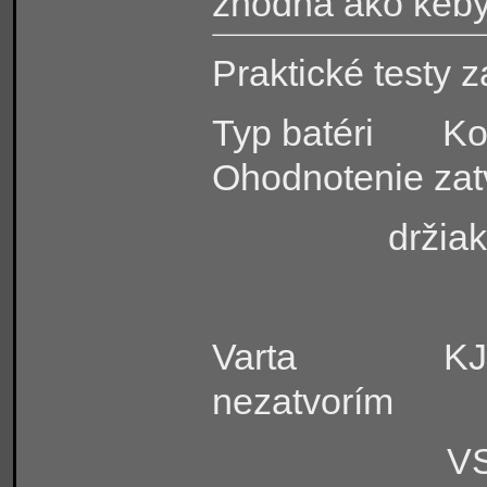
zhodná ako keby
Praktické testy z
Typ batéri
Ko
Ohodnotenie zatv
držiak
Varta
KJ
nezatvorím
VS