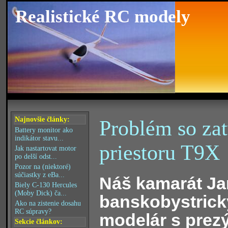
Realistické RC modely
Najnovšie články:
Problém so za
Battery monitor ako
indikátor stavu...
priestoru T9X
Jak nastartovat motor
po delší odst...
Pozor na (niektoré)
súčiastky z eBa...
Náš kamarát Jan
Biely C-130 Hercules
(Moby Dick) ča...
banskobystrick
Ako na zistenie dosahu
RC súpravy?
modelár s prez
Sekcie článkov: