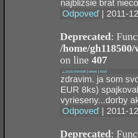
najblizsie brat nieco
Odpoveď
| 2011-12
Deprecated
: Func
/home/gh118500/
on line
407
.:.
jozo.hornak
|
www
|
mail
zdravim. ja som sv
EUR 8ks) spajkova
vyrieseny...dorby 
Odpoveď
| 2011-12
Deprecated
: Func