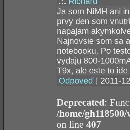
.:.
Richard
Ja som NiMH ani ine
prvy den som vnutri
napajam akymkolve
Najnovsie som sa ale
notebooku. Po testoc
vydaju 800-1000mAh.
T9x, ale este to id
Odpoveď
| 2011-12
Deprecated
: Func
/home/gh118500/
on line
407