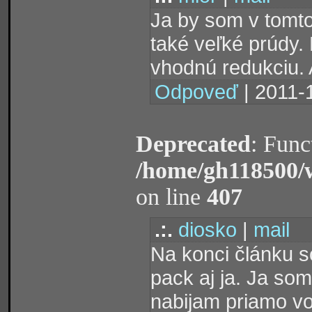
Ja by som v tomto
také veľké prúdy. 
vhodnú redukciu.
Odpoveď
| 2011-
Deprecated
: Func
/home/gh118500/
on line
407
.:.
diosko
|
mail
Na konci článku s
pack aj ja. Ja som
nabijam priamo vo