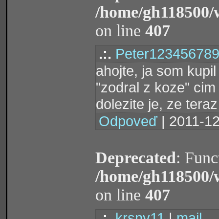
/home/gh118500/
on line
407
.:.
Peter12345678
ahojte, ja som kupi
"zodral z koze" cim
dolezite je, ze tera
Odpoveď
| 2011-12
Deprecated
: Func
/home/gh118500/
on line
407
.:.
krsny11
|
mail