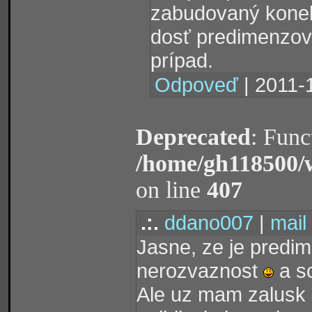
zabudovaný konek
dosť predimenzova
prípad.
Odpoveď
| 2011-
Deprecated
: Func
/home/gh118500/
on line
407
.:.
ddano007
|
mail
Jasne, ze je predim
nerozvaznost
a sc
Ale uz mam zalusk