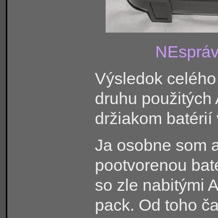
NEsprávn
Výsledok celého 
druhu použitých 
držiakom batérií
Ja osobne som as
pootvorenou baté
so zle nabitými 
pack. Od toho č