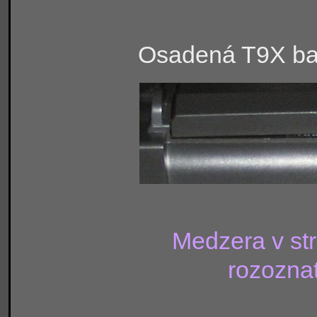
Osadená T9X bat
Medzera v st
rozoznať