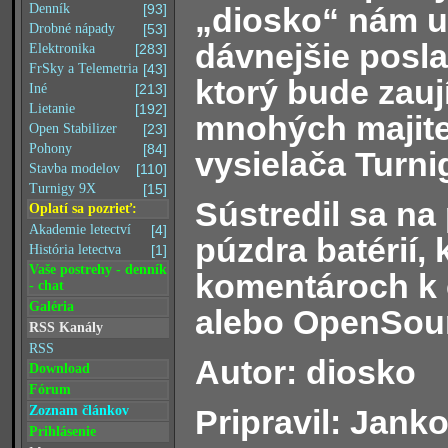
„diosko“ nám u
Denník
[93]
Drobné nápady
[53]
dávnejšie posla
Elektronika
[283]
FrSky a Telemetria
[43]
ktorý bude zau
Iné
[213]
Lietanie
[192]
mnohých majite
Open Stabilizer
[23]
Pohony
[84]
vysielača Turnig
Stavba modelov
[110]
Turnigy 9X
[15]
Sústredil sa na
Oplatí sa pozrieť:
Akademie letectví
[4]
púzdra batérií,
História letectva
[1]
Vaše postrehy - denník
komentároch k 
- chat
Galéria
alebo OpenSour
RSS Kanály
RSS
Autor: diosko
Download
Fórum
Pripravil: Janko
Zoznam článkov
Prihlásenie