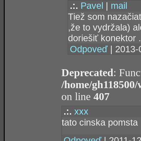
.:.
Pavel
|
mail
Tiež som nazačiat
,že to vydržala) a
doriešiť konektor .
Odpoveď
| 2013-
Deprecated
: Func
/home/gh118500/
on line
407
.:.
xxx
tato cinska pomsta
Odpoveď
| 2011-12