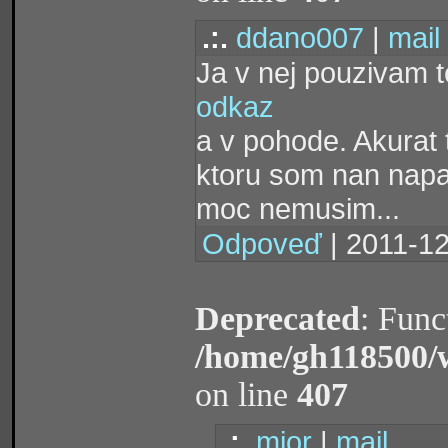
.:.
ddano007
|
mail
Ja v nej pouzivam 
odkaz
a v pohode. Akurat
ktoru som nan napaj
moc nemusim...
Odpoveď
| 2011-12
Deprecated
: Func
/home/gh118500/
on line
407
.:.
mior
|
mail