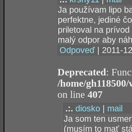
Ja používam lipo ba
perfektne, jediné č
priletoval na prívo
malý odpor aby náho
Odpoveď
| 2011-12
Deprecated
: Func
/home/gh118500/
on line
407
.:.
diosko
|
mail
Ja som ten usmern
(musím to mať stá