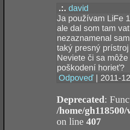
.:.
david
Ja používam LiFe 1
ale dal som tam vat
nezaznamenal samov
taký presný prístr
Neviete či sa môže
poškodení horieť?
Odpoveď
| 2011-12
Deprecated
: Func
/home/gh118500/
on line
407