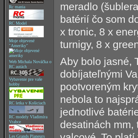
meradlo (šublera
Rc mania
batérií čo som do
RC Model
x tronic, 8 x ener
Moje objevené
turnigy, 8 x green
"Ameriky"
Aby bolo jasné, 
Web Michala Nováčka o
RC autách
dobíjateľnými Va
Vybavenie pre vaše
pootvoreným kry
hobby
nebola to najspr
RC letka v Košiciach
jednotlivé batér
RC modely Vladimíra
desatinách mm, t
Vrabce
valcové. To plat
Les Grands Planeurs