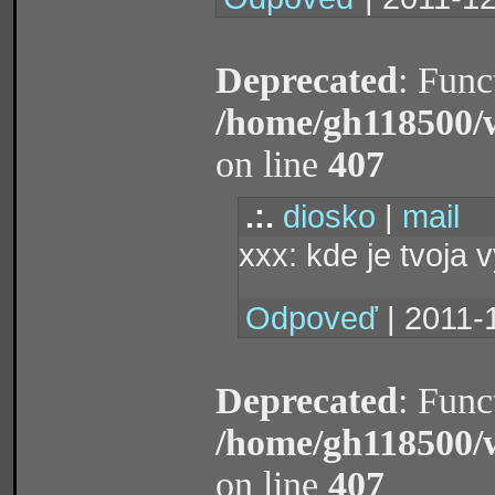
Deprecated
: Func
/home/gh118500/
on line
407
.:.
diosko
|
mail
xxx: kde je tvoja
Odpoveď
| 2011-
Deprecated
: Func
/home/gh118500/
on line
407