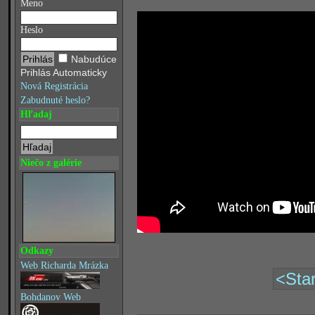
Meno
Heslo
Nabudúce
Prihlás Automaticky
Nová Registrácia
Zabudnuté heslo?
Hľadaj
Niečo z galérie
Odkazy
Web Richarda Mrázka
<Star
Bohdanov Web