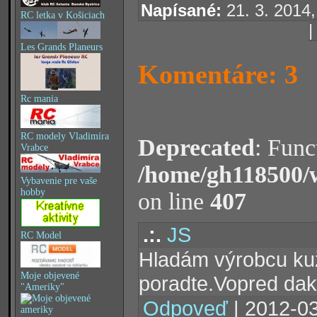
Napísané:
21. 3. 2014,
RC letka v Košiciach
Les Grands Planeurs
Komentáre: 3
Rc mania
RC modely Vladimíra
Deprecated
: Func
Vrabce
/home/gh118500/
Vybavenie pre vaše
hobby
on line
407
.:.
JS
RC Model
Hladám výrobcu kuž
Moje objevené
poradte.Vopred dak
"Ameriky"
Odpoveď
| 2012-03