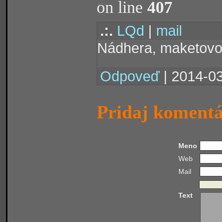
on line
407
.:.
LQd
|
mail
Nádhera, maketovo
Odpoveď
| 2014-03
Pridaj koment
Meno
Web
Mail
Text