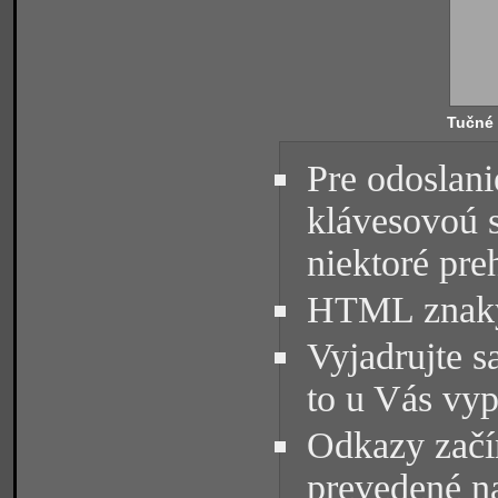
Tučné
Pre odoslani
klávesovoú 
niektoré pre
HTML znaky 
Vyjadrujte s
to u Vás vyp
Odkazy začín
prevedené na