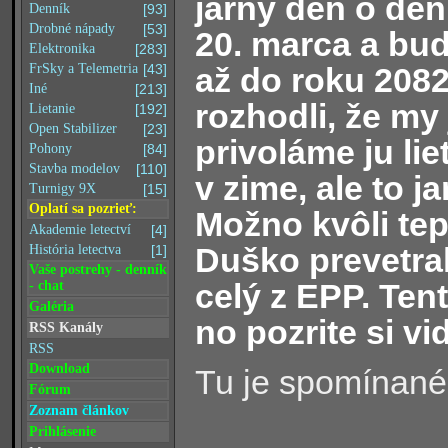
jarný deň o deň
Denník
[93]
Drobné nápady
[53]
20. marca a bud
Elektronika
[283]
až do roku 2082
FrSky a Telemetria
[43]
Iné
[213]
rozhodli, že my
Lietanie
[192]
Open Stabilizer
[23]
privoláme ju lie
Pohony
[84]
Stavba modelov
[110]
v zime, ale to j
Turnigy 9X
[15]
Oplatí sa pozrieť:
Možno kvôli te
Akademie letectví
[4]
Duško prevetral
História letectva
[1]
Vaše postrehy - denník
celý z EPP. Tent
- chat
Galéria
no pozrite si vi
RSS Kanály
RSS
Download
Tu je spomínané
Fórum
Zoznam článkov
Prihlásenie