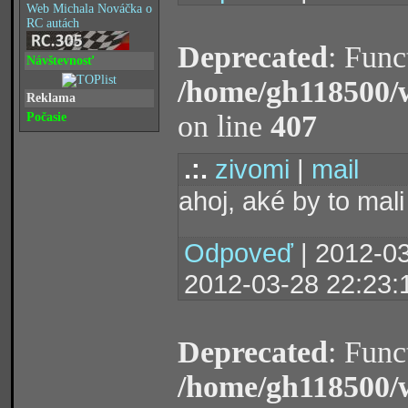
Web Michala Nováčka o
RC autách
Deprecated
: Func
Návštevnosť
/home/gh118500/
Reklama
on line
407
Počasie
.:.
zivomi
|
mail
ahoj, aké by to mali
Odpoveď
| 2012-03
2012-03-28 22:23:
Deprecated
: Func
/home/gh118500/