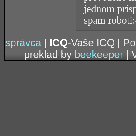
jednom prísp
spam roboti:
správca
|
ICQ
-Vaše ICQ | P
preklad by
beekeeper
| 