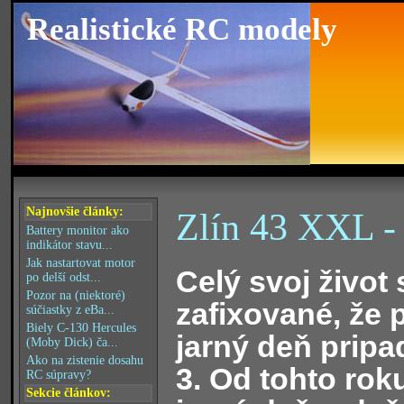
Realistické RC modely
Najnovšie články:
Zlín 43 XXL - 
Battery monitor ako
indikátor stavu...
Jak nastartovat motor
Celý svoj život
po delší odst...
Pozor na (niektoré)
zafixované, že 
súčiastky z eBa...
Biely C-130 Hercules
jarný deň pripa
(Moby Dick) ča...
Ako na zistenie dosahu
3. Od tohto rok
RC súpravy?
Sekcie článkov: