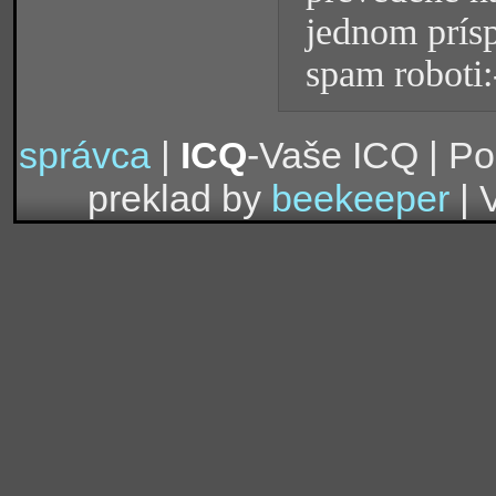
jednom prísp
spam roboti:
správca
|
ICQ
-Vaše ICQ | P
preklad by
beekeeper
| 