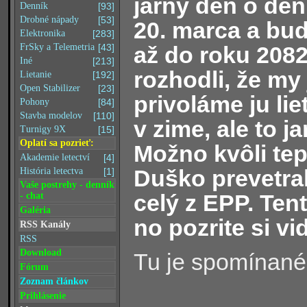
jarný deň o deň
Denník
[93]
Drobné nápady
[53]
20. marca a bud
Elektronika
[283]
až do roku 2082
FrSky a Telemetria
[43]
Iné
[213]
rozhodli, že my
Lietanie
[192]
Open Stabilizer
[23]
privoláme ju lie
Pohony
[84]
Stavba modelov
[110]
v zime, ale to j
Turnigy 9X
[15]
Oplatí sa pozrieť:
Možno kvôli te
Akademie letectví
[4]
Duško prevetral
História letectva
[1]
Vaše postrehy - denník
celý z EPP. Tent
- chat
Galéria
no pozrite si vi
RSS Kanály
RSS
Download
Tu je spomínané
Fórum
Zoznam článkov
Prihlásenie