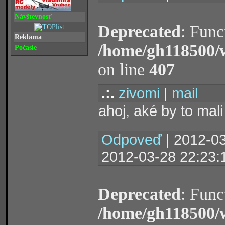
Návštevnosť
Deprecated
: Func
Reklama
/home/gh118500/
Počasie
on line
407
.:.
zivomi
|
mail
ahoj, aké by to mali
Odpoveď
| 2012-03
2012-03-28 22:23:
Deprecated
: Func
/home/gh118500/