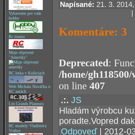
Napísané:
21. 3. 2014,
Vybavenie pre vaše
hobby
Komentáre: 3
Rc mania
Moje objevené
"Ameriky"
Deprecated
: Func
/home/gh118500/
RC letka v Košiciach
on line
407
Web Michala Nováčka o
RC autách
.:.
JS
Les Grands Planeurs
Hladám výrobcu kuž
poradte.Vopred dak
RC modely Vladimíra
Odpoveď
| 2012-03
Vrabce