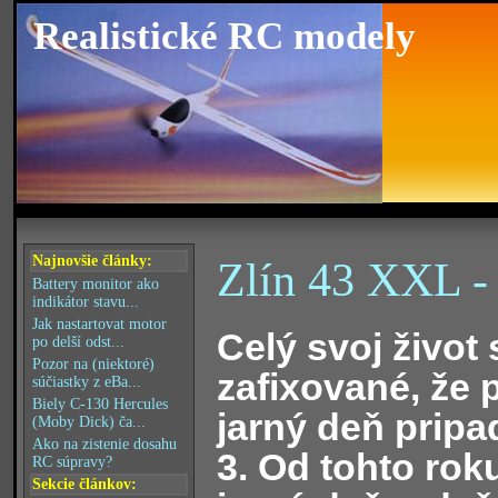
Realistické RC modely
Najnovšie články:
Zlín 43 XXL - 
Battery monitor ako
indikátor stavu...
Jak nastartovat motor
Celý svoj život
po delší odst...
Pozor na (niektoré)
zafixované, že 
súčiastky z eBa...
Biely C-130 Hercules
jarný deň pripa
(Moby Dick) ča...
Ako na zistenie dosahu
3. Od tohto rok
RC súpravy?
Sekcie článkov: