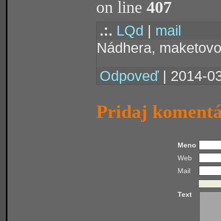
on line
407
.:.
LQd
|
mail
Nádhera, maketovo
Odpoveď
| 2014-03
Pridaj koment
Meno
Web
Mail
Text