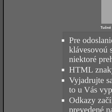
Tučné
Pre odoslani
klávesovoú 
niektoré pre
HTML znaky 
Vyjadrujte s
to u Vás vyp
Odkazy začín
prevedené na