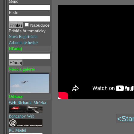
Meno
Heslo
Nabudúce
Prihlás Automaticky
Nová Registrácia
Zabudnuté heslo?
Hľadaj
Niečo z galérie
Odkazy
Web Richarda Mrázka
Bohdanov Web
<Star
RC Model