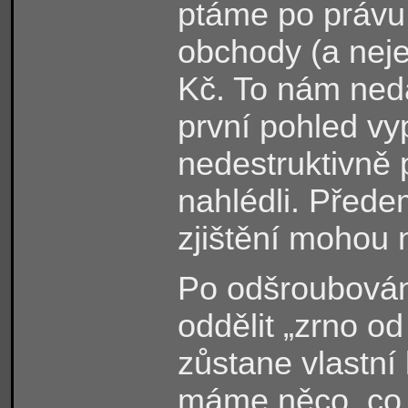
ptáme po právu. 
obchody (a neje
Kč. To nám neda
první pohled vy
nedestruktivně 
nahlédli. Před
zjištění mohou 
Po odšroubování
oddělit „zrno o
zůstane vlastní 
máme něco, co j