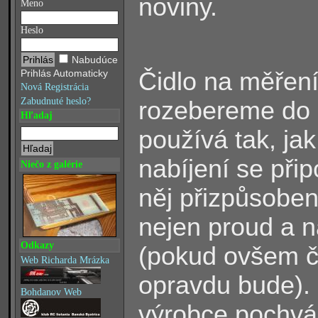
noviny.
Meno
Heslo
Nabudúce
Čidlo na měření 
Prihlás Automaticky
Nová Registrácia
Zabudnuté heslo?
rozebereme do 
Hľadaj
používá tak, ja
nabíjení se přip
Niečo z galérie
něj přizpůsoben
nejen proud a na
Odkazy
(pokud ovšem či
Web Richarda Mrázka
opravdu bude).
Bohdanov Web
výrobce pochvál