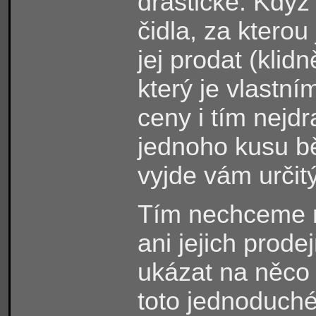
drastické. Když
čidla, za kterou
jej prodat (klid
který je vlastn
ceny i tím nejd
jednoho kusu bě
vyjde vám určit
Tím nechceme n
ani jejich prod
ukázat na něco ú
toto jednoduché