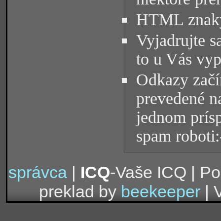
HTML znaky 
Vyjadrujte s
to u Vás vyp
Odkazy začín
prevedené na
jednom prísp
spam roboti:
správca
|
ICQ
-Vaše ICQ | P
preklad by
beekeeper
| 