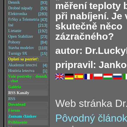
měření teploty b
Denník
[93]
Drobné nápady
[53]
při nabíjení. Je
Elektronika
[283]
FrSky a Telemetria
[43]
skutečně něco
Iné
[213]
Lietanie
[192]
zázračného?
Open Stabilizer
[23]
Pohony
[84]
autor: Dr.Luck
Stavba modelov
[110]
Turnigy 9X
[15]
Oplatí sa pozrieť:
pripravil: Janko
Akademie letectví
[4]
História letectva
[1]
Vaše postrehy - denník
- chat
Galéria
RSS Kanály
RSS
Web stránka D
Download
Fórum
Pôvodný článo
Zoznam článkov
Prihlásenie