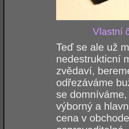
Vlastní 
Teď se ale už m
nedestrukticní
zvědaví, bereme
odřezáváme buž
se domníváme, 
výborný a hlav
cena v obchode