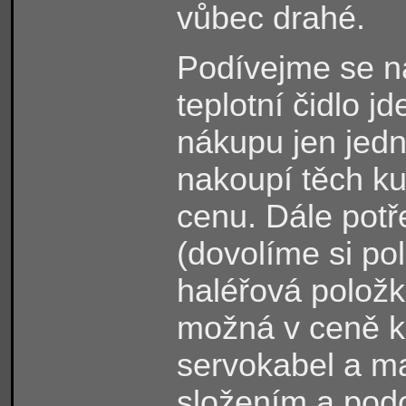
vůbec drahé.
Podívejme se na
teplotní čidlo j
nákupu jen jed
nakoupí těch kus
cenu. Dále pot
(dovolíme si po
haléřová položka
možná v ceně k
servokabel a ma
složením a pod