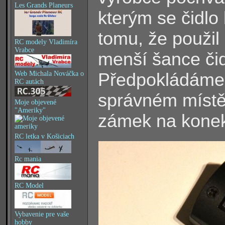
Les Grands Planeurs
kterým se čidlo 
tomu, že použi
RC modely Vladimíra
Vrabce
menší šance čid
Předpokládáme, 
Web Michala Nováčka o
RC autách
správném místě
Moje objevené
"Ameriky"
zámek na konek
RC letka v Košiciach
Rc mania
RC Model
Vybavenie pre vaše
hobby