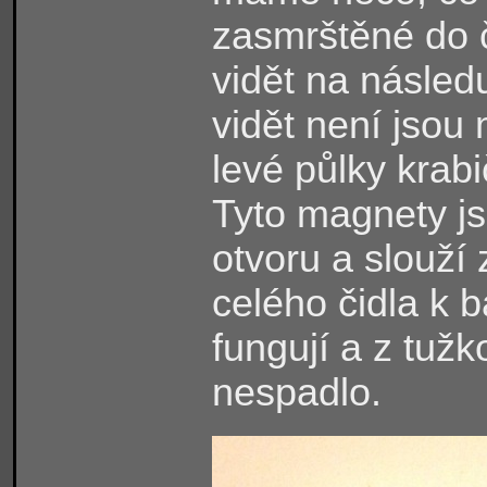
zasmrštěné do č
vidět na následu
vidět není jsou
levé půlky krabi
Tyto magnety j
otvoru a slouží
celého čidla k b
fungují a z tuž
nespadlo.