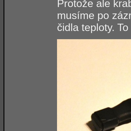
Protože ale krab
musíme po zázr
čidla teploty. T