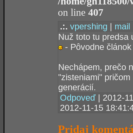
/home/gh118500/
on line
407
.:.
vpershing
|
mail
Nuž toto tu predsa
- Pôvodne článok 
Nechápem, prečo nie
"zisteniami" pričom
generácií.
Odpoveď
| 2012-11
2012-11-15 18:41:
Pridaj koment