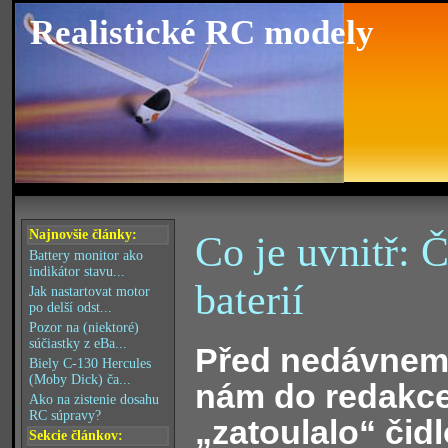
Realistické RC modely
Najnovšie články:
Co je uvnitř: Č
Battery monitor ako
indikátor stavu...
baterií
Jak nastartovat motor
po delší odst...
Pozor na (niektoré)
súčiastky z eBa...
Před nedávnem
Biely C-130 Hercules
(Moby Dick) ča...
nám do redakc
Ako na zistenie dosahu
RC súpravy?
„zatoulalo“ čid
Sekcie článkov: