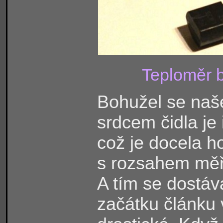
Teploměr b
Bohužel se naš
srdcem čidla j
což je docela h
s rozsahem měře
A tím se dostáv
začátku článku v