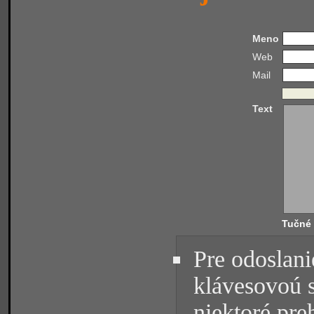
Meno
Web
Mail
Text
Tučné
Pre odoslani
klávesovoú 
niektoré pre