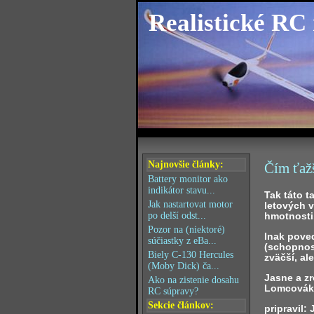
Realistické RC
Najnovšie články:
Čím ťažš
Battery monitor ako
indikátor stavu...
Tak táto t
Jak nastartovat motor
letových v
hmotnosti
po delší odst...
Pozor na (niektoré)
Inak poved
súčiastky z eBa...
(schopnos
Biely C-130 Hercules
zväčší, al
(Moby Dick) ča...
Jasne a zr
Ako na zistenie dosahu
Lomcovák 
RC súpravy?
Sekcie článkov:
pripravil: