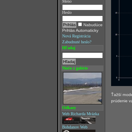
Meno
Heslo
Nabudúce
Prihlás Automaticky
Nová Registrácia
Zabudnuté heslo?
Hľadaj
Niečo z galérie
Ťažší model
prúdenie vz
Odkazy
Web Richarda Mrázka
Bohdanov Web