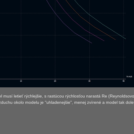
 musí letieť rýchlejšie, s rastúcou rýchlosťou narastá Re (Reynoldsovo
duchu okolo modelu je "uhladenejšie", menej zvírené a model tak dolet