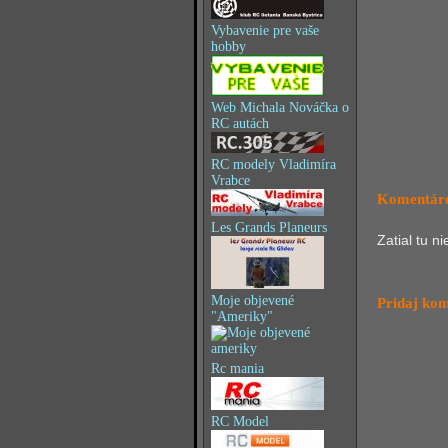
Vybavenie pre vaše
hobby
Web Michala Nováčka o
RC autách
RC modely Vladimíra
Vrabce
Komentáre
Les Grands Planeurs
Zatial tu n
Moje objevené
Pridaj ko
"Ameriky"
Rc mania
RC Model