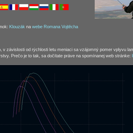
ánok:
Klouzák
na
webe Romana Vojtěcha
, v závislosti od rýchlosti letu meniaci sa vzájomný pomer vplyvu lam
stvy. Prečo je to tak, sa dočítate práve na spomínanej web stránke: