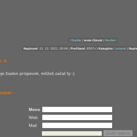
<Staršie
|
tento článok
|
Novšie>
Napísané:
15. 12. 2021, 08:06 |
Prečítané:
8567x |
Kategórie:
Lietanie
|
Napís
: 0
ieje žiaden príspevok, môžeš začať ty:-)
mentár
Meno
Web
Mail