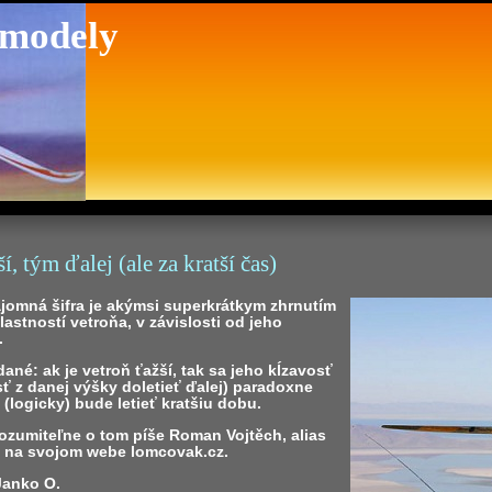
 modely
í, tým ďalej (ale za kratší čas)
ajomná šifra je akýmsi superkrátkym zhrnutím
lastností vetroňa, v závislosti od jeho
.
ané: ak je vetroň ťažší, tak sa jeho kĺzavosť
ť z danej výšky doletieť ďalej) paradoxne
e (logicky) bude letieť kratšiu dobu.
ozumiteľne o tom píše Roman Vojtěch, alias
na svojom webe lomcovak.cz.
 Janko O.