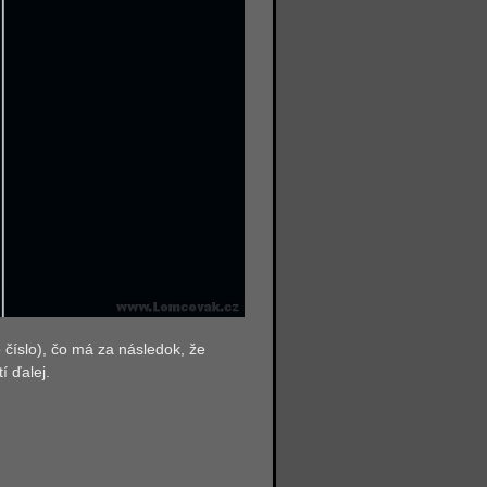
 číslo), čo má za následok, že
í ďalej.