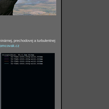
inárnej, prechodovej a turbulentnej
lomcovak.cz