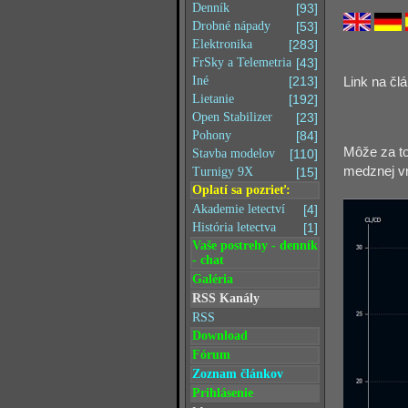
Denník
[93]
Drobné nápady
[53]
Elektronika
[283]
FrSky a Telemetria
[43]
Iné
[213]
Link na čl
Lietanie
[192]
Open Stabilizer
[23]
Pohony
[84]
Môže za to
Stavba modelov
[110]
medznej vr
Turnigy 9X
[15]
Oplatí sa pozrieť:
Akademie letectví
[4]
História letectva
[1]
Vaše postrehy - denník
- chat
Galéria
RSS Kanály
RSS
Download
Fórum
Zoznam článkov
Prihlásenie