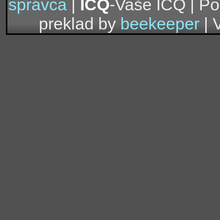
správca
|
ICQ
-Vaše ICQ | P
preklad by
beekeeper
| 