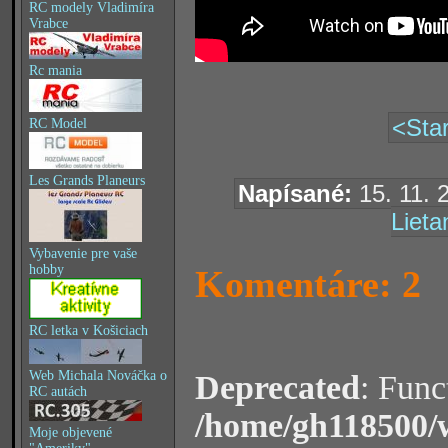
RC modely Vladimíra
Vrabce
Rc mania
<Star
RC Model
Les Grands Planeurs
Napísané:
15. 11. 
Lieta
Vybavenie pre vaše
hobby
Komentáre: 2
RC letka v Košiciach
Web Michala Nováčka o
Deprecated
: Func
RC autách
/home/gh118500/
Moje objevené