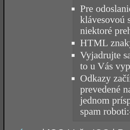
Pre odoslani
klávesovoú 
niektoré pre
HTML znaky 
Vyjadrujte s
to u Vás vyp
Odkazy začín
prevedené na
jednom prísp
spam roboti: