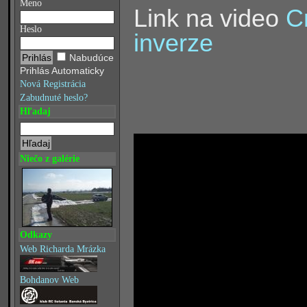
Meno
Link na video
C
Heslo
inverze
Nabudúce
Prihlás Automaticky
Nová Registrácia
Zabudnuté heslo?
Hľadaj
Niečo z galérie
Odkazy
Web Richarda Mrázka
Bohdanov Web