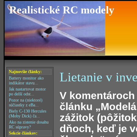
Realistické RC modely
Najnovšie články:
Lietanie v inve
Battery monitor ako
indikátor stavu...
Jak nastartovat motor
V komentároch
po delší odst...
Pozor na (niektoré)
článku „Modelá
súčiastky z eBa...
Biely C-130 Hercules
zážitok (pôžitok
(Moby Dick) ča...
Ako na zistenie dosahu
dňoch, keď je 
RC súpravy?
Sekcie článkov: