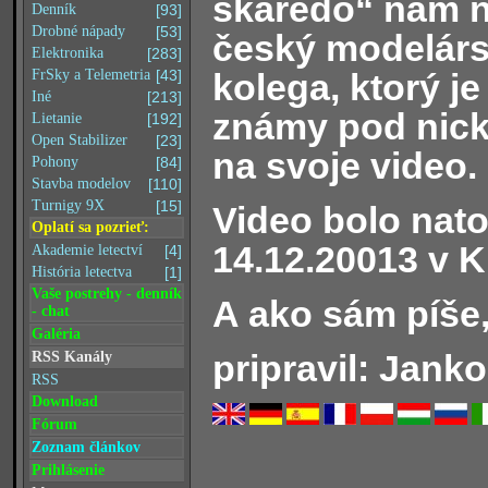
škaredo“ nám 
Denník
[93]
Drobné nápady
[53]
český modelár
Elektronika
[283]
kolega, ktorý j
FrSky a Telemetria
[43]
Iné
[213]
známy pod nick
Lietanie
[192]
Open Stabilizer
[23]
na svoje video.
Pohony
[84]
Stavba modelov
[110]
Turnigy 9X
[15]
Video bolo nat
Oplatí sa pozrieť:
14.12.20013 v K
Akademie letectví
[4]
História letectva
[1]
Vaše postrehy - denník
A ako sám píše, 
- chat
Galéria
pripravil: Janko
RSS Kanály
RSS
Download
Fórum
Zoznam článkov
Prihlásenie