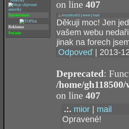
"Ameriky"
on line
407
Návštevnosť
.:.
Ancistrus03
|
www
|
mail
Děkuji moc! Jen je
Reklama
vašem webu nedařilo
Počasie
jinak na forech jsem
Odpoveď
| 2013-12
Deprecated
: Func
/home/gh118500/
on line
407
.:.
mior
|
mail
Opravené!