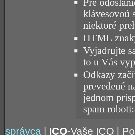
Pre odoslani
klávesovoú 
niektoré pre
HTML znaky 
Vyjadrujte s
to u Vás vyp
Odkazy začín
prevedené na
jednom prísp
spam roboti:
správca
|
ICQ
-Vaše ICQ | P