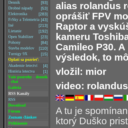
alias rolandus 
Denník
[93]
Drobné nápady
[53]
oprášiť FPV mo
Elektronika
[283]
FrSky a Telemetria
[43]
Raptor a vyskú
Iné
[213]
Lietanie
[192]
kameru Toshib
Open Stabilizer
[23]
Pohony
[84]
Camileo P30. A 
Stavba modelov
[110]
výsledok, to mô
Turnigy 9X
[15]
Oplatí sa pozrieť:
Akademie letectví
[4]
vložil: mior
História letectva
[1]
Vaše postrehy - denník
- chat
video: rolandus
Galéria
RSS Kanály
RSS
Download
A tu je spomínané
Fórum
Zoznam článkov
ktorý Duško pristá
Prihlásenie