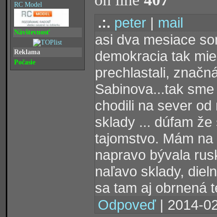
RC Model
.:.
peter
|
mail
Návštevnosť
asi dva mesiace som
demokracia tak mies
Reklama
Počasie
prechlastali, značná
Sabinova...tak sme 
chodili na sever o
sklady ... dúfam že
tajomstvo. Mám na
napravo bývala rus
naľavo sklady, diel
sa tam aj obrnená 
Odpoveď
| 2014-02