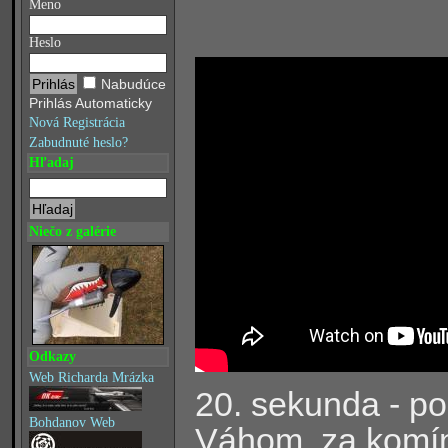
Meno
Heslo
Nabudúce
Prihlás Automaticky
Nová Registrácia
Zabudnuté heslo?
Hľadaj
Niečo z galérie
Odkazy
Web Richarda Mrázka
20. sekunda - p
Bohdanov Web
Váhom, za komín