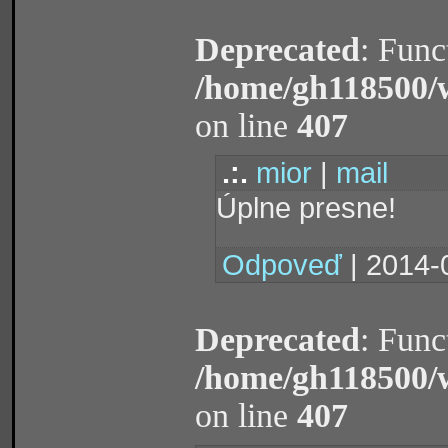
Deprecated
: Func
/home/gh118500/
on line
407
.:.
mior
|
mail
Úplne presne!
Odpoveď
| 2014-
Deprecated
: Func
/home/gh118500/
on line
407