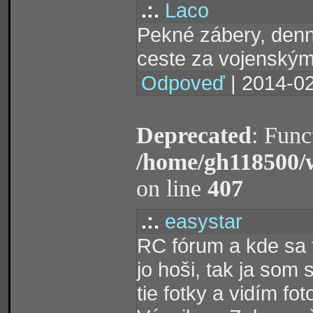
.:.
Laco
Pekné zábery, denne
ceste za vojenským
Odpoveď
| 2014-02
Deprecated
: Func
/home/gh118500/
on line
407
.:.
easystar
RC fórum a kde sa t
jo hoši, tak ja som 
tie fotky a vidím fo