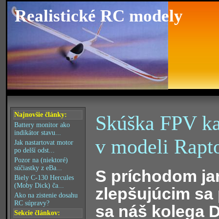
Realistické RC modely
Najnovšie články:
Skúška FPV ka
Battery monitor ako
indikátor stavu...
v modeli Rapt
Jak nastartovat motor
po delší odst...
Pozor na (niektoré)
súčiastky z eBa...
S príchodom jar
Biely C-130 Hercules
(Moby Dick) ča...
zlepšujúcim sa
Ako na zistenie dosahu
RC súpravy?
sa náš kolega 
Sekcie článkov: