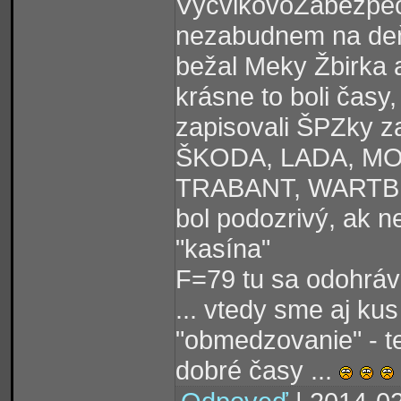
VýcvikovoZabezpečo
nezabudnem na deň
bežal Meky Žbirka a
krásne to boli časy
zapisovali ŠPZky z
ŠKODA, LADA, MOS
TRABANT, WARTBUR
bol podozrivý, ak ne
"kasína"
F=79 tu sa odohráva
... vtedy sme aj kus
"obmedzovanie" - t
dobré časy ...