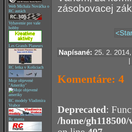
zásobovacej zákl
Web Michala Nováčka o
RC autách
Vybavenie pre vaše
hobby
<Star
Les Grands Planeurs
Napísané:
25. 2. 2014,
RC letka v Košiciach
Komentáre: 4
Moje objevené
"Ameriky"
RC modely Vladimíra
Vrabce
Deprecated
: Func
/home/gh118500/
Rc mania
on line
407