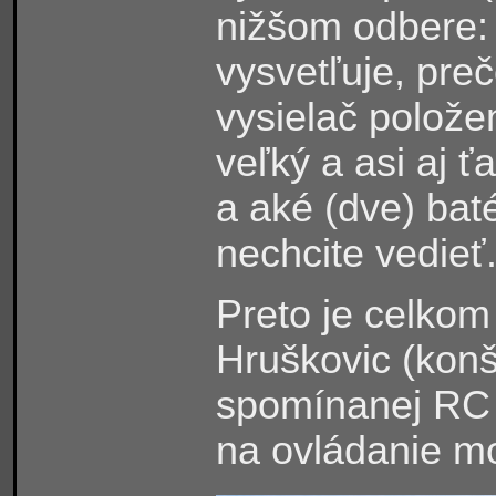
nižšom odbere: 
vysvetľuje, preč
vysielač polože
veľký a asi aj ť
a aké (dve) baté
nechcite vedieť
Preto je celkom
Hruškovic (konš
spomínanej RC s
na ovládanie mo