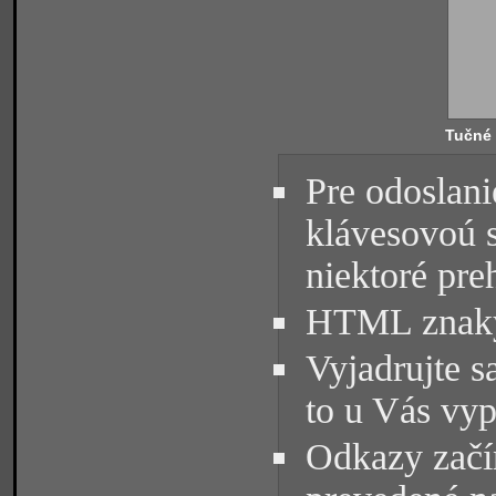
Tučné
Pre odoslani
klávesovoú 
niektoré pre
HTML znaky 
Vyjadrujte s
to u Vás vyp
Odkazy začín