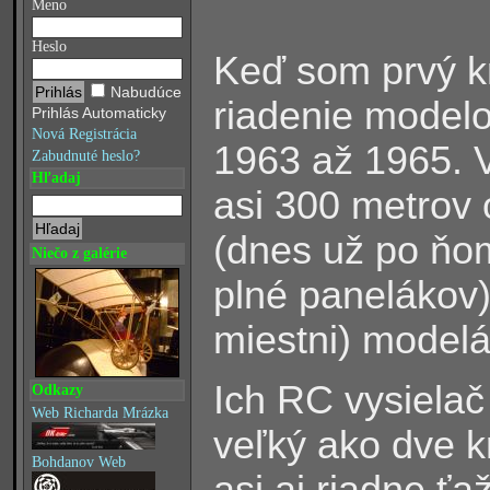
Meno
Heslo
Keď som prvý k
Nabudúce
riadenie modelo
Prihlás Automaticky
Nová Registrácia
1963 až 1965. V
Zabudnuté heslo?
Hľadaj
asi 300 metrov 
(dnes už po ňom 
Niečo z galérie
plné panelákov)
miestni) modelár
Ich RC vysielač
Odkazy
Web Richarda Mrázka
veľký ako dve k
Bohdanov Web
asi aj riadne ťa