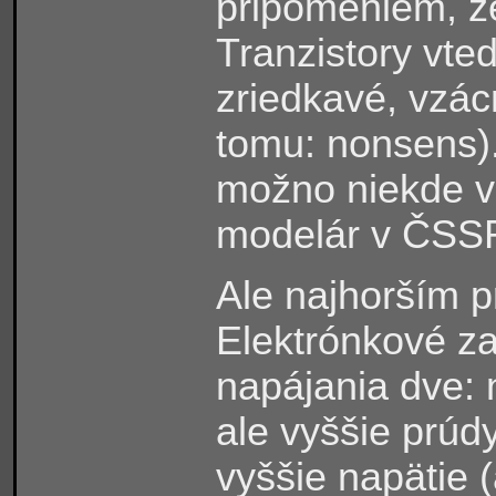
pripomeniem, že
Tranzistory vte
zriedkavé, vzác
tomu: nonsens)
možno niekde v „
modelár v ČSSR
Ale najhorším 
Elektrónkové za
napájania dve: n
ale vyššie prúd
vyššie napätie (