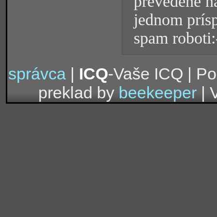
prevedené na
jednom prísp
spam roboti:
správca
|
ICQ
-Vaše ICQ | P
preklad by
beekeeper
| 