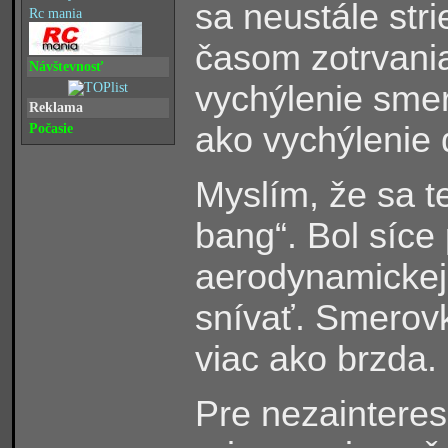
sa neustále stri
Rc mania
časom zotrvania 
Návštevnosť
vychýlenie smer
Reklama
ako vychýlenie 
Počasie
Myslím, že sa t
bang“. Bol síce 
aerodynamickej 
snívať. Smerov
viac ako brzda.
Pre nezaintere