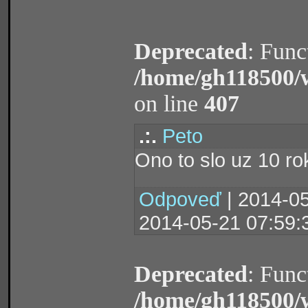
Deprecated
: Func
/home/gh118500/
on line
407
.:.
Peto
Ono to slo uz 10 rok
Odpoveď
| 2014-05
2014-05-21 07:59:
Deprecated
: Func
/home/gh118500/