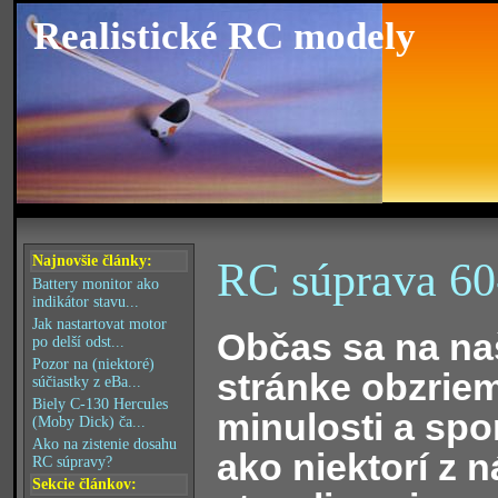
Realistické RC modely
Najnovšie články:
RC súprava 60
Battery monitor ako
indikátor stavu...
Jak nastartovat motor
Občas sa na na
po delší odst...
Pozor na (niektoré)
stránke obzrie
súčiastky z eBa...
Biely C-130 Hercules
minulosti a sp
(Moby Dick) ča...
Ako na zistenie dosahu
ako niektorí z n
RC súpravy?
Sekcie článkov: