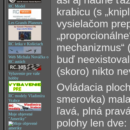
RC Model
krabicu (s „knip
vysielačom pre
Les Grands Planeurs
„proporcionálne“
RC letka v Košiciach
mechanizmus“ 
buď neexistoval
Web Michala Nováčka o
RC autách
(skoro) nikto n
Vybavenie pre vaše
hobby
Ovládacia ploc
smerovka) mala 
RC modely Vladimíra
Vrabce
ľavá, plná pravá
Moje objevené
"Ameriky"
polohy len dve: 