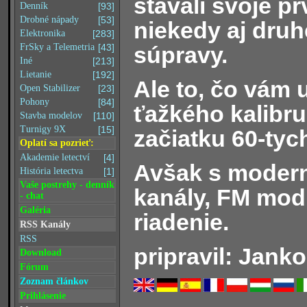
stavali svoje pr
Denník
[93]
Drobné nápady
[53]
niekedy aj dru
Elektronika
[283]
súpravy.
FrSky a Telemetria
[43]
Iné
[213]
Lietanie
[192]
Ale to, čo vám 
Open Stabilizer
[23]
Pohony
[84]
ťažkého kalibr
Stavba modelov
[110]
Turnigy 9X
[15]
začiatku 60-tyc
Oplatí sa pozrieť:
Akademie letectví
[4]
Avšak s modern
História letectva
[1]
Vaše postrehy - denník
kanály, FM mod
- chat
Galéria
riadenie.
RSS Kanály
RSS
pripravil: Janko
Download
Fórum
Zoznam článkov
Prihlásenie