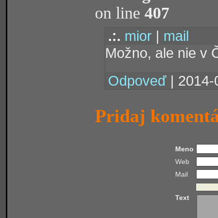
on line
407
.:.
mior
|
mail
Možno, ale nie v
Odpoveď
| 2014-
Pridaj koment
Meno
Web
Mail
Text