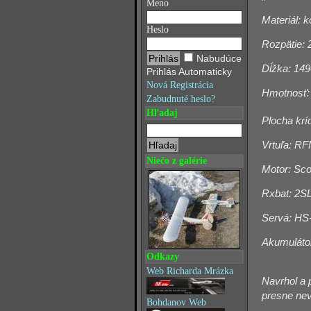
Meno
Materiál: 
Heslo
Rozpätie:
Nabudúce
Dĺžka: 14
Prihlás Automaticky
Nová Registrácia
Hmotnosť:
Zabudnuté heslo?
Hľadaj
Plocha krí
Vrtuľa: R
Niečo z galérie
Motor: Sco
Rxbat: 2SL
Servá: H
Akumuláto
Odkazy
Web Richarda Mrázka
Navrhol a 
presne ne
Bohdanov Web