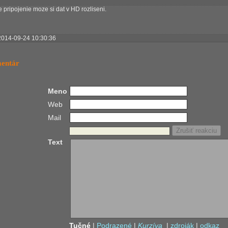
 pripojenie moze si dat v HD rozliseni.
2014-09-24 10:30:36
mentár
Meno
Web
Mail
Text
Tučné
|
Podrazené
|
Kurzíva
|
zdroják
|
odkaz