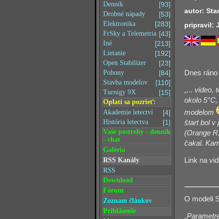
Denník
[93]
autor: Sta
Drobné nápady
[53]
Elektronika
[283]
pripravil:
FrSky a Telemetria
[43]
Iné
[213]
Lietanie
[192]
Open Stabilizer
[23]
Dnes ráno 
Pohony
[84]
Stavba modelov
[110]
„
... video,
Turnigy 9X
[15]
okolo 5°C,
Oplatí sa pozrieť:
modelom
Akademie letectví
[4]
História letectva
[1]
štart bol 
Vaše postrehy - denník
(Orange RX
- chat
čakal. Kam
Galéria
Link na vi
RSS Kanály
RSS
Download
Fórum
O modeli S
Zoznam článkov
Prihlásenie
„
Parametr