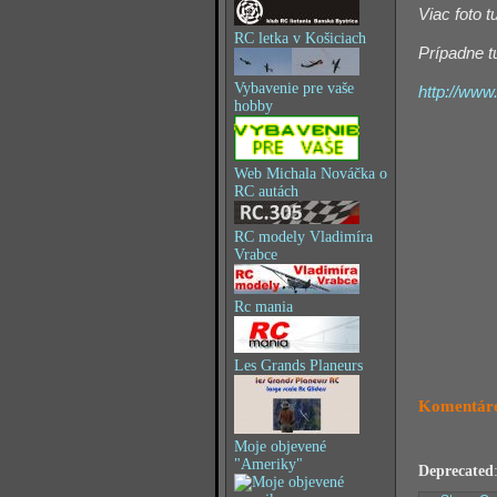
Viac foto t
RC letka v Košiciach
Prípadne t
Vybavenie pre vaše
http://www
hobby
Web Michala Nováčka o
RC autách
RC modely Vladimíra
Vrabce
Rc mania
Les Grands Planeurs
Komentáre
Moje objevené
"Ameriky"
Deprecated