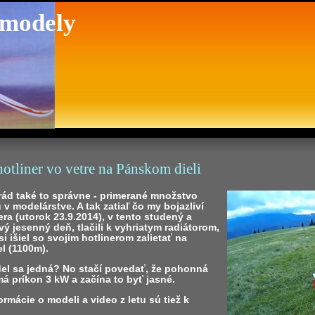
 modely
otliner vo vetre na Pánskom dieli
rád také to správne - primerané množstvo
 v modelárstve. A tak zatiaľ čo my bojazliví
ra (utorok 23.9.2014), v tento studený a
vý jesenný deň, tlačili k vyhriatym radiátorom,
si išiel so svojim hotlinerom zalietať na
l (1100m).
el sa jedná? No stačí povedať, že pohonná
á príkon 3 kW a začína to byť jasné.
formácie o modeli a video z letu sú tiež k