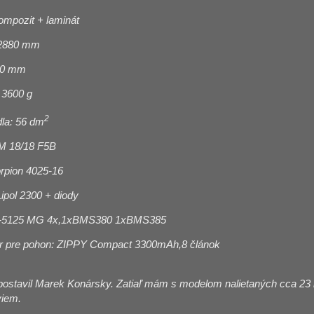
kompozit + laminát
 2880 mm
90 mm
 3600 g
2
dla: 56 dm
FM 18/18 F5B
rpion 4025-16
ipol 2300 + diody
S-5125 MG 4x,1xBMS380 1xBMS385
r pre pohon: ZIPPY Compact 3300mAh,8 článok
postavil Marek Konársky. Zatiaľ mám s modelom nalietaných cca 23 h
viem.