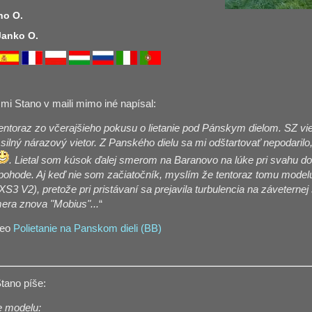
no O.
 Janko O.
mi Stano v maili mimo iné napísal:
 tentoraz zo včerajšieho pokusu o lietanie pod Pánskym dielom. SZ vi
 silný nárazový vietor. Z Panského dielu sa mi odštartovať nepodarilo
. Lietal som kúsok ďalej smerom na Baranovo na lúke pri svahu do 
v pohode. Aj keď nie som začiatočník, myslím že tentoraz tomu modelu 
S3 V2), pretože pri pristávaní sa prejavila turbulencia na záveternej
era znova "Mobius"...
“
deo
Polietanie na Panskom dieli (BB)
tano píše:
e modelu: