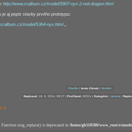
u:
http://www.rcalbum.cz/model/5907-nyx-2-red-dragon.html
u je aj popis stavby prvého prototypu:
.rcalbum.cz/model/5364-nyx.html
„
<Staršie
|
tento článok
|
Novšie>
Napísané:
24. 9. 2014, 09:27 |
Prečítané:
6202x |
Kategórie:
Lietanie
|
Napísa
: 1
: Function ereg_replace() is deprecated in
/home/gh118500/www_root/rcmodel