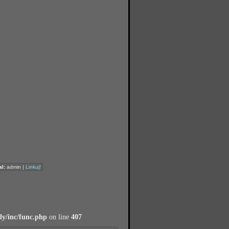
l:
admin |
Linkuj!
y/inc/func.php
on line
407