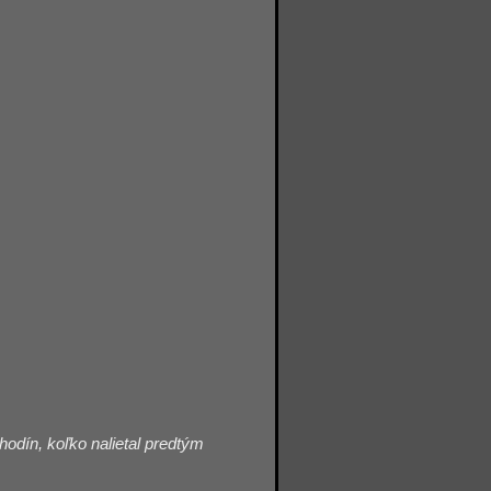
odín, koľko nalietal predtým