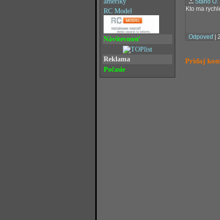
.:.
Stano O.
Kto ma rychle
RC Model
Odpoveď
| 
Návštevnosť
Reklama
Pridaj ko
Počasie