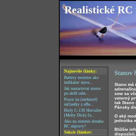
Realistické RC
Najnovšie články:
Stanov h
Battery monitor ako
indikátor stavu...
Stano má 
Jak nastartovat motor
adrenalínu
sme sa vče
po delší odst...
veterný pr
Pozor na (niektoré)
tak Stano 
súčiastky z eBa...
Pánsky die
Biely C-130 Hercules
(Moby Dick) ča...
O aký mod
jednotka m
Ako na zistenie dosahu
RC súpravy?
Bližšie in
Sekcie článkov:
dispozícii.