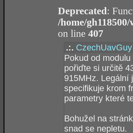
Deprecated
: Func
/home/gh118500/
on line
407
.:.
CzechUavGuy
Pokud od modulu
pořiďte si určitě 
915MHz. Legální 
specifikuje krom 
parametry které te
Bohužel na strán
snad se nepletu.