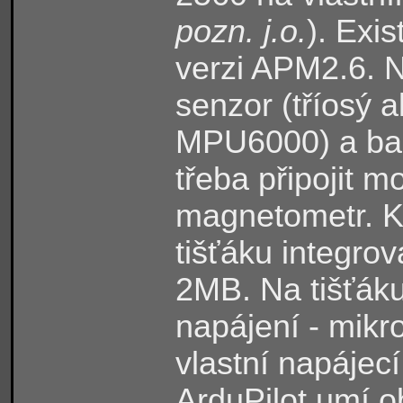
pozn. j.o.
). Exis
verzi APM2.6. 
senzor (tříosý 
MPU6000) a bar
třeba připojit m
magnetometr. K
tišťáku integrov
2MB. Na tišťáku 
napájení - mikr
vlastní napájec
ArduPilot umí ob