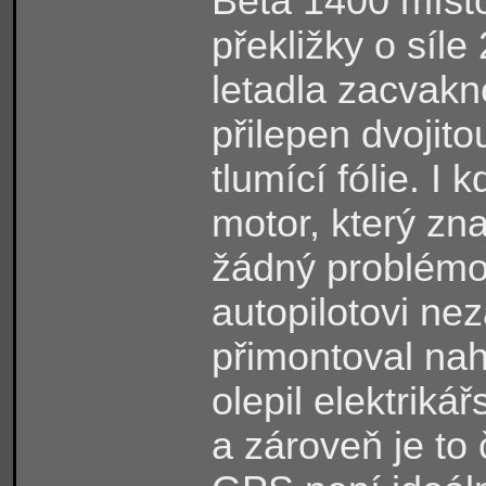
Beta 1400 místo
překližky o síl
letadla zacvakne
přilepen dvojito
tlumící fólie. I
motor, který zna
žádný problémov
autopilotovi n
přimontoval nah
olepil elektriká
a zároveň je t