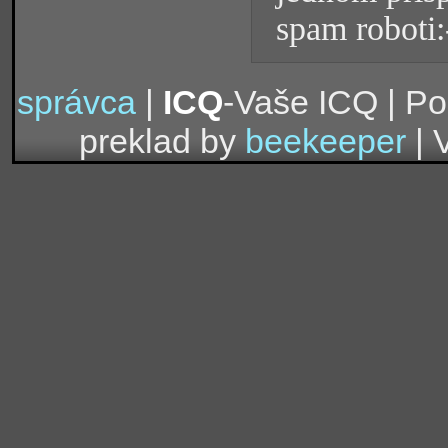
spam roboti:
správca
|
ICQ
-Vaše ICQ | P
preklad by
beekeeper
| 