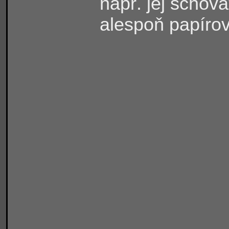
např. jej schov
alespoň papíro