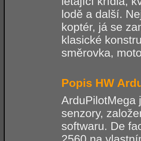
létající křídla, 
lodě a další. Ne
koptér, já se za
klasické konstr
směrovka, moto
Popis HW Ardu
ArduPilotMega j
senzory, založ
softwaru. De fa
2560 na vlastní