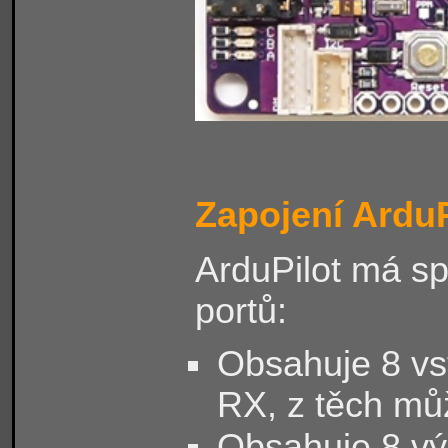
Zapojení ArduP
ArduPilot má sp
portů:
Obsahuje 8 vst
RX, z těch můž
Obsahuje 8 vý