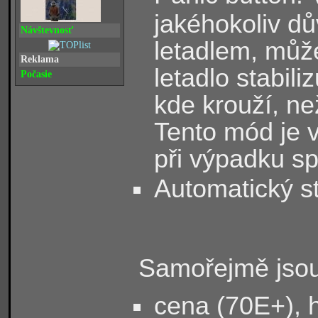
jakéhokoliv dů
Návštevnosť
letadlem, může
Reklama
letadlo stabili
Počasie
kde krouží, než
Tento mód je v
při výpadku sp
Automatický st
Samořejmě jsou
cena (70E+), 