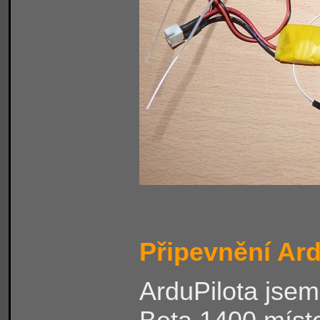
Připevnění Ard
ArduPilota jsem