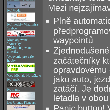
Mezi nejzajímav
RC Model
Plně automatic
RC modely Vladimíra
předprogramo
Vrabce
waypointů
Moje objevené
"Ameriky"
Zjednodušené 
Vybavenie pre vaše
začátečníky kt
hobby
opravdovému o
Web Michala Nováčka o
jako auto, jezd
RC autách
zatáčí. Je do
Rc mania
letadla v obo
Les Grands Planeurs
Panic button! 