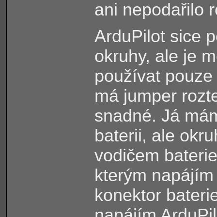
ani nepodařilo 
ArduPilot sice 
okruhy, ale je 
používat pouze 
má jumper rozte
snadné. Já mám
baterii, ale ok
vodičem bateri
kterým napájím 
konektor bateri
napájím ArduPil