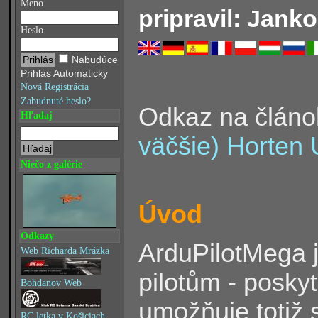
Meno
pripravil: Janko
Heslo
Nabudúce
Prihlás Automaticky
Nová Registrácia
Zabudnuté heslo?
Odkaz na člán
Hľadaj
väčšie) Horten
Niečo z galérie
Úvod
Odkazy
ArduPilotMega j
Web Richarda Mrázka
pilotům - poskytu
Bohdanov Web
umožňuje totiž 
RC letka v Košiciach