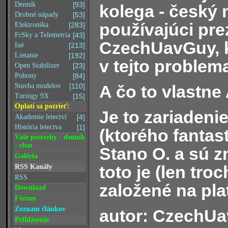
Denník
[93]
kolega - český 
Drobné nápady
[53]
používajúci pr
Elektronika
[283]
FrSky a Telemetria
[43]
CzechUavGuy, k
Iné
[213]
Lietanie
[192]
v tejto problem
Open Stabilizer
[23]
Pohony
[84]
A čo to vlastne
Stavba modelov
[110]
Turnigy 9X
[15]
Oplatí sa pozrieť:
Je to zariaden
Akademie letectví
[4]
História letectva
[1]
(ktorého fantas
Vaše postrehy - denník
- chat
Stano O. a sú 
Galéria
toto je (len tr
RSS Kanály
RSS
založené na pl
Download
Fórum
Zoznam článkov
autor: CzechU
Prihlásenie