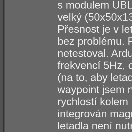
s modulem UBL
velký (50x50x1
Přesnost je v l
bez problému. P
netestoval. Ardu
frekvencí 5Hz, 
(na to, aby leta
waypoint jsem na
rychlostí kolem
integrován mag
letadla není nu