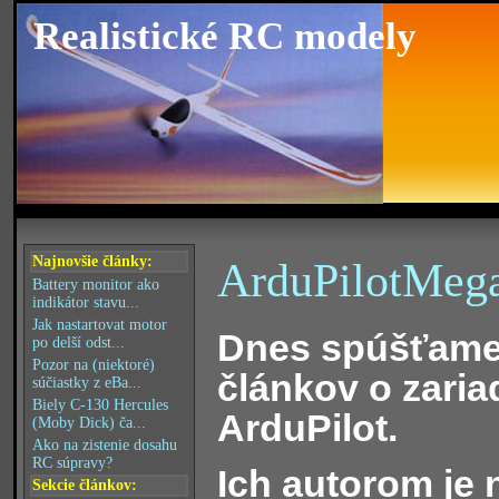
Realistické RC modely
Najnovšie články:
ArduPilotMega
Battery monitor ako
indikátor stavu...
Jak nastartovat motor
Dnes spúšťame
po delší odst...
Pozor na (niektoré)
článkov o zaria
súčiastky z eBa...
Biely C-130 Hercules
ArduPilot.
(Moby Dick) ča...
Ako na zistenie dosahu
RC súpravy?
Ich autorom je 
Sekcie článkov: