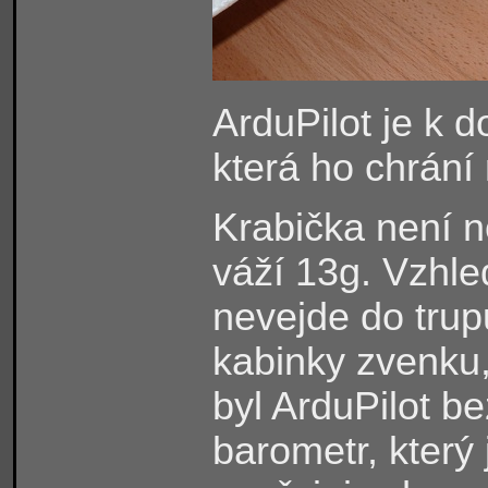
ArduPilot je k d
která ho chrání
Krabička není ne
váží 13g. Vzhle
nevejde do trupu
kabinky zvenku
byl ArduPilot be
barometr, který 