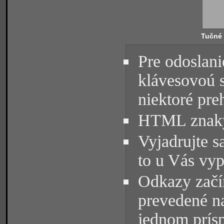
Tučné
Pre odoslani
klávesovoú 
niektoré pre
HTML znaky 
Vyjadrujte s
to u Vás vyp
Odkazy začín
prevedené na
jednom prísp