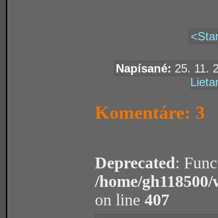
<Star
Napísané:
25. 11. 
Lieta
Komentáre: 3
Deprecated
: Func
/home/gh118500/
on line
407