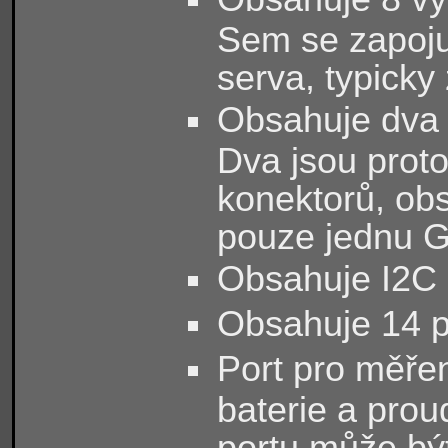
Sem se zapojuj
serva, typicky
Obsahuje dva 
Dva jsou proto
konektorů, ob
pouze jednu 
Obsahuje I2C 
Obsahuje 14 p
Port pro měřen
baterie a pro
portu může být