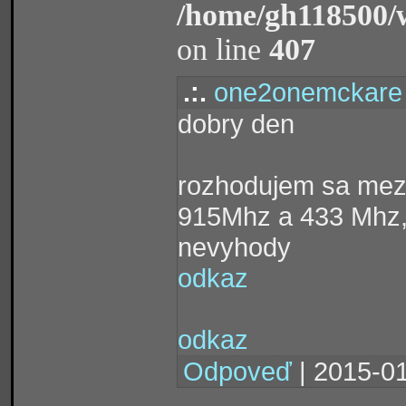
/home/gh118500/
on line
407
.:.
one2onemckare
dobry den
rozhodujem sa mezi
915Mhz a 433 Mhz, 
nevyhody
odkaz
odkaz
Odpoveď
| 2015-01