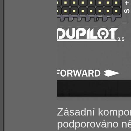
Zásadní kompon
podporováno něk