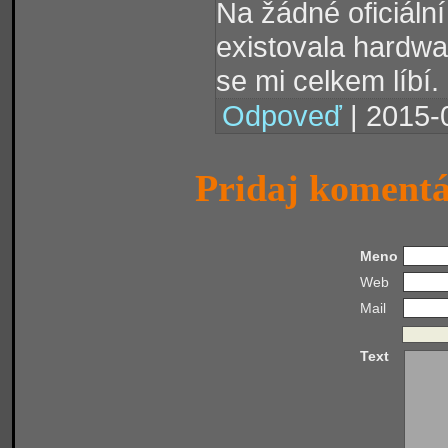
Na žádné oficiáln
existovala hardw
se mi celkem líbí.
Odpoveď
| 2015-
Pridaj koment
Meno
Web
Mail
Text