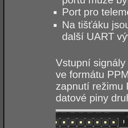
Port pro telem
Na tišťáku jso
další UART vý
Vstupní signály 
ve formátu PPM,
zapnutí režimu 
datové piny dru