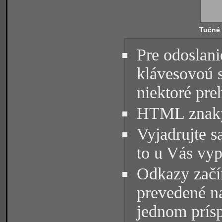
Tučné
Pre odoslani
klávesovoú 
niektoré pre
HTML znaky 
Vyjadrujte s
to u Vás vyp
Odkazy začín
prevedené na
jednom prísp