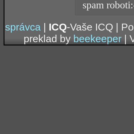
spam roboti:
správca
|
ICQ
-Vaše ICQ | P
preklad by
beekeeper
| 