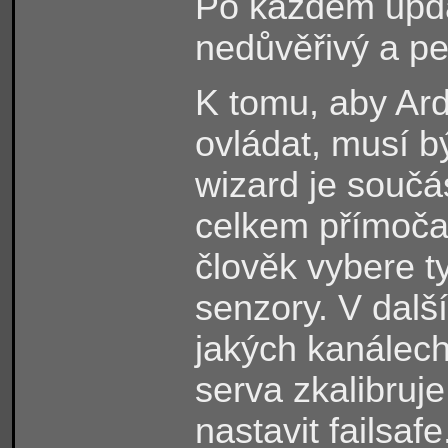
Po každém updat
nedůvěřivý a pe
K tomu, aby Ard
ovládat, musí b
wizard je součá
celkem přímočar
člověk vybere t
senzory. V dalš
jakých kanálech
serva zkalibruje
nastavit failsaf