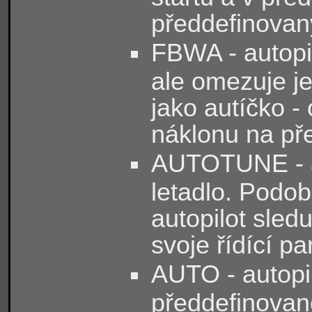
předdefinova
FBWA - autopil
ale omezuje j
jako autíčko -
náklonu na př
AUTOTUNE - au
letadlo. Podo
autopilot sled
svoje řídící pa
AUTO - autopil
předdefinovano