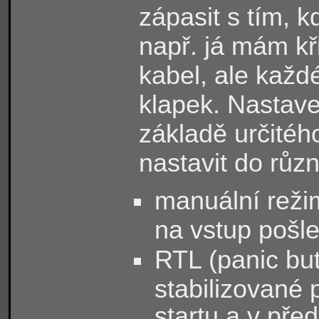
zápasit s tím, 
např. já mám kř
kabel, ale každ
klapek. Nastave
základě určitéh
nastavit do růz
manuální režim
na vstup pošle
RTL (panic but
stabilizované 
startu a v pře