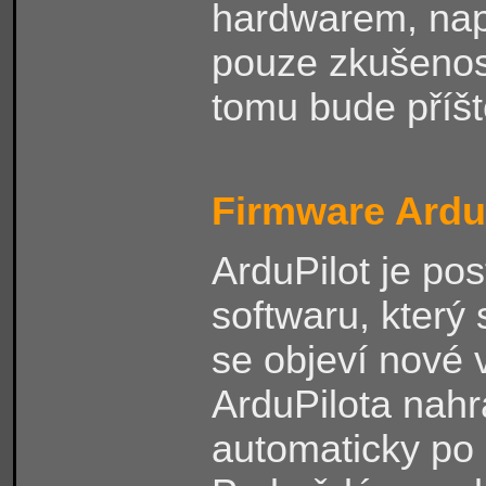
hardwarem, nap
pouze zkušenosti
tomu bude příšt
Firmware Ardu
ArduPilot je p
softwaru, který 
se objeví nové v
ArduPilota nahr
automaticky po