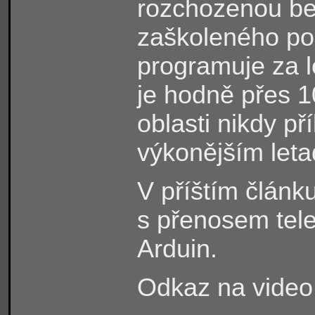
rozchozenou bez
zaškoleného pom
programuje za l
je hodně přes 1
oblasti nikdy př
výkonějším let
V příštím článk
s přenosem tel
Arduin.
Odkaz na video