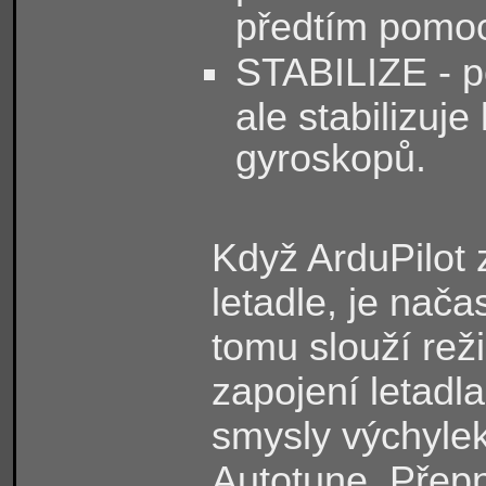
předtím pomoc
STABILIZE - p
ale stabilizuje 
gyroskopů.
Když ArduPilot 
letadle, je načas
tomu slouží r
zapojení letadl
smysly výchylek
Autotune. Přepn