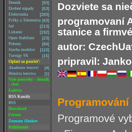
Denník
[93]
Dozviete sa nie
Drobné nápady
[53]
Elektronika
[283]
programovaní A
FrSky a Telemetria
[43]
Iné
[213]
stanice a firmvé
Lietanie
[192]
Open Stabilizer
[23]
autor: CzechU
Pohony
[84]
Stavba modelov
[110]
Turnigy 9X
[15]
pripravil: Janko
Oplatí sa pozrieť:
Akademie letectví
[4]
História letectva
[1]
Vaše postrehy - denník
- chat
Galéria
RSS Kanály
Programování 
RSS
Download
Programové vyb
Fórum
Zoznam článkov
Prihlásenie