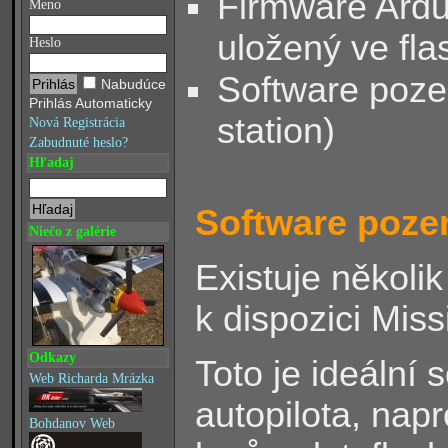
Firmware ArduP
Meno
uložený ve fla
Heslo
Software poze
Nabudúce
Prihlás Automaticky
station)
Nová Registrácia
Zabudnuté heslo?
Hľadaj
Software poze
Niečo z galérie
Existuje několi
k dispozici Mis
Odkazy
Toto je ideální
Web Richarda Mrázka
autopilota, nap
Bohdanov Web