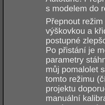
s modelem do r
Přepnout režim 
výškovkou a kři
postupné zlepšo
Po přistání je 
parametry stáhn
můj pomalolet s
tomto režimu (čí
projektu doporu
manuální kalibr