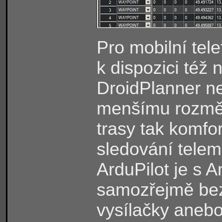
Pro mobilní tele
k dispozici též 
DroidPlanner n
menšímu rozměr
trasy tak komfor
sledování telemet
ArduPilot je s 
samozřejmě bezd
vysílačky anebo