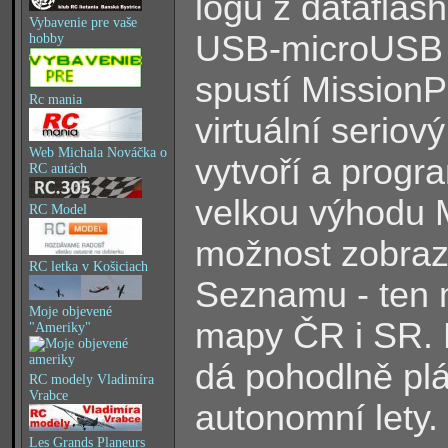
logů z dataflas
Vybavenie pre vaše
USB-microUSB s
hobby
spustí MissionP
Rc mania
virtuální seriov
Web Michala Nováčka o
vytvoří a prog
RC autách
velkou výhodu 
RC Model
možnost zobraz
RC letka v Košiciach
Seznamu - ten má
Moje objevené
mapy ČR i SR. D
"Ameriky"
dá pohodlně plá
RC modely Vladimíra
Vrabce
autonomní lety.
Les Grands Planeurs