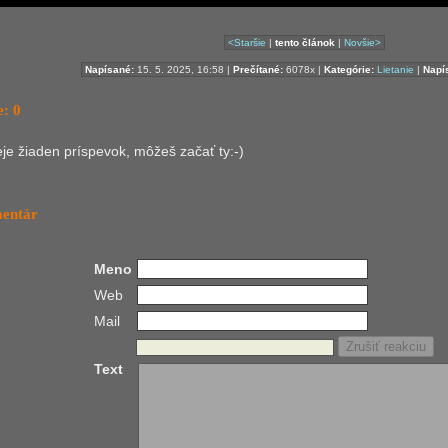
<Staršie
|
tento článok
|
Novšie>
Napísané:
15. 5. 2025, 16:58 |
Prečítané:
6078x |
Kategórie:
Lietanie
|
Napís
: 0
ieje žiaden príspevok, môžeš začať ty:-)
mentár
Meno
Web
Mail
Text