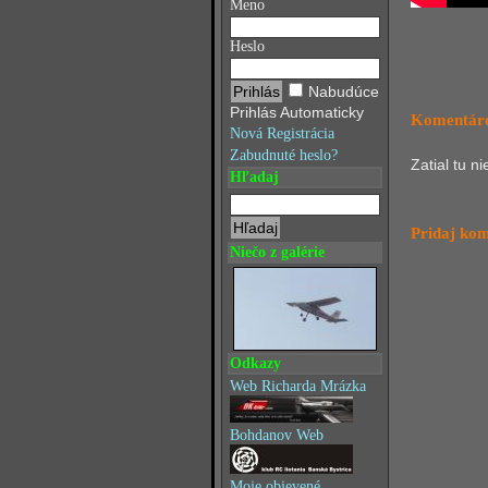
Meno
Heslo
Nabudúce
Prihlás Automaticky
Komentáre
Nová Registrácia
Zabudnuté heslo?
Zatial tu n
Hľadaj
Pridaj ko
Niečo z galérie
Odkazy
Web Richarda Mrázka
Bohdanov Web
Moje objevené