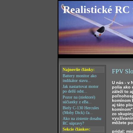
Realistické RC
Najnovšie články:
FPV Slo
Battery monitor ako
indikátor stavu...
U nás - v
Jak nastartovat motor
polia ako 
záleží to 
po delší odst...
poľnohospo
Pozor na (niektoré)
komínom b
súčiastky z eBa...
aj táto pl
Biely C-130 Hercules
komínom".
(Moby Dick) ča...
zo skupin
využívaním
Ako na zistenie dosahu
môžete poz
RC súpravy?
Sekcie článkov:
pridal: mi