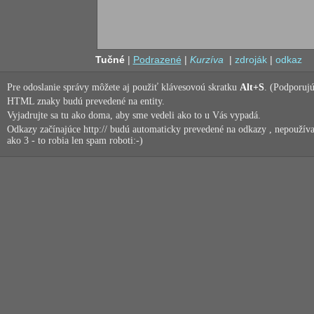
Tučné
|
Podrazené
|
Kurzíva
|
zdroják
|
odkaz
Pre odoslanie správy môžete aj použiť klávesovoú skratku
Alt+S
. (Podporujú
HTML znaky budú prevedené na entity.
Vyjadrujte sa tu ako doma, aby sme vedeli ako to u Vás vypadá.
Odkazy začínajúce http:// budú automaticky prevedené na odkazy , nepoužíva
ako 3 - to robia len spam roboti:-)