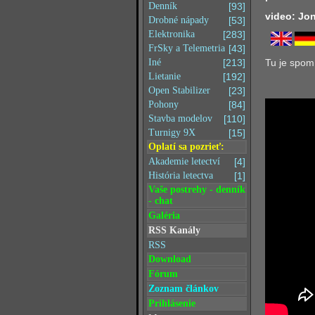
Denník
[93]
video: Jo
Drobné nápady
[53]
Elektronika
[283]
FrSky a Telemetria
[43]
Tu je spom
Iné
[213]
Lietanie
[192]
Open Stabilizer
[23]
Pohony
[84]
Stavba modelov
[110]
Turnigy 9X
[15]
Oplatí sa pozrieť:
Akademie letectví
[4]
História letectva
[1]
Vaše postrehy - denník
- chat
Galéria
RSS Kanály
RSS
Download
Fórum
Zoznam článkov
Prihlásenie