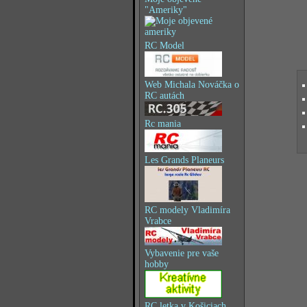
"Ameriky"
RC Model
Web Michala Nováčka o
RC autách
Rc mania
Les Grands Planeurs
RC modely Vladimíra
Vrabce
Vybavenie pre vaše
hobby
RC letka v Košiciach