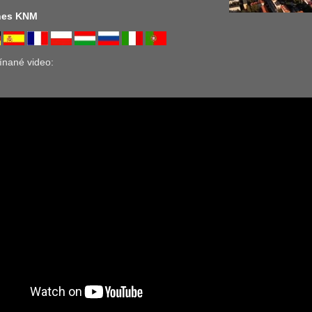
nes KNM
ínané video: