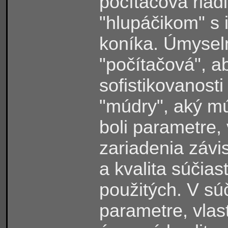
počítačová riad
"hlupáčikom" s 
koníka. Úmysel
"počítačová", 
sofistikovanosti
"múdry", aký múd
boli parametre, 
zariadenia závi
a kvalita súčia
použitých. V sú
parametre, vlas