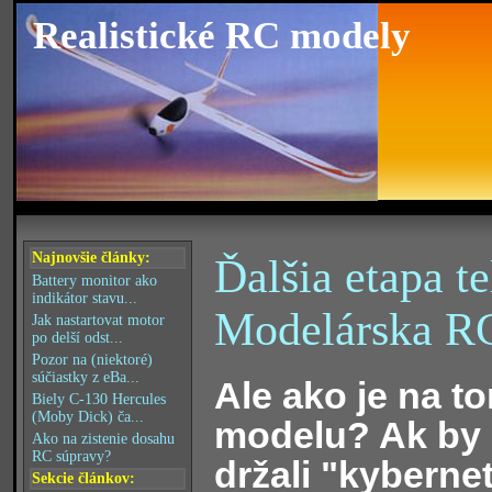
Realistické RC modely
Najnovšie články:
Ďalšia etapa t
Battery monitor ako
indikátor stavu...
Modelárska RC
Jak nastartovat motor
po delší odst...
Pozor na (niektoré)
súčiastky z eBa...
Ale ako je na t
Biely C-130 Hercules
(Moby Dick) ča...
modelu? Ak by
Ako na zistenie dosahu
RC súpravy?
držali "kybernet
Sekcie článkov: