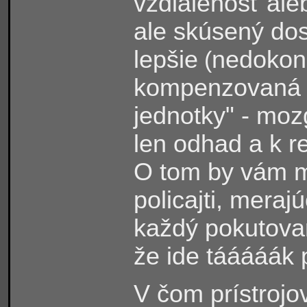
vzdialenosť ale
ale skúsený dos
lepšie
nedokona
(
kompenzovaná d
jednotky" - mo
len odhad a k r
O tom by vám m
policajti, meraj
každý pokutovan
že ide tááááák 
V čom prístrojo