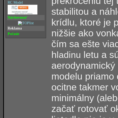
prekročeniu tej
RC Model
stabilitou a ná
Návštevnosť
krídlu, ktoré je
Reklama
nižšie ako vonka
Počasie
čím sa ešte vi
h
letu a s
ladinu
aerodynamický 
modelu priamo d
ocitne takmer v
minimálny
aleb
(
začať rotovať ok