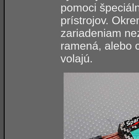
pomoci špeciál
prístrojov. Okr
zariadeniam nez
ramená, alebo c
volajú.