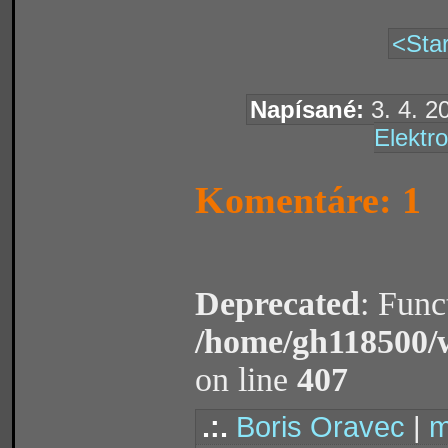
<Star
Napísané:
3. 4. 2
Elektro
Komentáre: 1
Deprecated
: Func
/home/gh118500/
on line
407
.:.
Boris Oravec
|
m