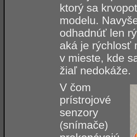
ktorý sa krvopo
modelu. Navyše,
odhadnúť len rý
aká je rýchlos
v mieste, kde s
žiaľ nedokáže.
V čom
prístrojové
senzory
snímače
(
)