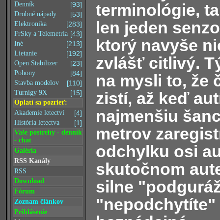
terminológie, ta
Denník
[93]
Drobné nápady
[53]
len jeden senzor
Elektronika
[283]
FrSky a Telemetria
[43]
ktorý navyše nie
Iné
[213]
Lietanie
[192]
zvlášť citlivý.
Open Stabilizer
[23]
Pohony
[84]
na mysli to, že 
Stavba modelov
[110]
zistí, až keď a
Turnigy 9X
[15]
Oplatí sa pozrieť:
najmenšiu šanc
Akademie letectví
[4]
História letectva
[1]
metrov zaregist
Vaše postrehy - denník
- chat
odchylku osi au
Galéria
RSS Kanály
skutočnom aute 
RSS
silne "podgurá
Download
Fórum
"nepodchytíte" 
Zoznam článkov
Prihlásenie