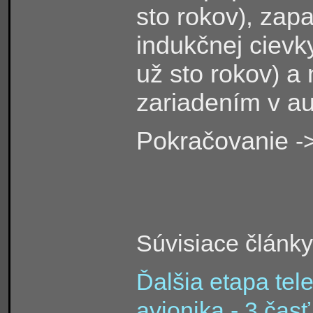
sto rokov
, zap
)
indukčnej cievk
už sto rokov
a 
)
zariadením v au
Pokračovanie
-
Súvisiace článk
Ďalšia etapa te
avionika - 3.časť