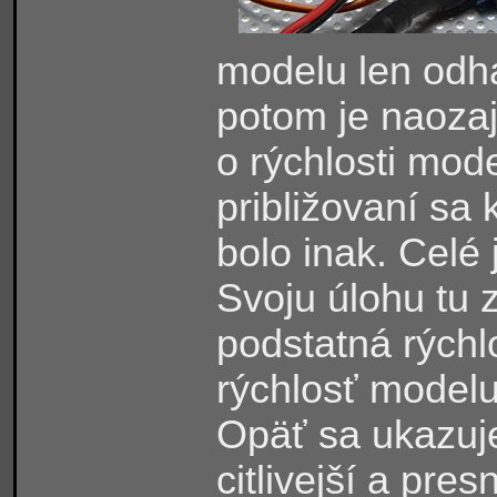
modelu len odha
potom je naozaj
o rýchlosti mod
približovaní sa k
bolo inak. Celé j
Svoju úlohu tu z
podstatná rýchl
rýchlosť model
Opäť sa ukazuje
citlivejší a pre