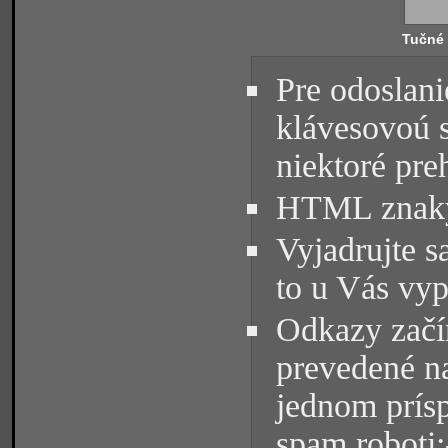
Tučné
Pre odoslani
klávesovoú 
niektoré pre
HTML znaky 
Vyjadrujte s
to u Vás vyp
Odkazy začín
prevedené na
jednom prísp
spam roboti: