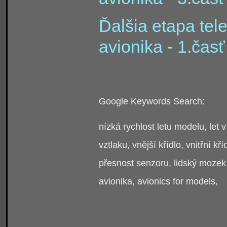
Ďalšia etapa te
avionika - 1.časť
Google Keywords Search:
nízká rychlost letu modelu, let 
vztlaku, vnější křídlo, vnitřní kř
přesnost senzoru, lidský mozek,
avionika, avionics for models,