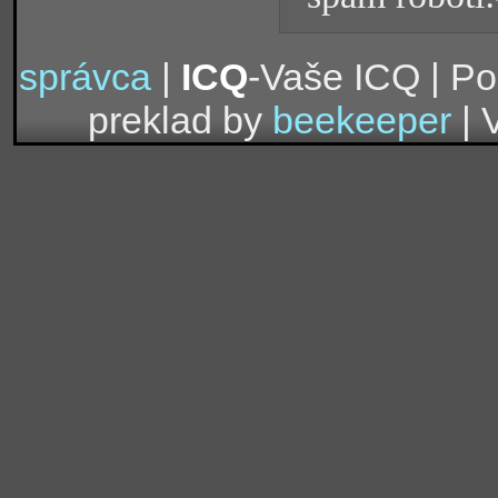
správca
|
ICQ
-Vaše ICQ | P
preklad by
beekeeper
| 