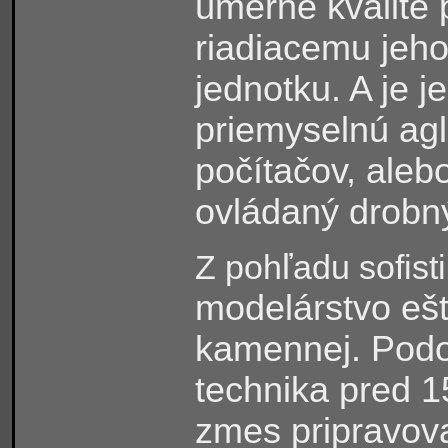
úmerné kvalite
riadiacemu jeh
jednotku. A je j
priemyselnú ag
počítačov, aleb
ovládaný drobn
ľ
Z poh
adu sofist
modelárstvo eš
kamennej. Podo
technika pred 15
zmes pripravov