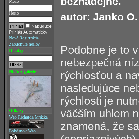
beznádejné.
Meno
autor: Janko O.
Heslo
Nabudúce
Prihlás Automaticky
Nová Registrácia
Zabudnuté heslo?
Podobne je to v 
Hľadaj
nebezpečná nízk
rýchlosťou a na
Niečo z galérie
nasledujúce neb
rýchlosti je nut
väčším uhlom n
Odkazy
Web Richarda Mrázka
znamená, že sa
Bohdanov Web
nepriaznivých
(
)