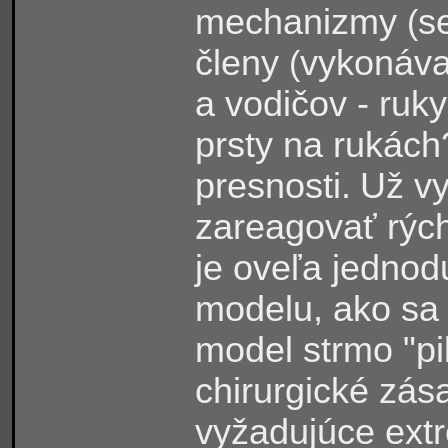
mechanizmy
s
(
členy
vykonáva
(
a vodičov - ruk
prsty na rukách
presnosti.
Už vy
zareagovať rých
je oveľa jedno
modelu, ako sa 
model strmo "pi
chirurgické zá
vyžadujúce extr