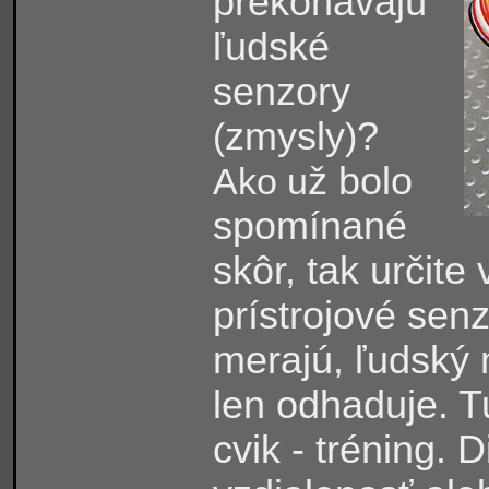
prekonávajú
ľudské
senzory
zmysly
?
(
)
ž bolo
Ako u
spomínané
skôr, tak určite 
prístrojové senz
merajú, ľudský
len odhaduje. T
cvik - tréning.