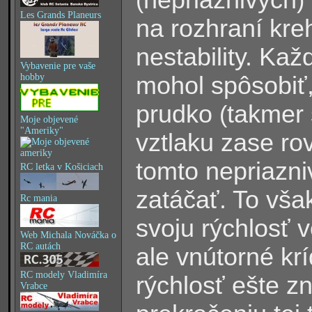
Les Grands Planeurs
na rozhraní kreh
nestability. Kaž
Vybavenie pre vaše
mohol spôsobiť,
hobby
prudko
takmer
(
Moje objevené
"Ameriky"
vztlaku zase ro
tomto nepriazni
RC letka v Košiciach
zatáčať. To vša
Rc mania
svoju rýchlosť 
Web Michala Nováčka o
RC autách
ale vnútorné krí
RC modely Vladimíra
rýchlosť ešte zn
Vrabce