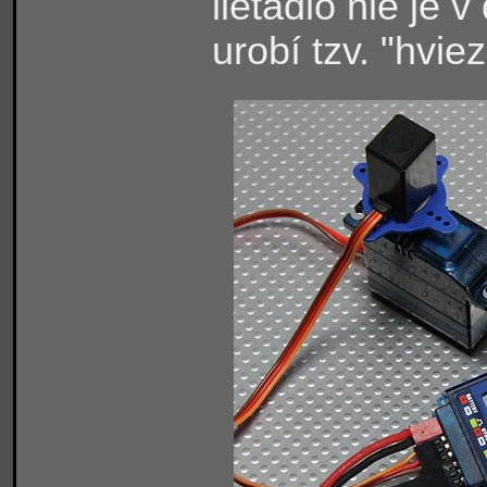
lietadlo nie je
urobí tzv. "hvie