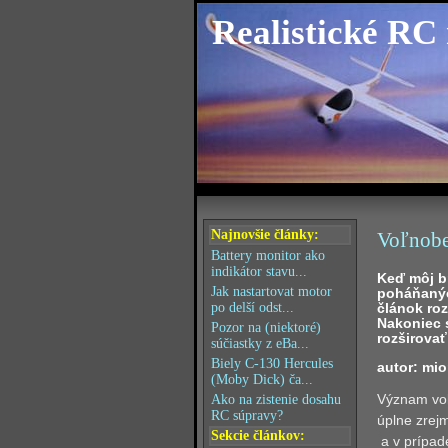
Realistické RC
Najnovšie články:
Voľnobe
Battery monitor ako
indikátor stavu...
Keď môj b
Jak nastartovat motor
poháňanýc
článok ro
po delší odst...
Nakoniec 
Pozor na (niektoré)
rozširova
súčiastky z eBa...
Biely C-130 Hercules
autor: mio
(Moby Dick) ča...
Význam vo
Ako na zistenie dosahu
RC súpravy?
úplne zrejm
Sekcie článkov:
a v prípad