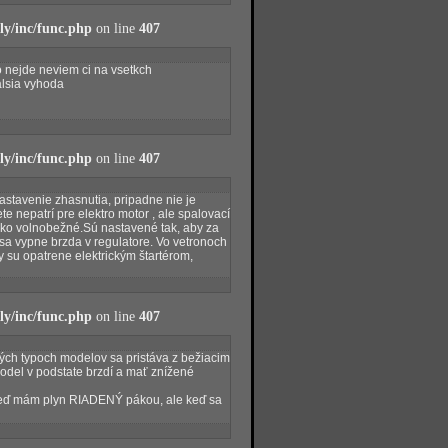
y/inc/func.php
on line
407
o nejde neviem ci na vsetkch
alsia vyhoda
y/inc/func.php
on line
407
astavenie zhasnutia, pripadne nie je
e nepatrí pre elektro motor , ale spalovací
 ako volnobežné.Sú nastavené tak, aby za
sa vypne brzda v regulatore. Vo vetronoch
y su opatrene elektrickým štartérom,
y/inc/func.php
on line
407
orých typoch modelov sa pristáva z bežiacim
model v podstate brzdí a mať znížené
keď mám plyn RIADENÝ pákou, ale keď sa