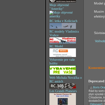
Model 
Moje objevené
"Ameriky"
Musím e
efektný
RC letka v Košiciach
RC modely Vladimíra
Súvisia
Vrabce
Voľnob
RC Model
Vybavenie pre vaše
hobby
Komentáre
Web Michala Nováčka o
Deprecated
RC autách
.:.
Boris Or
Les Grands Planeurs
Rád by som u
plyn vysoké s
Chladenie, k
dostatočne d
Odpoveď
| 