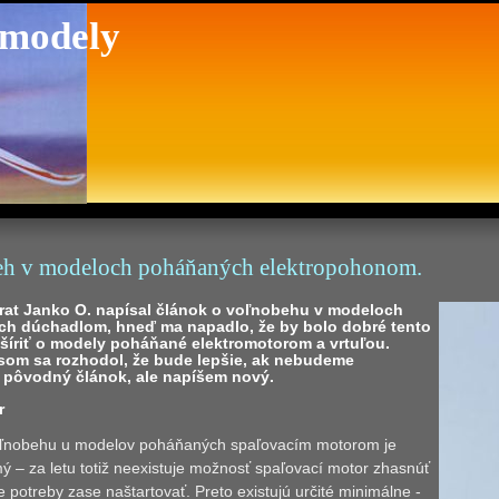
 modely
h v modeloch poháňaných elektropohonom.
rat Janko O. napísal článok o voľnobehu v modeloch
h dúchadlom, hneď ma napadlo, že by bolo dobré tento
zšíriť o modely poháňané elektromotorom a vrtuľou.
som sa rozhodol, že bude lepšie, ak nebudeme
ť pôvodný článok, ale napíšem nový.
r
ľnobehu u modelov poháňaných spaľovacím motorom je
ý – za letu totiž neexistuje možnosť spaľovací motor zhasnúť
e potreby zase naštartovať. Preto existujú určité minimálne -