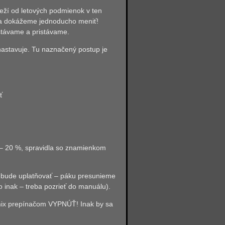
eží od letových podmienok v ten
dsa dokážeme jednoducho meniť!
stávame a pristávame.
 nastavuje. Tu naznačený postup je
ť
 – 20 %, spravidla so znamienkom
ix bude uplatňovať – páku presunieme
to inak – treba pozrieť do manuálu).
 mix prepínačom VYPNÚŤ! Inak by sa