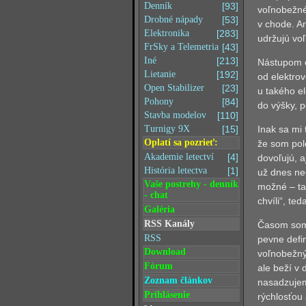
Denník
[93]
voľnobežné 
Drobné nápady
[53]
v chode. A
Elektronika
[283]
udržujú vo
FrSky a Telemetria
[43]
Iné
[213]
Nástupom e
Lietanie
[192]
od elektrov
Open Stabilizer
[23]
u takého e
Pohony
[84]
do výšky, 
Stavba modelov
[110]
Inak sa mi 
Turnigy 9X
[15]
Oplatí sa pozrieť:
že som pole
Akademie letectví
[4]
dovoľujú, a
História letectva
[1]
už dnes nee
Vaše postrehy - denník
možné – ta
- chat
chvíli“, te
Galéria
RSS Kanály
Časom som 
RSS
pevne defi
Download
voľnobežný
Fórum
ale beží v 
Zoznam článkov
nasadzujem 
Prihlásenie
rýchlosťou 