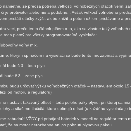
to namietne, že predsa potreba veľkosti
voľnobežných otáčok veľmi zál
 či je protivietor alebo nie a podobne... Avšak veľkosť voľnobehu pre
vom pristátí otáčky zvýšiť alebo znížiť a potom už len
pristávame a pri
adru veci, prečo tento článok píšem a to, ako sa vlastne taký voľnobeh
a teda platný pre všetky programovateľné vysielače:
ľubovoľný voľný mix.
rčíme, ktorým spínačom na vysielači sa bude tento mix zapínať a vypína
nál bude č.3 – teda plyn
ál bude č.3 – zase plyn
 mixu budú určovať výšku voľnobežných otáčok – nastavujem okolo 15
leží od motoru a regulátoru)
íme nastaviť takzvaný offset – teda polohu páky plynu, pri ktorej sa m
olohy a stlačíme tlačidlá, ktoré definujú offset (u každého vysielača je 
me zabudnúť VŽDY pri pripájaní bateriek v modeli na regulátor tento
tať, že sa motor nerozbehne ani po pohnutí plynovou pákou...