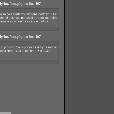
y/inc/func.php
on line
407
 sa tyka starterov tak treba podotknut ze
chodil peknych par akcii s obrimi modelmi.
 cena je zrovnatelna s cenou motora.
y/inc/func.php
on line
407
tí rýchlosť..." nuž počas zatáčky zásadne
álov k zemi. Bola to elektro EXTRA 300-