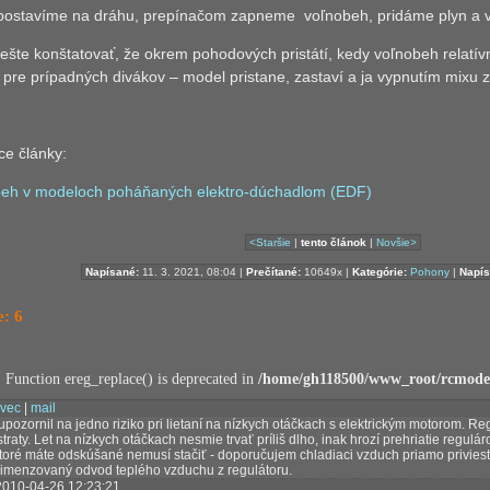
postavíme na dráhu, prepínačom zapneme
voľnobeh, pridáme plyn a 
šte konštatovať, že okrem pohodových pristátí, kedy voľnobeh relatívn
 pre prípadných divákov – model pristane, zastaví a ja vypnutím mixu z
ce
články:
eh v modeloch poháňaných elektro-dúchadlom (EDF)
<Staršie
|
tento článok
|
Novšie>
Napísané:
11. 3. 2021, 08:04 |
Prečítané:
10649x |
Kategórie:
Pohony
|
Napís
: 6
: Function ereg_replace() is deprecated in
/home/gh118500/www_root/rcmodel
avec
|
mail
pozornil na jedno riziko pri lietaní na nízkych otáčkach s elektrickým motorom. Re
traty. Let na nízkych otáčkach nesmie trvať príliš dlho, inak hrozí prehriatie reguláro
toré máte odskúšané nemusí stačiť - doporučujem chladiaci vzduch priamo priviesť
imenzovaný odvod teplého vzduchu z regulátoru.
2010-04-26 12:23:21