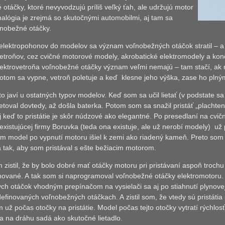
otáčky, ktoré nevyvodzujú príliš veľký ťah, ale udržujú motor
nalógia je zrejmá so skutočnými automobilmi, aj tam sa
ľnobežné otáčky.
lektropohonov do modelov sa význam voľnobežných otáčok stratil – a 
etroňov, cez cvičné motorové modely, akrobatické elektromodely a konči
lektrovetroňa voľnobežné otáčky význam veľmi nemajú – tam stačí, ak 
potom sa vypne, vetroň poletuje a keď
klesne jeho výška, zase ho pln
to javí u ostatných typov modelov. Keď som sa učil lietať (v podstate sa
toval dovtedy, až došla baterka. Potom som sa snažil pristáť „plachte
j keď to pristátie je skôr núdzové ako elegantné. Po presedlaní na cvi
xistujúcej firmy Boruvka (teda ona existuje, ale už nerobí modely)
už 
m model po vypnutí motoru išiel k zemi ako riadený kameň. Preto som s
da tak, aby som pristával s ešte bežiacim motorom.
zistil, že by bolo dobré mať otáčky motoru pri pristávaní aspoň troch
nované. A tak som si naprogramoval voľnobežné otáčky elektromotoru. 
ch otáčok vhodným prepínačom na vysielači sa aj po stiahnutí plynove
definovaných voľnobežných otáčkach. A zistil som, že vtedy sú pristáti
už počas otočky na pristátie. Model počas tejto otočky vytratí rýchlosť
a na dráhu sadá ako skutočné lietadlo.