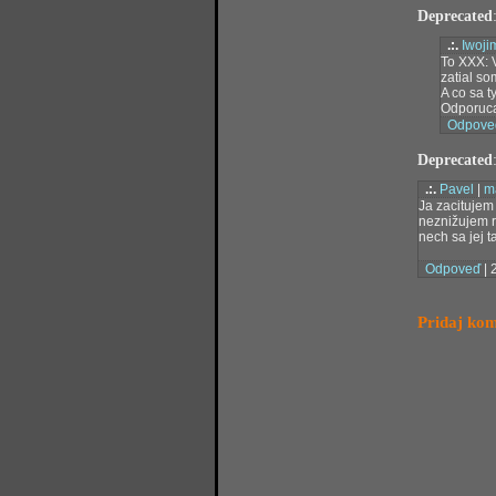
Deprecated
.:.
Iwoji
To XXX: V
zatial so
A co sa t
Odporuca
Odpove
Deprecated
.:.
Pavel
|
m
Ja zacitujem
neznižujem rý
nech sa jej 
Odpoveď
| 
Pridaj ko