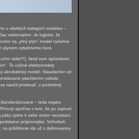
to u všetkých kategórií modelov –
ac elektrojetmi. Je logické, že
motor na „plný plyn“ model vytiahne
ým plynom vytiahneme hore.
 učím stále!!!), lietal som spôsobom,
ním“. To cvičné elektomodely
čný akrobatický model- Staudacher od
pristávanie plachtením nebolo
a naučil pristávať „v poslednej
u štandardizované – teda nejako
Princíp spočíva v tom, že po zapnutí
j páky úplne k sebe motor nezastaví,
a podstatne príjemnejšie. Voľnobeh
, na priblíženie ide už s definovanou