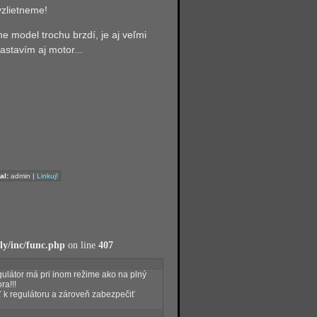
vzlietneme!
e model trochu brzdí, je aj veľmi
astavím aj motor...
al:
admin |
Linkuj!
y/inc/func.php
on line
407
gulátor má pri inom režime ako na plný
ra!!!
 k regulátoru a zároveň zabezpečiť