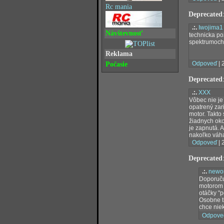
Rc mania
Deprecated
.:.
Iwojima1
Návštevnosť
technicka po
spektrumoch.
Reklama
Odpoveď
| 
Počasie
Deprecated
.:.
XXX
Vôbec nie je
opatrený zar
motor. Takto
žiadnych oko
je zapnutá. 
nakoľko váha
Odpoveď
| 
Deprecated
.:.
newo
Doporučuj
motorom -
otáčky "
Osobne t
chce nie
Odpove