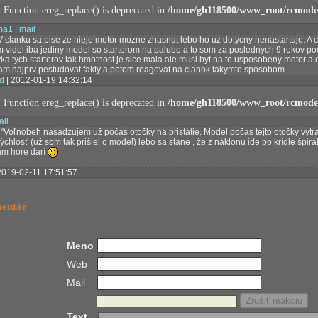
: Function ereg_replace() is deprecated in
/home/gh118500/www_root/rcmodel
ma1
|
mail
 clanku sa pise ze nieje motor mozne zhasnut lebo ho uz dotycny nenastartuje. A co
m videl iba jediny model so starterom na palube a to som za poslednych 9 rokov po
yka tych starterov tak hmotnost je sice mala ale musi byt na to usposobeny motor a
m najprv pestudovat fakty a potom reagovat na clanok takymto sposobom
ď
| 2012-01-19 14:32:14
: Function ereg_replace() is deprecated in
/home/gh118500/www_root/rcmodel
ail
 "Voľnobeh nasadzujem už počas otočky na pristátie. Model počas tejto otočky vytra
chlosť (už som tak prišiel o model) lebo sa stane , že z náklonu ide po krídle špir
tam hore darí
2019-02-11 17:51:57
mentár
Meno
Web
Mail
Text