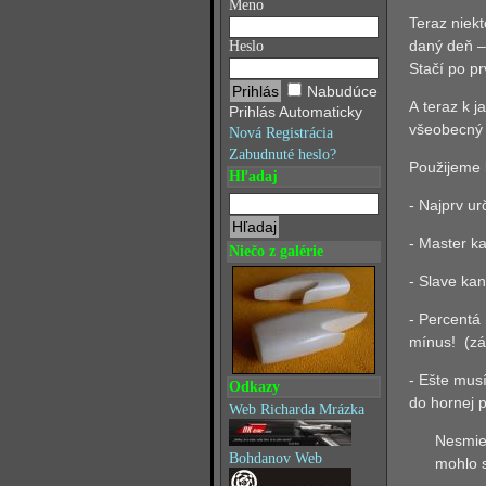
Meno
Teraz niek
daný deň –
Heslo
Stačí po pr
Nabudúce
A teraz k j
Prihlás Automaticky
všeobecný 
Nová Registrácia
Zabudnuté heslo?
Použijeme 
Hľadaj
- Najprv u
- Master ka
Niečo z galérie
- Slave kan
- Percentá
mínus!
(zá
- Ešte mus
Odkazy
do hornej p
Web Richarda Mrázka
Nesmie
Bohdanov Web
mohlo s