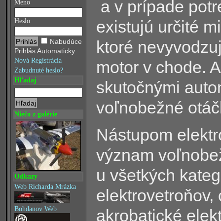
a v prípade potr
Meno
existujú určité 
Heslo
ktoré nevyvodzujú
Nabudúce
Prihlás Automaticky
Nová Registrácia
motor v chode. A
Zabudnuté heslo?
Hľadaj
skutočnými autom
voľnobežné otáč
Niečo z galérie
Nástupom elekt
význam voľnobežn
u všetkých kateg
Odkazy
Web Richarda Mrázka
elektrovetroňov,
Bohdanov Web
akrobatické elek