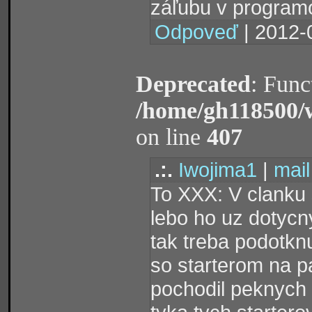
záľubu v program
Odpoveď
| 2012-
Deprecated
: Func
/home/gh118500/
on line
407
.:.
Iwojima1
|
mail
To XXX: V clanku 
lebo ho uz dotycny
tak treba podotknu
so starterom na p
pochodil peknych 