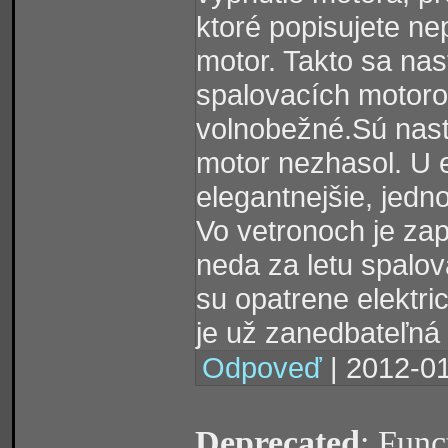
ktoré popisujete nep
motor. Takto sa nas
spalovacích motoro
volnobežné.Sú nast
motor nezhasol. U e
elegantnejšie, jedn
Vo vetronoch je zap
neda za letu spalov
su opatrene elektri
je už zanedbateľná
Odpoveď
| 2012-01
Deprecated
: Func