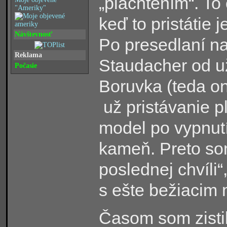
„plachtením“. To
"Ameriky"
keď to pristátie
Návštevnosť
Po presedlaní na
Reklama
Staudacher od už
Počasie
Boruvka (teda on
už pristávanie 
model po vypnutí
kameň. Preto som
poslednej chvíli“
s ešte bežiacim
Časom som zistil