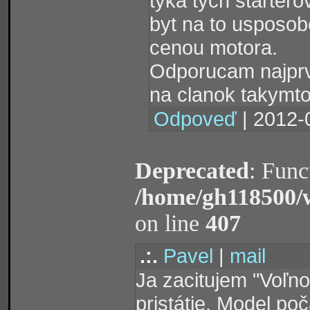
tyka tych startero
byt na to usposob
cenou motora.
Odporucam najprv
na clanok takymt
Odpoveď
| 2012-
Deprecated
: Func
/home/gh118500/
on line
407
.:.
Pavel
|
mail
Ja zacitujem "Voľn
pristátie. Model poč