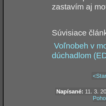
zastavím aj mot
Súvisiace
člán
Voľnobeh v mo
dúchadlom (E
<Star
Napísané:
11. 3. 2
Poho