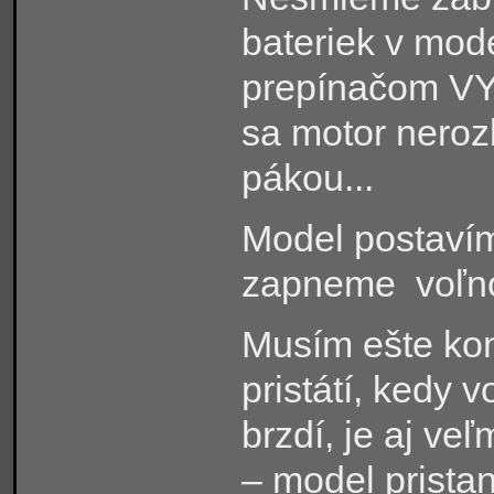
bateriek v mode
prepínačom VY
sa motor neroz
pákou...
Model postaví
zapneme
voľn
Musím ešte ko
pristátí, kedy 
brzdí, je aj ve
– model pristan