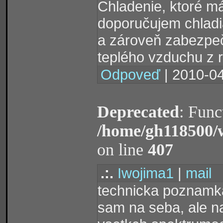
Chladenie, ktoré m
doporučujem chladia
a zároveň zabezpe
teplého vzduchu z r
Odpoveď
| 2010-04
Deprecated
: Func
/home/gh118500/
on line
407
.:.
Iwojima1
|
mail
technicka poznamka
sam na seba, ale na