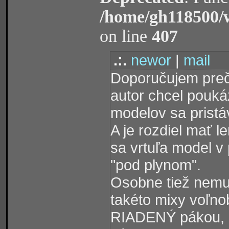
/home/gh118500/
on line
407
.:.
newor
|
mail
Doporučujem prečí
autor chcel poukáz
modelov sa pristá
A je rozdiel mať 
sa vrtuľa model v
"pod plynom".
Osobne tiež nemu
takéto mixy voľn
RIADENÝ pákou, a