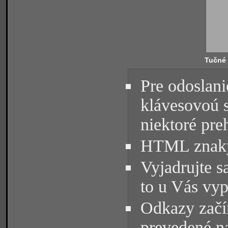
Tučné
Pre odoslani
klávesovoú 
niektoré pre
HTML znaky 
Vyjadrujte s
to u Vás vyp
Odkazy začín
prevedené na