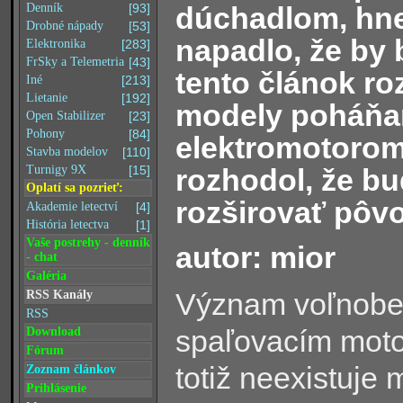
dúchadlom, hn
Denník
[93]
Drobné nápady
[53]
napadlo, že by 
Elektronika
[283]
FrSky a Telemetria
[43]
tento článok roz
Iné
[213]
Lietanie
[192]
modely poháňa
Open Stabilizer
[23]
Pohony
[84]
elektromotorom
Stavba modelov
[110]
rozhodol, že b
Turnigy 9X
[15]
Oplatí sa pozrieť:
rozširovať pôv
Akademie letectví
[4]
História letectva
[1]
Vaše postrehy - denník
autor: mior
- chat
Galéria
Význam voľnobe
RSS Kanály
RSS
spaľovacím motor
Download
Fórum
totiž neexistuje
Zoznam článkov
Prihlásenie