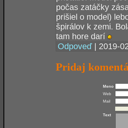
počas zatáčky zása
prišiel o model) leb
špirálov k zemi. Bo
tam hore darí
Odpoveď
| 2019-02
Pridaj koment
Meno
Web
Mail
Text