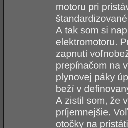
motoru pri prist
štandardizované
A tak som si na
elektromotoru. P
zapnutí voľnobe
prepínačom na vy
plynovej páky úp
beží v definova
A zistil som, že 
príjemnejšie. V
otočky na pristát