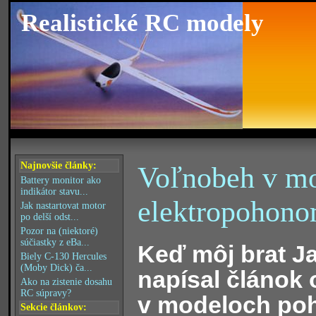
Realistické RC modely
Najnovšie články:
Voľnobeh v m
Battery monitor ako
indikátor stavu...
elektropohono
Jak nastartovat motor
po delší odst...
Pozor na (niektoré)
súčiastky z eBa...
Keď môj brat J
Biely C-130 Hercules
(Moby Dick) ča...
napísal článok
Ako na zistenie dosahu
RC súpravy?
v modeloch po
Sekcie článkov: