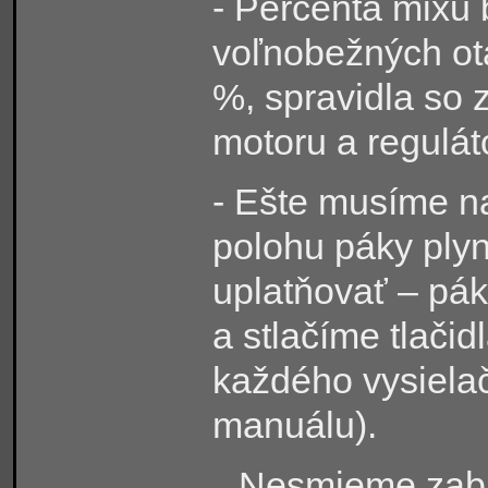
- Percentá mixu
voľnobežných ot
%, spravidla so
motoru a regulát
- Ešte musíme na
polohu páky plyn
uplatňovať – pá
a stlačíme tlačidl
každého vysielač
manuálu).
Nesmieme zabu