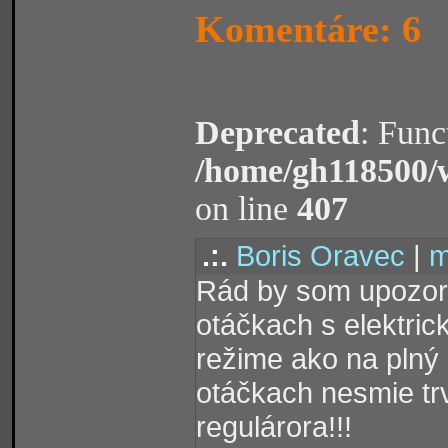
Komentáre: 6
Deprecated
: Func
/home/gh118500/
on line
407
.:.
Boris Oravec
|
m
Rád by som upozorni
otáčkach s elektri
režime ako na plný 
otáčkach nesmie trva
regulárora!!!