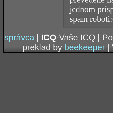
jednom prísp
spam roboti:
správca
|
ICQ
-Vaše ICQ | P
preklad by
beekeeper
| 