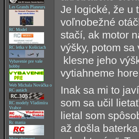
Je logické, že u
Les Grands Planeurs
voľnobežné otáč
RC Model
stačí, ak motor 
výšky, potom sa 
RC letka v Košiciach
klesne jeho výš
Vybavenie pre vaše
hobby
vytiahneme hore
Web Michala Nováčka o
Inak sa mi to ja
RC autách
som sa učil lietať
RC modely Vladimíra
Vrabce
lietal som spôso
Rc mania
až došla baterka
Moje objevené