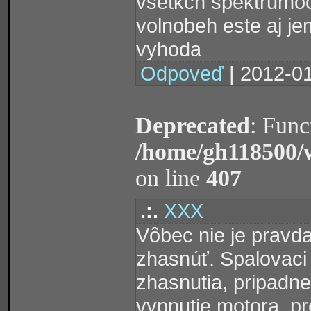
vsetkch spektrumoch
volnobeh este aj je
vyhoda
Odpoveď
| 2012-01
Deprecated
: Func
/home/gh118500/
on line
407
.:.
XXX
Vôbec nie je pravda
zhasnúť. Spalovaci
zhasnutia, pripadne
vypnutie motora, pr