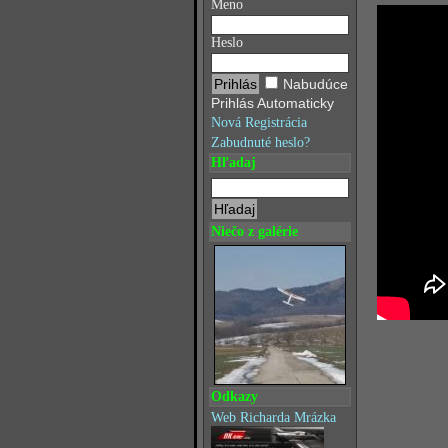
Meno
Heslo
Nabudúce
Prihlás Automaticky
Nová Registrácia
Zabudnuté heslo?
Hľadaj
Niečo z galérie
Odkazy
Web Richarda Mrázka