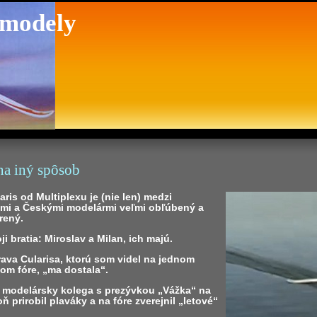
 modely
na iný spôsob
aris od Multiplexu je (nie len) medzi
mi a Českými modelármi veľmi obľúbený a
rený.
ji bratia: Miroslav a Milan, ich majú.
ava Cularisa, ktorú som videl na jednom
om fóre, „ma dostala“.
 modelársky kolega s prezývkou „Vážka“ na
oň prirobil plaváky a na fóre zverejnil „letové“