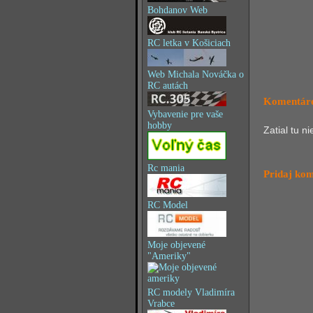
Bohdanov Web
RC letka v Košiciach
Web Michala Nováčka o
RC autách
Komentáre
Vybavenie pre vaše
hobby
Zatial tu n
Rc mania
Pridaj ko
RC Model
Moje objevené
"Ameriky"
RC modely Vladimíra
Vrabce