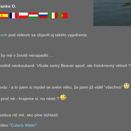
 Janko O.
roch
pod videom sa objavili aj takéto vyjadrenia:
 by mě v životě nenapadlo ...
hodně neokoukaně. Všude samý Beaver apod, ale čistokrevný větroň ?
avdu - a to jsem si myslel ve svém věku, že jsem již viděl "všechno"
.
 proč né - hrajeme si, no nééé ?
“
táva nič iné, ako plne súhlasiť.
ideo "
Cularis Water
"