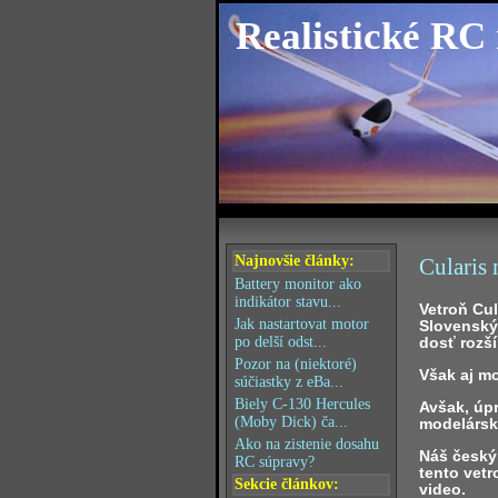
Realistické RC
Najnovšie články:
Cularis 
Battery monitor ako
indikátor stavu...
Vetroň Cul
Jak nastartovat motor
Slovenský
dosť rozší
po delší odst...
Pozor na (niektoré)
Však aj mo
súčiastky z eBa...
Biely C-130 Hercules
Avšak, úpr
(Moby Dick) ča...
modelársk
Ako na zistenie dosahu
Náš český
RC súpravy?
tento vetr
Sekcie článkov:
video.