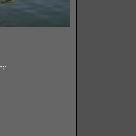
??“
..