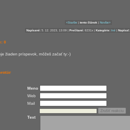
<Staršie
|
tento článok
|
Novšie>
Napísané:
5. 12. 2023, 13:09 |
Prečítané:
6231x |
Kategórie:
Iné
|
Napísal:
: 0
ieje žiaden príspevok, môžeš začať ty:-)
mentár
Meno
Web
Mail
Text