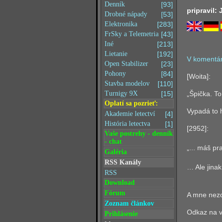
Denník
[93]
pripravil:
Drobné nápady
[53]
Elektronika
[283]
FrSky a Telemetria
[43]
Iné
[213]
Lietanie
[192]
V komentá
Open Stabilizer
[23]
Pohony
[84]
[Woita]:
Stavba modelov
[110]
„Špička. To
Turnigy 9X
[15]
Oplatí sa pozrieť:
Vypadá to 
Akademie letectví
[4]
História letectva
[1]
[2952]:
Vaše postrehy - denník
- chat
„... máš pr
Galéria
RSS Kanály
… Ale jinak
RSS
Download
Fórum
A mne nezos
Zoznam článkov
Odkaz na v
Prihlásenie