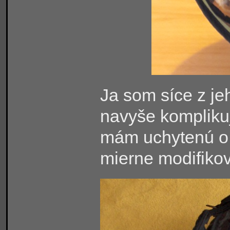
Ja som síce z je
navyše komplikuj
mám uchytenú o d
mierne modifikov