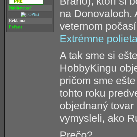
Braňo), ktorí si b
Návštevnosť
na Donovaloch. A
Reklama
veternom počasí
Počasie
Extrémne poliet
A tak sme si ešte
HobbyKingu obj
pričom sme ešte 
tohto roku predv
objednaný tovar p
vymysleli, ako 
Prečo?