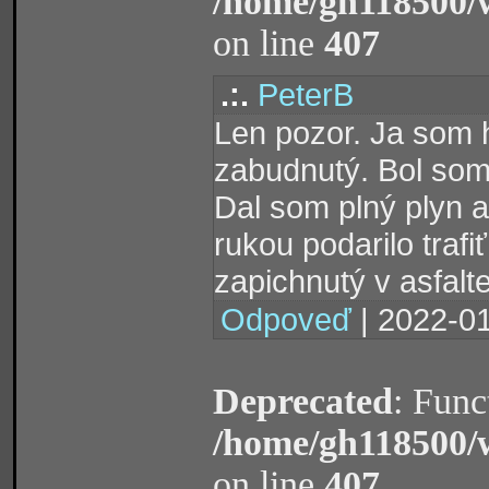
/home/gh118500/
on line
407
.:.
PeterB
Len pozor. Ja som h
zabudnutý. Bol som 
Dal som plný plyn a
rukou podarilo traf
zapichnutý v asfalt
Odpoveď
| 2022-01
Deprecated
: Func
/home/gh118500/
on line
407