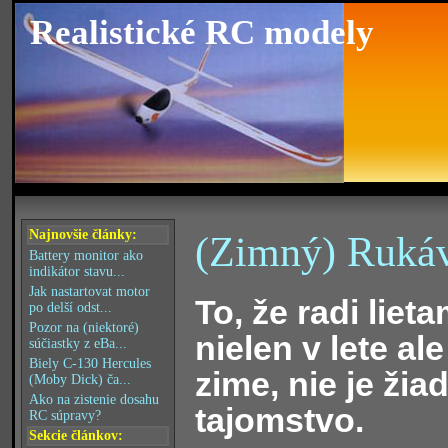
Realistické RC modely
Najnovšie články:
(Zimný) Rukáv
Battery monitor ako
indikátor stavu...
Jak nastartovat motor
To, že radi liet
po delší odst...
Pozor na (niektoré)
nielen v lete ale
súčiastky z eBa...
Biely C-130 Hercules
zime, nie je žia
(Moby Dick) ča...
Ako na zistenie dosahu
tajomstvo.
RC súpravy?
Sekcie článkov: