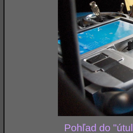
Pohľad do "útul