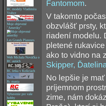
Fantomom
.
RC modely Vladimíra
Vrabce
V takomto počasí 
obzvlášť prsty, k
Moje objevené
"Ameriky"
riadení modelu. 
Les Grands Planeurs
pletené rukavice
ako to vidno na 
Web Michala Nováčka o
RC autách
Skipper, Ďatelin
RC letka v Košiciach
No lepšie je mať 
Rc mania
príjemnom prostr
Vybavenie pre vaše
zime, nám dokáz
hobby