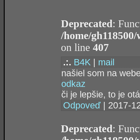
Deprecated
: Func
/home/gh118500/
on line
407
.:.
B4K
|
mail
našiel som na webe 
odkaz
či je lepšie, to je o
Odpoveď
| 2017-12
Deprecated
: Func