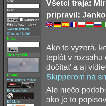
Všetci traja: Mir
Meno
Heslo
pripravil: Janko
Nabudúce
Prihlás Automaticky
Nová Registrácia
Zabudnuté heslo?
Hľadaj
Ako to vyzerá, k
teplôt v rozsahu
Niečo z galérie
dočítať a aj vidi
Skipperom na s
Odkazy
Web Richarda Mrázka
Ale niečo podobn
Bohdanov Web
ako je to popiso
RC Model