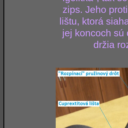
zips. Jeho prot
lištu, ktorá sia
jej koncoch sú 
držia ro