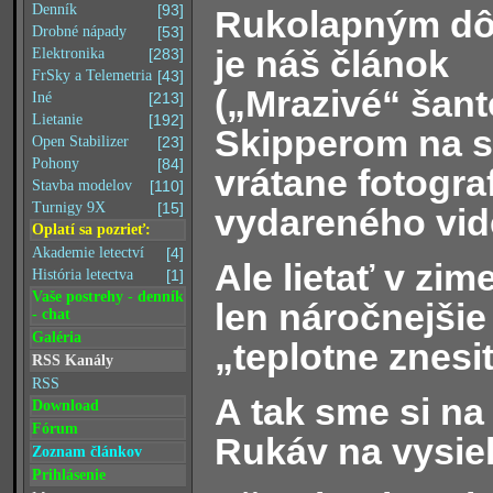
Denník
[93]
Rukolapným d
Drobné nápady
[53]
je náš článok
Elektronika
[283]
FrSky a Telemetria
[43]
(„Mrazivé“ šant
Iné
[213]
Lietanie
[192]
Skipperom na s
Open Stabilizer
[23]
Pohony
[84]
vrátane fotograf
Stavba modelov
[110]
Turnigy 9X
[15]
vydareného vide
Oplatí sa pozrieť:
Akademie letectví
[4]
Ale lietať v zim
História letectva
[1]
Vaše postrehy - denník
len náročnejšie
- chat
Galéria
„teplotne znesi
RSS Kanály
RSS
A tak sme si na
Download
Fórum
Rukáv na vysiel
Zoznam článkov
Prihlásenie