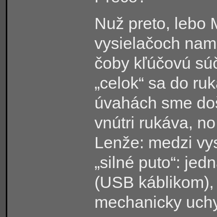
Nuž preto, lebo 
vysielačoch na
čoby kľúčovú sú
„celok“ sa do ru
úvahách sme došl
vnútri rukáva, 
Lenže: medzi vy
„silné puto“: jed
(USB káblikom), 
mechanicky uchy