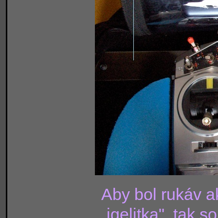
Aby bol rukáv a
igelitka", tak 