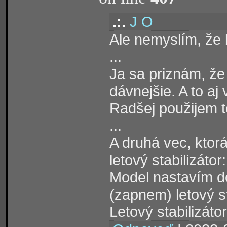
.:.
J O
Ale nemyslím, že 
...
Ja sa priznám, že
dávnejšie. A to aj 
Radšej použijem t
...
A druhá vec, ktor
letový stabilizátor
Model nastavím d
(zapnem) letový s
Letový stabilizát