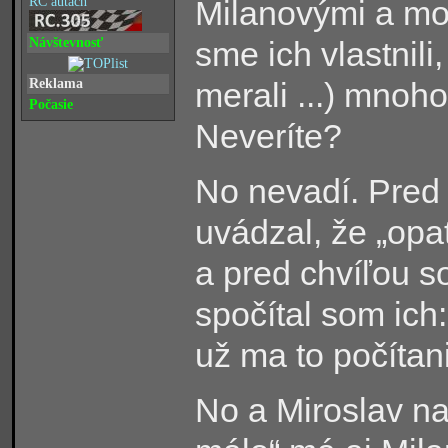
RC autách
Milanovými a moj
Návštevnosť
sme ich vlastnili, 
Reklama
merali ...) mnoho
Počasie
Neveríte?
No nevadí. Pred
uvádzal, že „opa
a pred chvíľou s
spočítal som ich
už ma to počítani
No a Miroslav na