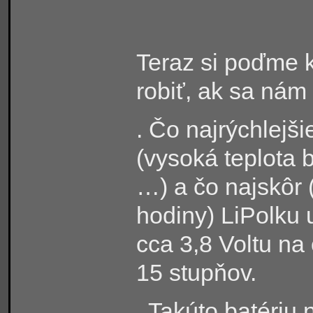
Teraz si poďme 
robiť, ak sa nám 
. Čo najrýchlejši
(vysoká teplota 
…) a čo najskôr 
hodiny) LiPolku
cca 3,8 Voltu na
15 stupňov.
. Takúto batériu