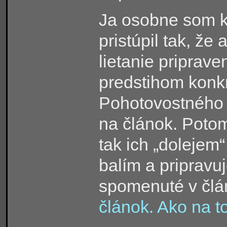
Ja osobne som k
pristúpil tak, ž
lietanie priprave
predstihom konkr
Pohotovostného s
na článok. Potom,
tak ich „dolejem“ 
balím a pripravuj
spomenuté v čl
článok. Ako na t