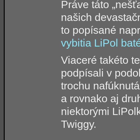
Práve táto „nešť
našich devastačn
to popísané napr
vybitia LiPol baté
Viaceré takéto te
podpísali v podob
trochu nafúknutá
a rovnako aj dru
niektorými LiPol
Twiggy.