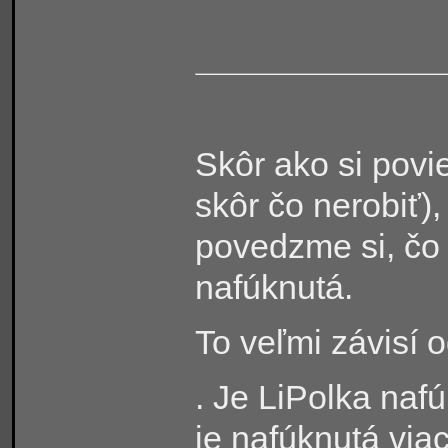
Skôr ako si povie
skôr čo nerobiť)
povedzme si, čo 
nafúknutá.
To veľmi závisí o
. Je LiPolka naf
je nafúknutá vi