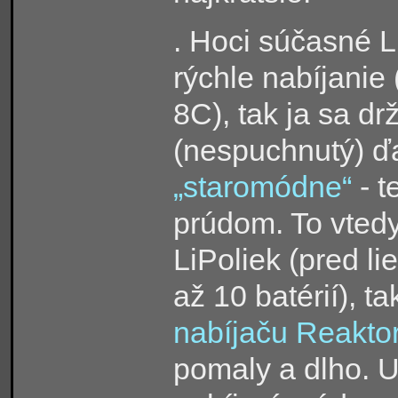
. Hoci súčasné 
rýchle nabíjanie
8C), tak ja sa d
(nespuchnutý) ď
„staromódne“
- t
prúdom. To vtedy
LiPoliek (pred l
až 10 batérií), t
nabíjaču Reakto
pomaly a dlho. U