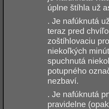
úplne štíhla už 
. Je nafúknutá už
teraz pred chvíľ
zoštíhlovaciu pr
niekoľkých minút
spuchnutá niekoľ
potupného označ
nezbaví.
. Je nafúknutá prv
pravidelne (opak