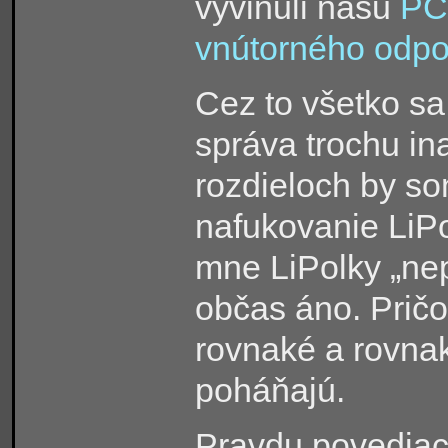
vyvinuli našu
PC
vnútorného odpo
Cez to všetko sa
správa trochu ina
rozdieloch by so
nafukovanie LiPo
mne LiPolky „ne
občas áno. Prič
rovnaké a rovnak
poháňajú.
Pravdu povediac,