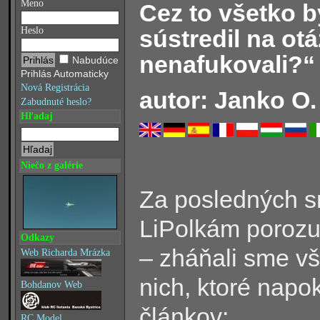
Meno
Cez to všetko 
sústredil na ot
Heslo
nenafukovali?“
Nabudúce
Prihlás Automaticky
Nová Registrácia
autor: Janko O.
Zabudnuté heslo?
Hľadaj
Niečo z galérie
Za posledných s
LiPolkám porozum
Odkazy
– zháňali sme vš
Web Richarda Mrázka
nich, ktoré napok
Bohdanov Web
článkov:
RC Model