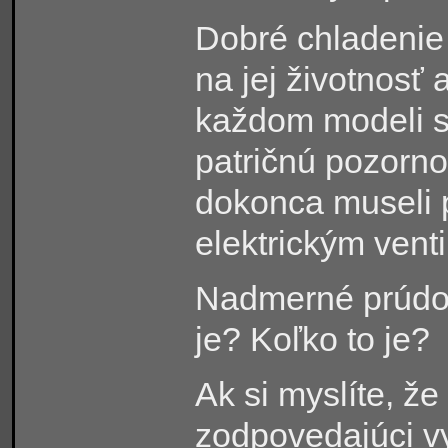
Dobré chladenie 
na jej životnosť 
každom modeli 
patričnú pozorn
dokonca museli 
elektrickým vent
Nadmerné prúdov
je? Koľko to je?
Ak si myslíte, že
zodpovedajúci v