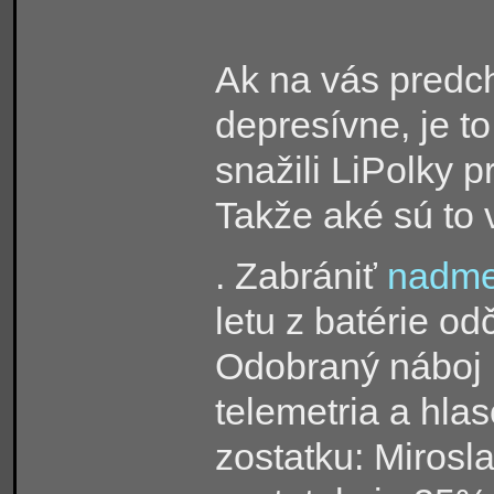
Ak na vás predch
depresívne, je to
snažili LiPolky 
Takže aké sú to 
. Zabrániť
nadmer
letu z batérie o
Odobraný náboj 
telemetria a hla
zostatku: Miros