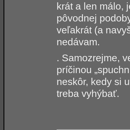
krát a len málo, 
pôvodnej podoby.
veľakrát (a navy
nedávam.
. Samozrejme, ve
príčinou „spuchn
neskôr, kedy si 
treba vyhýbať.