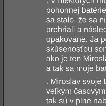
. V niektorých m
pohonnej batérie
sa stalo, že sa 
prehriali a násle
opakovane. Ja p
skúsenosťou so
ako je ten Miros
a tak sa moje bat
. Miroslav svoje 
veľkým časovým p
tak sú v plne na