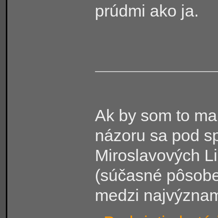
prúdmi ako ja.
Ak by som to mal
názoru sa pod sp
Miroslavových Li
(súčasné pôsoben
medzi najvýznam