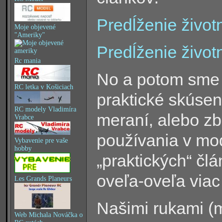
Predĺženie životn
Moje objevené
"Ameriky"
Predĺženie životn
Rc mania
No a potom sme s
RC letka v Košiciach
praktické skúsen
RC modely Vladimíra
meraní, alebo zb
Vrabce
používania v mo
Vybavenie pre vaše
hobby
„praktických“ čl
oveľa-oveľa viac 
Les Grands Planeurs
Našimi rukami (
Web Michala Nováčka o