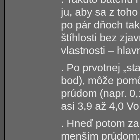
ju, aby sa z toh
po pár dňoch tak
štíhlosti bez zja
vlastnosti – hla
. Po prvotnej „st
bod), môže pomô
prúdom (napr. 0,
asi 3,9 až 4,0 Vo
. Hneď potom zah
menším prúdom: