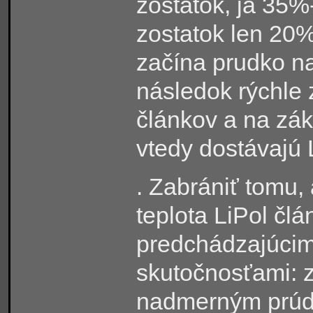
zostatok, ja 35
%
zostatok len 20
%
začína prudko na
následok rýchle 
článkov a na zák
vtedy dostávajú 
. Zabrániť tomu,
teplota LiPol čl
predchádzajúcim 
skutočnosťami: z
nadmerným prúd