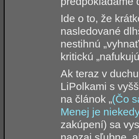
predpokladáme do
Ide o to, že krá
nasledované dlhš
nestihnú „vyhnať
kritickú „nafukuj
Ak teraz v duchu
LiPolkami s vyš
na článok „
(Čo s
Menej je niekedy
zakúpení) sa vy
naozaj sľubne, a