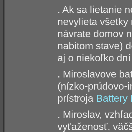
. Ak sa lietanie 
nevylieta všetky 
návrate domov ne
nabitom stave) d
aj o niekoľko dní
. Miroslavove ba
(nízko-prúdovo-
prístroja
Battery
. Miroslav, vzhľ
vyťaženosť, väčš