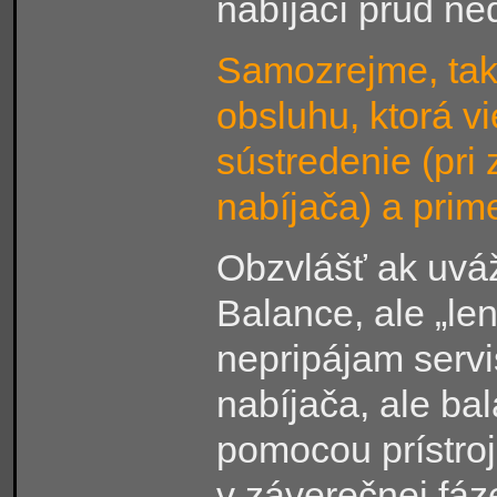
nabíjací prúd ne
Samozrejme, tak
obsluhu, ktorá vi
sústredenie (pri 
nabíjača) a prim
Obzvlášť ak uvá
Balance, ale „le
nepripájam servi
nabíjača, ale bal
pomocou prístro
v záverečnej fáze