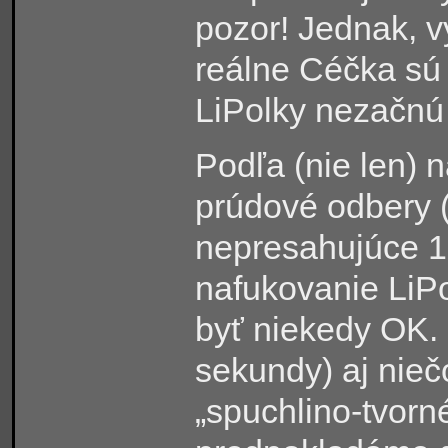
pozor! Jednak, 
reálne Céčka sú 
LiPolky nezačnú 
Podľa (nie len) 
prúdové odbery (
nepresahujúce 1
nafukovanie LiPo
byť niekedy OK.
sekundy) aj nie
„spuchlino-tvorn