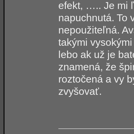
efekt, ….. Je mi 
napuchnutá. To 
nepoužiteľná. Av
takými vysokými
lebo ak už je bat
znamená, že špirá
roztočená a vy by
zvyšovať.