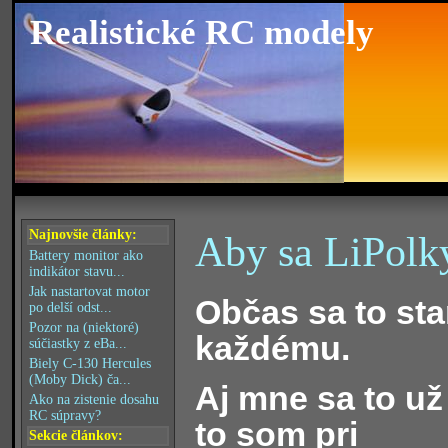
Realistické RC modely
Najnovšie články:
Aby sa LiPolky
Battery monitor ako
indikátor stavu...
Jak nastartovat motor
Občas sa to st
po delší odst...
Pozor na (niektoré)
každému.
súčiastky z eBa...
Biely C-130 Hercules
(Moby Dick) ča...
Aj mne sa to už 
Ako na zistenie dosahu
RC súpravy?
to som pri
Sekcie článkov: