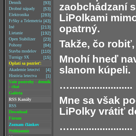
Denník
[93]
zaobchádzaní s
Drobné nápady
[53]
LiPolkami mimo
Elektronika
[283]
FrSky a Telemetria
[43]
opatrný.
Iné
[213]
Lietanie
[192]
Open Stabilizer
[23]
Takže, čo robiť
Pohony
[84]
Stavba modelov
[110]
Mnohí hneď nav
Turnigy 9X
[15]
Oplatí sa pozrieť:
slanom kúpeli.
Akademie letectví
[4]
História letectva
[1]
….......................
Vaše postrehy - denník
- chat
Galéria
Mne sa však po
RSS Kanály
RSS
LiPolky vrátiť d
Download
Fórum
….......................
Zoznam článkov
Prihlásenie