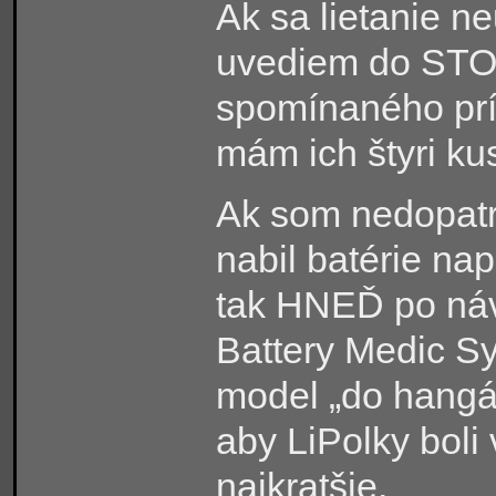
Ak sa lietanie n
uvediem do STO
spomínaného prís
mám ich štyri k
Ak som nedopat
nabil batérie na
tak HNEĎ po náv
Battery Medic S
model „do hangár
aby LiPolky boli
najkratšie.