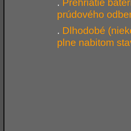
.
Prehriatie baté
prúdového odberu
.
Dlhodobé (nieko
plne nabitom st