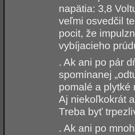
napätia: 3,8 Volt
veľmi osvedčil t
pocit, že impulz
vybíjacieho prúd
. Ak ani po pár d
spomínanej „odtu
pomalé a plytké 
Aj niekoľkokrát 
Treba byť trpezli
. Ak ani po mnoh