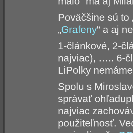
málo“ má aj Mil
Poväčšine sú to 
„
Grafeny
“ a aj n
1-článkové, 2-čl
najviac), ….. 6-
LiPolky nemáme
Spolu s Mirosla
správať ohľadupl
najviac zachováv
použiteľnosť. Ve