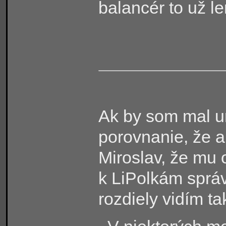
balancér to už le
Ak by som mal ur
porovnanie, že 
Miroslav, že mu 
k LiPolkám správ
rozdiely vidím ta