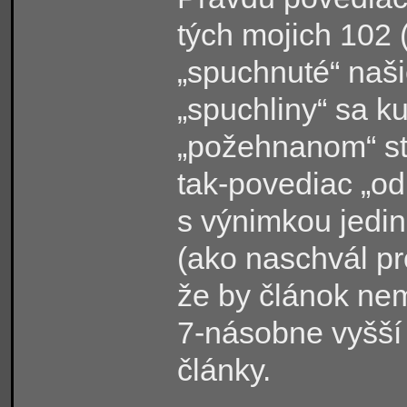
tých mojich 102 (
„spuchnuté“ našie
„spuchliny“ sa k
„požehnanom“ st
tak-povediac „od 
s výnimkou jedin
(ako naschvál p
že by článok nem
7-násobne vyšší
články.